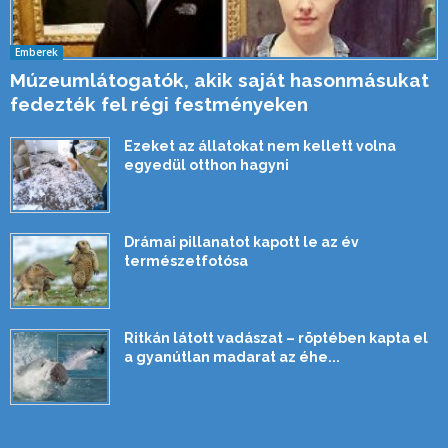
Emberek
Múzeumlátogatók, akik saját hasonmásukat
fedezték fel régi festményeken
Ezeket az állatokat nem kellett volna
egyedül otthon hagyni
Drámai pillanatot kapott le az év
természetfotósa
Ritkán látott vadászat – röptében kapta el
a gyanútlan madarat az éhe...