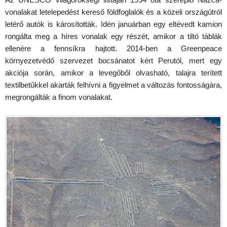
vonalakat letelepedést kereső földfoglalók és a közeli országútról
letérő autók is károsították. Idén januárban egy eltévedt kamion
rongálta meg a híres vonalak egy részét, amikor a tiltó táblák
ellenére a fennsíkra hajtott. 2014-ben a Greenpeace
környezetvédő szervezet bocsánatot kért Perutól, mert egy
akciója során, amikor a levegőből olvasható, talajra terített
textilbetűkkel akarták felhívni a figyelmet a változás fontosságára,
megrongálták a finom vonalakat.