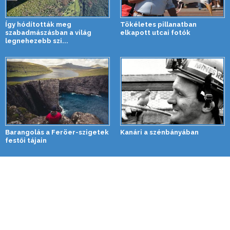
Így hódították meg
Tökéletes pillanatban
szabadmászásban a világ
elkapott utcai fotók
legnehezebb szi...
Barangolás a Feröer-szigetek
Kanári a szénbányában
festői tájain