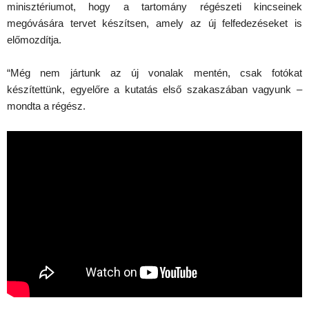
minisztériumot, hogy a tartomány régészeti kincseinek
megóvására tervet készítsen, amely az új felfedezéseket is
előmozdítja.
“Még nem jártunk az új vonalak mentén, csak fotókat
készítettünk, egyelőre a kutatás első szakaszában vagyunk –
mondta a régész.