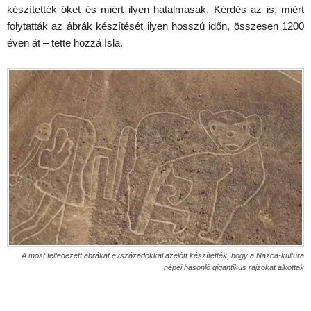
készítették őket és miért ilyen hatalmasak. Kérdés az is, miért
folytatták az ábrák készítését ilyen hosszú időn, összesen 1200
éven át – tette hozzá Isla.
A most felfedezett ábrákat évszázadokkal azelőtt készítették, hogy a Nazca-kultúra
népei hasonló gigantikus rajzokat alkottak