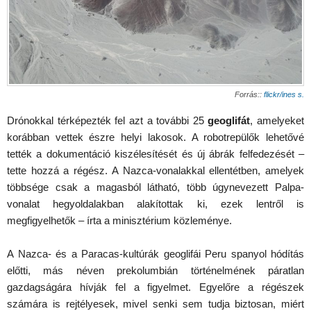
Forrás::
flickr/ines s.
Drónokkal térképezték fel azt a további 25
geoglifát
, amelyeket
korábban vettek észre helyi lakosok. A robotrepülők lehetővé
tették a dokumentáció kiszélesítését és új ábrák felfedezését –
tette hozzá a régész. A Nazca-vonalakkal ellentétben, amelyek
többsége csak a magasból látható, több úgynevezett Palpa-
vonalat hegyoldalakban alakítottak ki, ezek lentről is
megfigyelhetők – írta a minisztérium közleménye.
A Nazca- és a Paracas-kultúrák geoglifái Peru spanyol hódítás
előtti, más néven prekolumbián történelmének páratlan
gazdagságára hívják fel a figyelmet. Egyelőre a régészek
számára is rejtélyesek, mivel senki sem tudja biztosan, miért