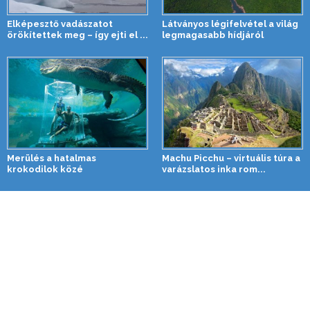
Elképesztő vadászatot
Látványos légifelvétel a világ
örökítettek meg – így ejti el ...
legmagasabb hídjáról
Merülés a hatalmas
Machu Picchu – virtuális túra a
krokodilok közé
varázslatos inka rom...