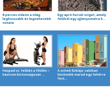
8 perces videón a világ
Egy apró horvát sziget, amely
leghosszabb és legnehezebb
felülről egy ujjlenyomatra h...
vonata
Haspad vs. felülés a földön –
A színek fizikája: valóban
hasizom biztonságosan ...
hűvösebb marad egy fehérre
fest...