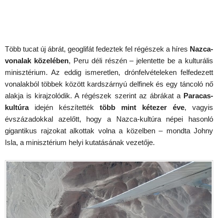
Több tucat új ábrát, geoglifát fedeztek fel régészek a híres
Nazca-
vonalak közelében
, Peru déli részén – jelentette be a kulturális
minisztérium. Az eddig ismeretlen, drónfelvételeken felfedezett
vonalakból többek között kardszárnyú delfinek és egy táncoló nő
alakja is kirajzolódik. A régészek szerint az ábrákat a
Paracas-
kultúra
idején készítették
több mint kétezer éve
, vagyis
évszázadokkal azelőtt, hogy a Nazca-kultúra népei hasonló
gigantikus rajzokat alkottak volna a közelben – mondta Johny
Isla, a minisztérium helyi kutatásának vezetője.