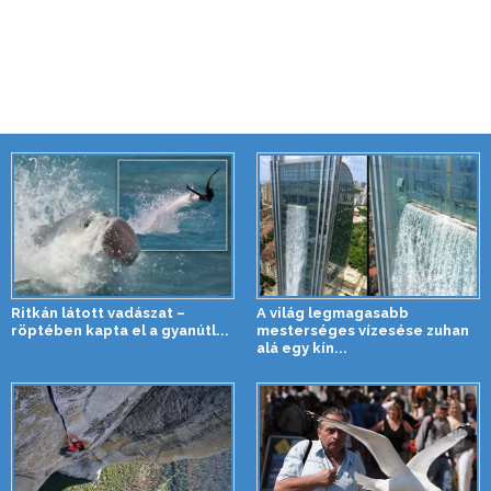
Ritkán látott vadászat –
A világ legmagasabb
röptében kapta el a gyanútl...
mesterséges vízesése zuhan
alá egy kín...