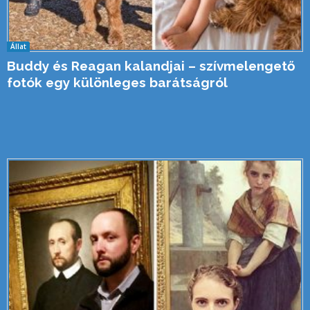
Állat
Buddy és Reagan kalandjai – szívmelengető
fotók egy különleges barátságról