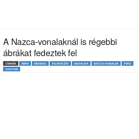
A Nazca-vonalaknál is régebbi
ábrákat fedeztek fel
CÍMKÉK
ÁBRA
ÉRDEKES
FELFEDEZÉS
GEOGLIFA
NAZCA-VONALAK
PERU
SIVATAG