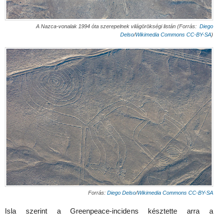
A Nazca-vonalak 1994 óta szerepelnek világörökségi listán (Forrás:
Diego
Delso
/
Wikimedia Commons
CC-BY-SA
)
Forrás:
Diego Delso
/
Wikimedia Commons
CC-BY-SA
Isla szerint a Greenpeace-incidens késztette arra a