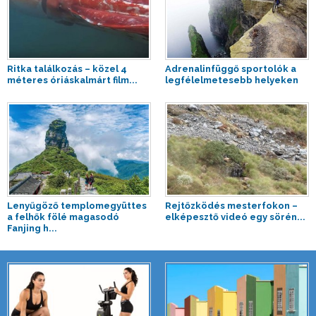
Ritka találkozás – közel 4
Adrenalinfüggő sportolók a
méteres óriáskalmárt film...
legfélelmetesebb helyeken
Lenyűgöző templomegyüttes
Rejtőzködés mesterfokon –
a felhők fölé magasodó
elképesztő videó egy sörén...
Fanjing h...