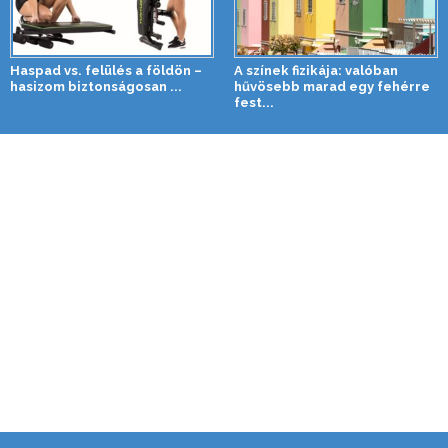
Haspad vs. felülés a földön –
A színek fizikája: valóban
hasizom biztonságosan ...
hűvösebb marad egy fehérre
fest...