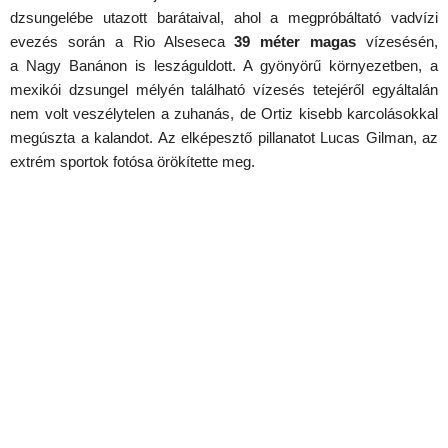
dzsungelébe utazott barátaival, ahol a megpróbáltató vadvízi
evezés során a
Rio Alseseca
39 méter magas
vízesésén,
a Nagy Banánon is leszáguldott. A gyönyörű környezetben, a
mexikói dzsungel mélyén található vízesés tetejéről egyáltalán
nem volt veszélytelen a zuhanás, de Ortiz kisebb karcolásokkal
megúszta a kalandot. Az elképesztő pillanatot Lucas Gilman, az
extrém sportok fotósa örökítette meg.