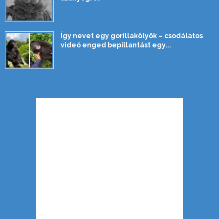
Így nevet egy gorillakölyök – csodálatos
videó enged bepillantást egy...