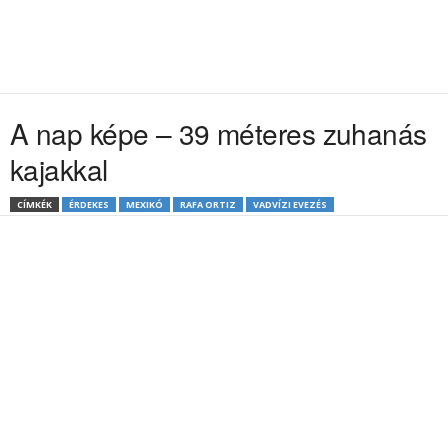
A nap képe – 39 méteres zuhanás
kajakkal
CÍMKÉK
ÉRDEKES
MEXIKÓ
RAFA ORTIZ
VADVÍZI EVEZÉS