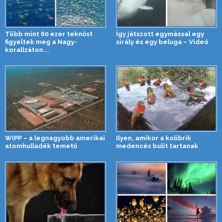
Több mint 60 ezer teknőst
Így játszott egymással egy
figyeltek meg a Nagy-
sirály és egy beluga – Videó
korallzáton...
WIPP – a legnagyobb amerikai
Ilyen, amikor a kolibrik
atomhulladék temető
medencés bulit tartanak