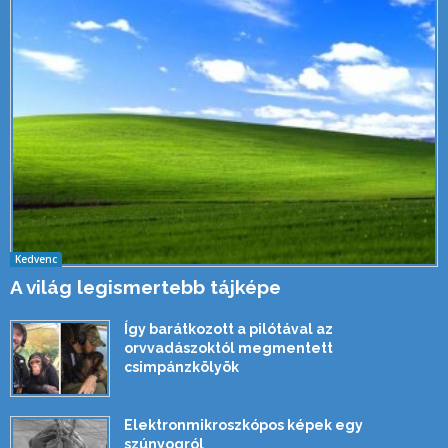
Kedvenc
A világ legismertebb tájképe
Így barátkozott a pilótával az
orvvadászoktól megmentett
csimpánzkölyök
Elektronmikroszkópos képek egy
szúnyogról