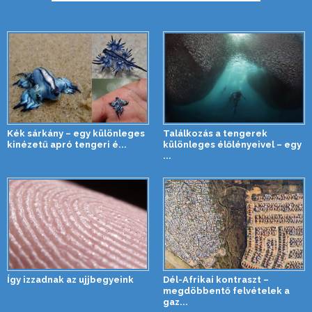
Kék sárkány – egy különleges
Találkozás a tengerek
kinézetű apró tengeri é...
különleges élőlényeivel – egy
...
Így izzadnak az ujjbegyeink
Dél-Afrikai kontraszt –
megdöbbentő felvételek a
gaz...