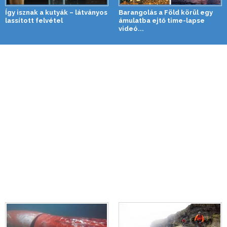
Így isznak a kutyák – látványos
Barangolás a Föld körül egy
lassított felvétel
ámulatba ejtő time-lapse
videó...