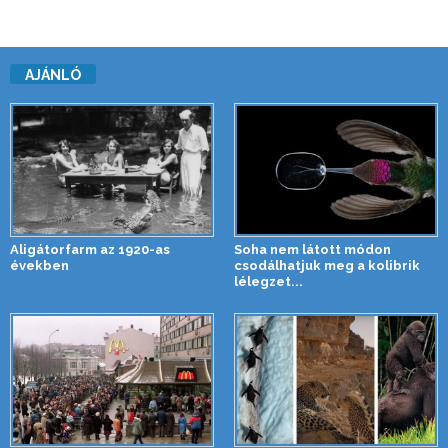
AJÁNLÓ
Aligátorfarm az 1920-as
Soha nem látott módon
években
csodálhatjuk meg a kolibrik
lélegzet...