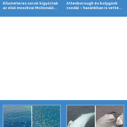
Kilométeres sorok kígyóztak
Attenborough és bolygónk
az első moszkvai McDonald̵...
csodái – hazánkban is vette...