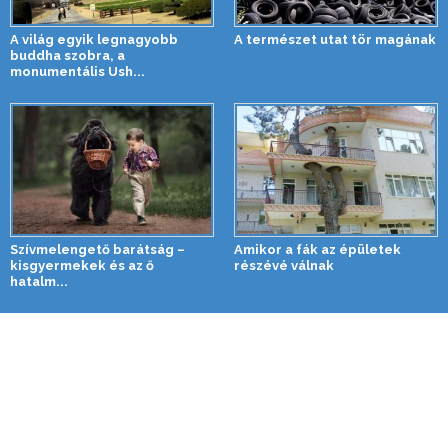
A világ egyik legnagyobb
A természet utat tör magának
buddha szobra, a
monumentális Ush...
Szívmelengető barátság –
Amikor a fák az épületek
kisgyermekek és az ő
részévé válnak
hatalm...