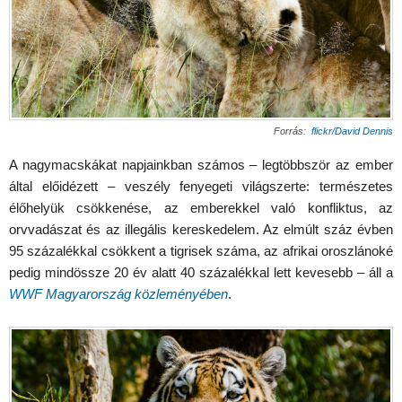
Forrás:
flickr/David Dennis
A nagymacskákat napjainkban számos – legtöbbször az ember
által előidézett – veszély fenyegeti világszerte: természetes
élőhelyük csökkenése, az emberekkel való konfliktus, az
orvvadászat és az illegális kereskedelem. Az elmúlt száz évben
95 százalékkal csökkent a tigrisek száma, az afrikai oroszlánoké
pedig mindössze 20 év alatt 40 százalékkal lett kevesebb – áll a
WWF Magyarország közleményében
.