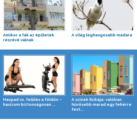
Amikor a fák az épületek
A világ leghangosabb madara
részévé válnak
Haspad vs. felülés a földön –
A színek fizikája: valóban
hasizom biztonságosan ...
hűvösebb marad egy fehérre
fest...