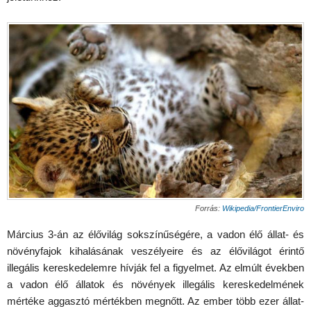
Forrás:
Wikipedia/FrontierEnviro
Március 3-án az élővilág sokszínűségére, a vadon élő állat- és
növényfajok kihalásának veszélyeire és az élővilágot érintő
illegális kereskedelemre hívják fel a figyelmet. Az elmúlt években
a vadon élő állatok és növények illegális kereskedelmének
mértéke aggasztó mértékben megnőtt. Az ember több ezer állat-