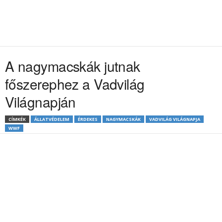
A nagymacskák jutnak
főszerephez a Vadvilág
Világnapján
CÍMKÉK
ÁLLATVÉDELEM
ÉRDEKES
NAGYMACSKÁK
VADVILÁG VILÁGNAPJA
WWF