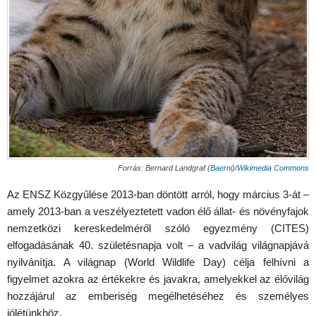
Forrás: Bernard Landgraf (
Baerni
)/
Wikimedia Commons
Az ENSZ Közgyűlése 2013-ban döntött arról, hogy március 3-át –
amely 2013-ban a veszélyeztetett vadon élő állat- és növényfajok
nemzetközi kereskedelméről szóló egyezmény (CITES)
elfogadásának 40. születésnapja volt – a vadvilág világnapjává
nyilvánítja. A világnap (World Wildlife Day) célja felhívni a
figyelmet azokra az értékekre és javakra, amelyekkel az élővilág
hozzájárul az emberiség megélhetéséhez és személyes
jólétünkhöz.