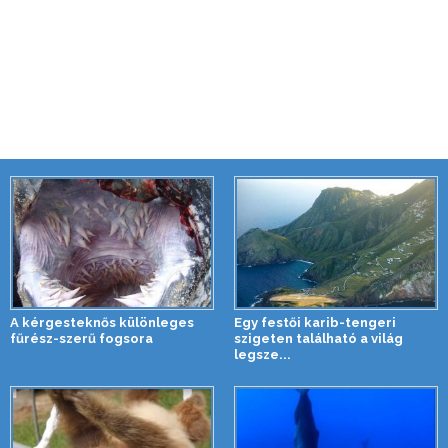
A kérgesteknős különleges
Egy festői karib-tengeri
fűrész-szerű fogsora
szigeten található a világ
legsze...