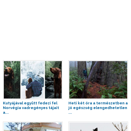
Kutyájával együtt fedezi fel
Heti két óra a természetben a
Norvégia vadregényes tájait
jó egészség elengedhetetlen
a...
...