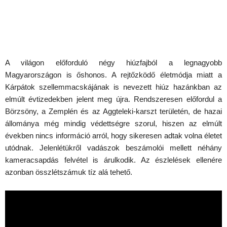
A világon előforduló négy hiúzfajból a legnagyobb
Magyarországon is őshonos. A rejtőzködő életmódja miatt a
Kárpátok szellemmacskájának is nevezett hiúz hazánkban az
elmúlt évtizedekben jelent meg újra. Rendszeresen előfordul a
Börzsöny, a Zemplén és az Aggteleki-karszt területén, de hazai
állománya még mindig védettségre szorul, hiszen az elmúlt
években nincs információ arról, hogy sikeresen adtak volna életet
utódnak. Jelenlétükről vadászok beszámolói mellett néhány
kameracsapdás felvétel is árulkodik. Az észlelések ellenére
azonban összlétszámuk tíz alá tehető.