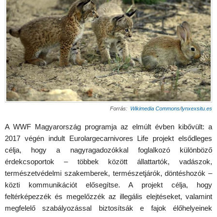
Forrás:
Wikimedia Commons
/
lynxexsitu.es
A WWF Magyarország programja az elmúlt évben kibővült: a
2017 végén indult Eurolargecarnivores Life projekt elsődleges
célja, hogy a nagyragadozókkal foglalkozó különböző
érdekcsoportok – többek között állattartók, vadászok,
természetvédelmi szakemberek, természetjárók, döntéshozók –
közti kommunikációt elősegítse. A projekt célja, hogy
feltérképezzék és megelőzzék az illegális elejtéseket, valamint
megfelelő szabályozással biztosítsák e fajok élőhelyeinek