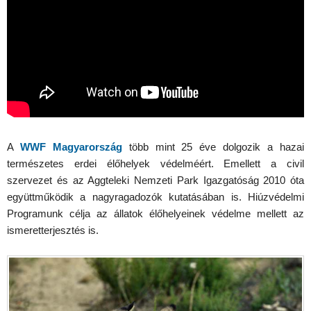
A
WWF Magyarország
több mint 25 éve dolgozik a hazai
természetes erdei élőhelyek védelméért. Emellett a civil
szervezet és az Aggteleki Nemzeti Park Igazgatóság 2010 óta
együttműködik a nagyragadozók kutatásában is. Hiúzvédelmi
Programunk célja az állatok élőhelyeinek védelme mellett az
ismeretterjesztés is.