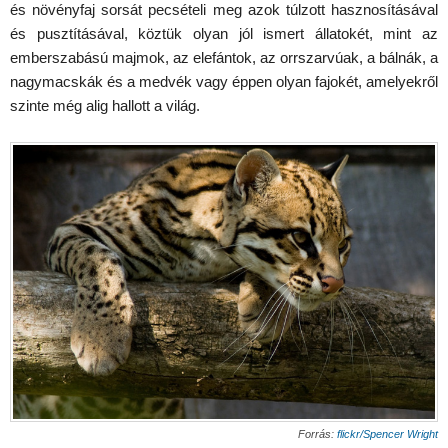
és növényfaj sorsát pecsételi meg azok túlzott hasznosításával
és pusztításával, köztük olyan jól ismert állatokét, mint az
emberszabású majmok, az elefántok, az orrszarvúak, a bálnák, a
nagymacskák és a medvék vagy éppen olyan fajokét, amelyekről
szinte még alig hallott a világ.
Forrás:
flickr/Spencer Wright