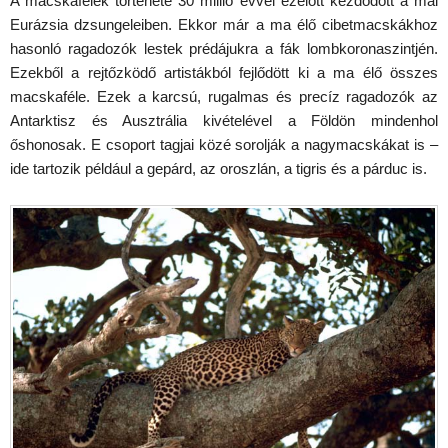
A macskafélék története 30 millió évvel ezelőtt kezdődött a mai
Eurázsia dzsungeleiben. Ekkor már a ma élő cibetmacskákhoz
hasonló ragadozók lestek prédájukra a fák lombkoronaszintjén.
Ezekből a rejtőzködő artistákból fejlődött ki a ma élő összes
macskaféle. Ezek a karcsú, rugalmas és precíz ragadozók az
Antarktisz és Ausztrália kivételével a Földön mindenhol
őshonosak. E csoport tagjai közé sorolják a nagymacskákat is –
ide tartozik például a gepárd, az oroszlán, a tigris és a párduc is.