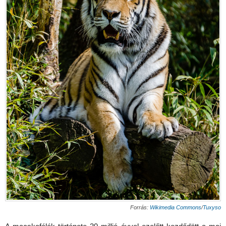
Forrás:
Wikimedia Commons
/
Tuxyso