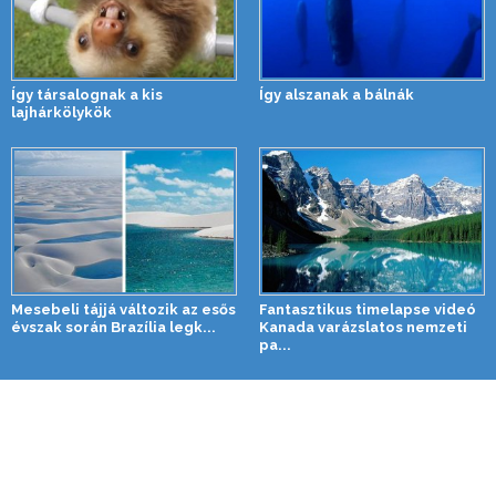
Így társalognak a kis
Így alszanak a bálnák
lajhárkölykök
Mesebeli tájjá változik az esős
Fantasztikus timelapse videó
évszak során Brazília legk...
Kanada varázslatos nemzeti
pa...