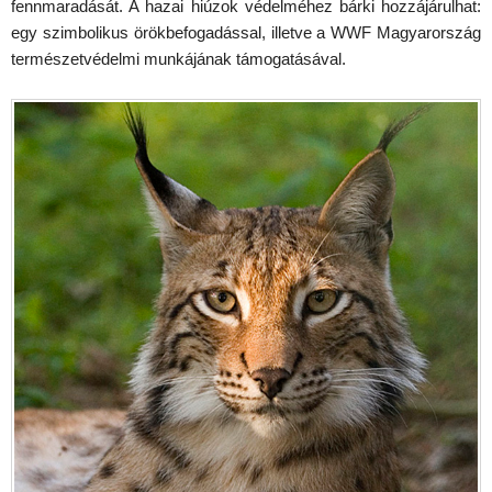
fennmaradását. A hazai hiúzok védelméhez bárki hozzájárulhat:
egy szimbolikus örökbefogadással, illetve a WWF Magyarország
természetvédelmi munkájának támogatásával.