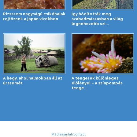
Rizsszem nagyságú csikóhalak
Így hódították meg
rejtőznek a japán vizekben
szabadmászásban a világ
legnehezebb szi...
A hegy, ahol halmokban áll az
A tengerek különleges
űrszemét
élőlényei – a színpompás
tenge...
Médiaajánlat/contact