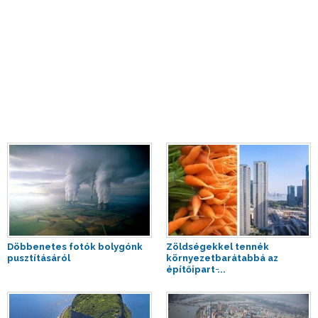
Döbbenetes fotók bolygónk
Zöldségekkel tennék
pusztításáról
környezetbarátabbá az
építőipart ̵...