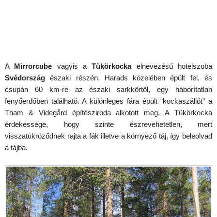
A
Mirrorcube
vagyis a
Tükörkocka
elnevezésű hotelszoba
Svédország
északi részén, Harads közelében épült fel, és
csupán 60 km-re az északi sarkkörtől, egy háborítatlan
fenyőerdőben található. A különleges fára épült “kockaszállót” a
Tham & Videgård építésziroda alkotott meg. A Tükörkocka
érdekessége, hogy szinte észrevehetetlen, mert
visszatükröződnek rajta a fák illetve a környező táj, így beleolvad
a tájba.