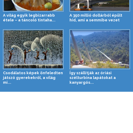
A világ egyik legbizarrabb
A 350 millió dollárból épült
étele – a táncoló tintaha...
híd, ami a semmibe vezet
Csodálatos képek önfeledten
Így szállítják az óriási
játszó gyerekekről, a világ
szélturbina lapátokat a
mi...
kanyargós...