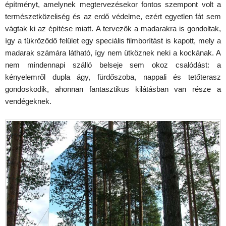
építményt, amelynek megtervezésekor fontos szempont volt a
természetközeliség és az erdő védelme, ezért egyetlen fát sem
vágtak ki az építése miatt. A tervezők a madarakra is gondoltak,
így a tükröződő felület egy speciális filmborítást is kapott, mely a
madarak számára látható, így nem ütköznek neki a kockának. A
nem mindennapi szálló belseje sem okoz csalódást: a
kényelemről dupla ágy, fürdőszoba, nappali és tetőterasz
gondoskodik, ahonnan fantasztikus kilátásban van része a
vendégeknek.