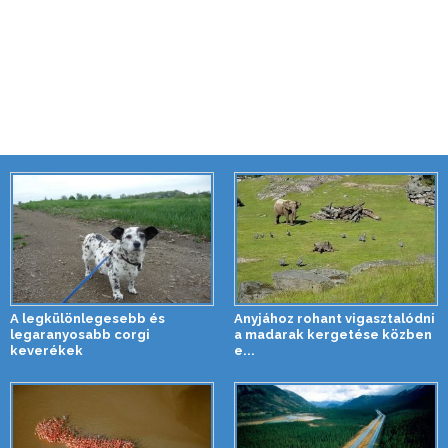
A legkülönlegesebb és
Anyjához rohant vigasztalódni
legaranyosabb corgi
a madarak kergetése közben
keverékek
e...