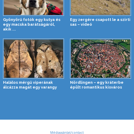
Gyönyörű fotók egy kutya és
Egy zergére csapott le a szirti
egy macska barátságáról,
sas – videó
akik ...
Halálos mérgű viperának
Nördlingen – egy kráterbe
álcázza magát egy varangy
épült romantikus kisváros
Médiaajánlat/contact