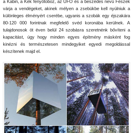
a Kabin, a Kék fenyőtoboz, az UFO és a beszédes nevű Fészek
várja a vendégeket, akinek mélyen a zsebükbe kell nyúlniuk a
különleges élményért cserébe, ugyanis a szobák egy éjszakára
80-120 000 forintnak megfelelő svéd koronába kerülnek. A
tulajdonosok öt éven belül 24 szobásra szeretnénk bővíteni a
kapacitást, úgy hogy minden egyes építmény másként fog
kinézni és természetesen mindegyiket egyedi megoldással
készítenek majd el.