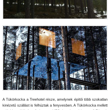
A Tükörkocka a Treehotel része, amelynek építői több szokatlan
kinézetű szállást is felhúztak a fenyvesben. A Tükörkocka mellett