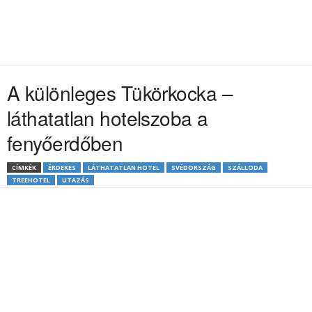
A különleges Tükörkocka –
láthatatlan hotelszoba a
fenyőerdőben
CÍMKÉK
ÉRDEKES
LÁTHATATLAN HOTEL
SVÉDORSZÁG
SZÁLLODA
TREEHOTEL
UTAZÁS