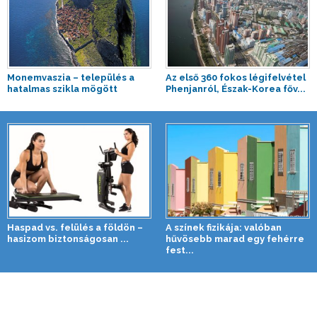
Monemvaszia – település a
Az első 360 fokos légifelvétel
hatalmas szikla mögött
Phenjanról, Észak-Korea főv...
Haspad vs. felülés a földön –
A színek fizikája: valóban
hasizom biztonságosan ...
hűvösebb marad egy fehérre
fest...