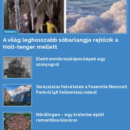
Kedvenc
A világ leghosszabb sóbarlangja rejtőzik a
Holt-tenger mellett
Elektronmikroszkópos képek egy
szúnyogról
Varázslatos felvételek a Yosemite Nemzeti
Parkról [4K felbontású videó]
Nördlingen – egy kráterbe épült
romantikus kisváros