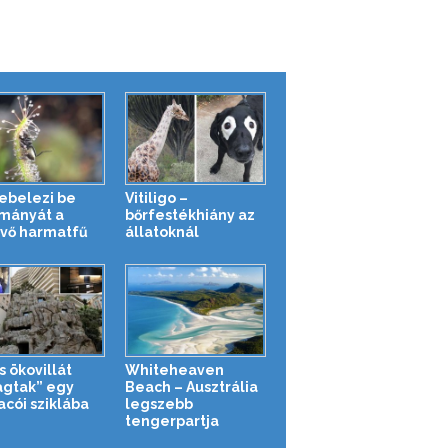
kebelezi be
Vitiligo –
mányát a
bőrfestékhiány az
vő harmatfű
állatoknál
s ökovillát
Whiteheaven
agtak” egy
Beach – Ausztrália
cói sziklába
legszebb
tengerpartja