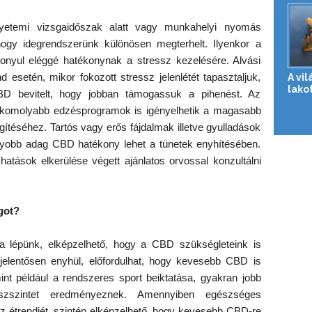
gyetemi vizsgaidőszak alatt vagy munkahelyi nyomás
hogy idegrendszerünk különösen megterhelt. Ilyenkor a
yul eléggé hatékonynak a stressz kezelésére. Alvási
esetén, mikor fokozott stressz jelenlétét tapasztaljuk,
A vi
lakot
BD bevitelt, hogy jobban támogassuk a pihenést. Az
a komolyabb edzésprogramok is igényelhetik a magasabb
gítéséhez. Tartós vagy erős fájdalmak illetve gyulladások
gyobb adag CBD hatékony lehet a tünetek enyhítésében.
atások elkerülése végett ajánlatos orvossal konzultálni
got?
 lépünk, elképzelhető, hogy a CBD szükségleteink is
jelentősen enyhül, előfordulhat, hogy kevesebb CBD is
int például a rendszeres sport beiktatása, gyakran jobb
szszintet eredményeznek. Amennyiben egészséges
 az étrendjét, szintén elképzelhető, hogy kevesebb CBD-re