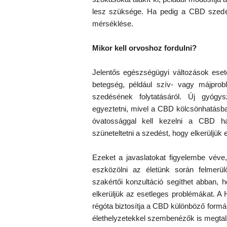
lesz szüksége. Ha pedig a CBD szedés
mérséklése.
Mikor kell orvoshoz fordulni?
Jelentős egészségügyi változások eset
betegség, például szív- vagy májprob
szedésének folytatásáról. Új gyógy
egyeztetni, mivel a CBD kölcsönhatásba
óvatossággal kell kezelni a CBD ha
szüneteltetni a szedést, hogy elkerüljük 
Ezeket a javaslatokat figyelembe véve
eszközölni az életünk során felmer
szakértői konzultáció segíthet abban, 
elkerüljük az esetleges problémákat. A 
régóta biztosítja a CBD különböző formá
élethelyzetekkel szembenézők is megtalá