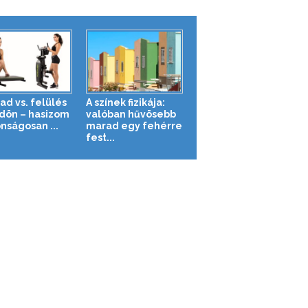
ad vs. felülés
A színek fizikája:
ldön – hasizom
valóban hűvösebb
nságosan ...
marad egy fehérre
fest...