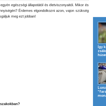
yén egészségi állapotától és életviszonyaitól. Mikor és
mennyiségén? Érdemes elgondolkozni azon, vajon szükség
sgáljuk meg ezt jobban!
Így 
zsák
húse
Luxu
“far
mona
őszakokban?