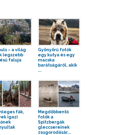
uls – a világ
Gyönyörű fotók
k legszebb
egy kutya és egy
ésű faluja
macska
barátságáról, akik
...
nleges fák,
Megdöbbentő
ek igazi
fotók a
lőnek
Spitzbergák
nyultak
gleccsereinek
zsugorodásár...