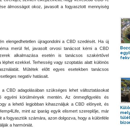
e álmosságot okoz, javasolt a fogyasztott mennyiség
én elengedhetetlen újragondolni a CBD szedését. Ha új
Bozo
léma merül fel, javasolt orvosi tanácsot kérni a CBD
egyi
szerek alkalmazása esetén is tanácsos szakértővel
fekv
 léphet ezekkel. Terhesség vagy szoptatás alatt különös
sználatát. Műtétek előtt egyes esetekben tanácsos
esetleges negatív hatásait.
, a CBD adagolásában szükséges lehet változtatásokat
ülő egyéni körülmények mentén. Az önmegfigyelés és
hogy a lehető legjobban kihasználjuk a CBD előnyeit, és
Külö
Hemp4Life, mint az iparág egyik elismert szereplője, már
mely
túlé
it a fogyasztók számára, azon dolgozva, hogy a különféle
bizo
lják a harmóniát.