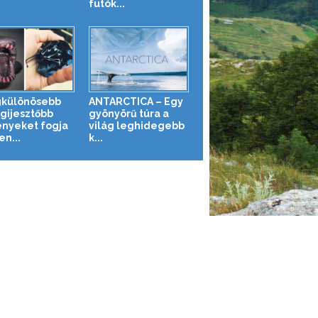
futók...
gkülönösebb
ANTARCTICA – Egy
egijesztőbb
gyönyörű túra a
ényeket fogja
világ leghidegebb
en...
k...