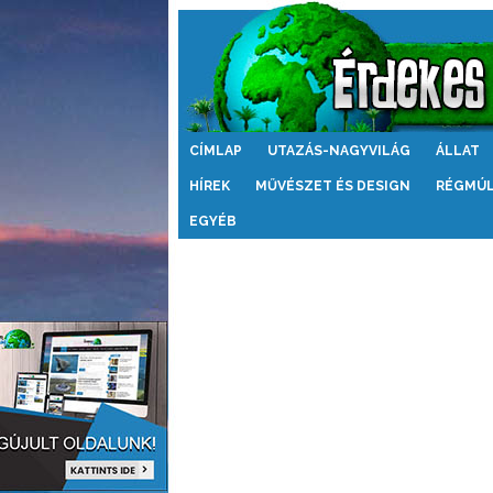
Érdekes
CÍMLAP
UTAZÁS-NAGYVILÁG
ÁLLAT
Világ
HÍREK
MŰVÉSZET ÉS DESIGN
RÉGMÚ
EGYÉB