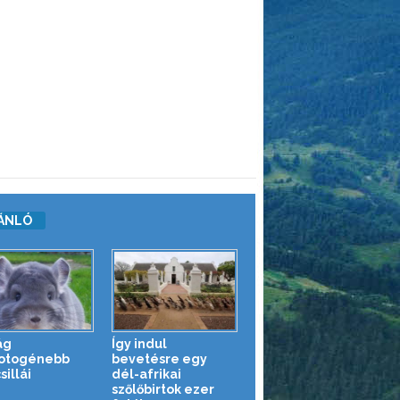
ÁNLÓ
ág
Így indul
otogénebb
bevetésre egy
sillái
dél-afrikai
szőlőbirtok ezer