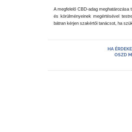
A megfelelő CBD-adag meghatározása tehá
és körülményeinek megértésével testre
bátran kérjen szakértői tanácsot, ha szü
HA ÉRDEKE
OSZD M