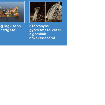
lág legkisebb
8 látványos
t szigetei
gyorsított felvétel
a gombák
növekedéséről