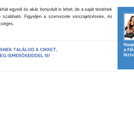
t egyedi és akár bonyolult is lehet, de a saját testének
 szabható. Figyeljen a szervezete visszajelzéseire, és
kséges.
Hasp
SNEK TALÁLOD A CIKKET,
a fö
bizto
EG ISMERŐSEIDDEL IS!