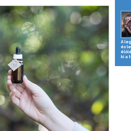
A le
és l
élől
ki a t