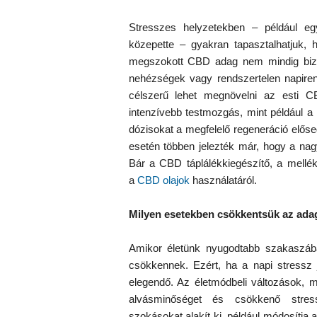
Stresszes helyzetekben – például e
közepette – gyakran tapasztalhatjuk, 
megszokott CBD adag nem mindig bizon
nehézségek vagy rendszertelen napirend 
célszerű lehet megnövelni az esti C
intenzívebb testmozgás, mint például 
dózisokat a megfelelő regeneráció előse
esetén többen jelezték már, hogy a na
Bár a CBD táplálékkiegészítő, a mellékh
a
CBD olajok
használatáról.
Milyen esetekben csökkentsük az ada
Amikor életünk nyugodtabb szakaszába
csökkennek. Ezért, ha a napi stressz 
elegendő. Az életmódbeli változások, m
alvásminőséget és csökkenő stres
szokásokat alakít ki, például módosítja