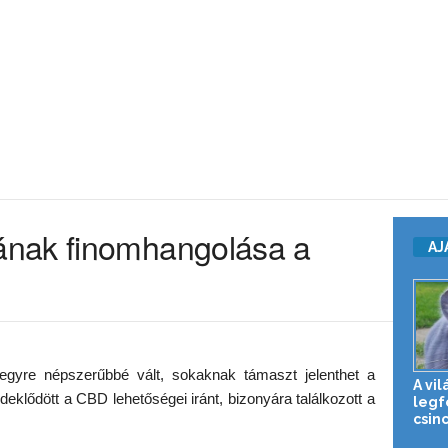
nak finomhangolása a
AJ
gyre népszerűbbé vált, sokaknak támaszt jelenthet a
A vil
lődött a CBD lehetőségei iránt, bizonyára találkozott a
legf
csinc