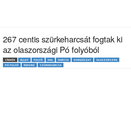
267 centis szürkeharcsát fogtak ki
az olaszországi Pó folyóból
CÍMKÉK
ÁLLAT
FOLYÓ
HAL
HARCSA
HORGÁSZAT
OLASZORSZÁG
PÓ FOLYÓ
REKORD
SZÜRKEHARCSA