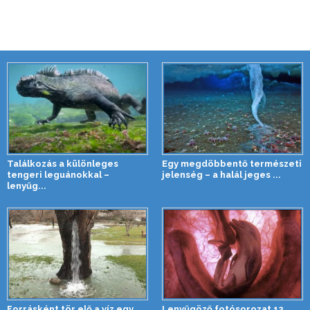
Találkozás a különleges
Egy megdöbbentő természeti
tengeri leguánokkal –
jelenség – a halál jeges ...
lenyűg...
Forrásként tör elő a víz egy
Lenyűgöző fotósorozat 12