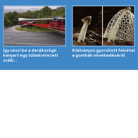
Így veszi be a derékszögű
8 látványos gyorsított felvétel
kanyart egy túlméretezett
a gombák növekedéséről
szállí...