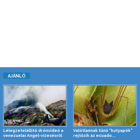
AJÁNLÓ
Lélegzetelállító drónvideó a
Valótlannak tűnő “kutyapók”
venezuelai Angel-vízesésről
rejtőzik az ecuado...