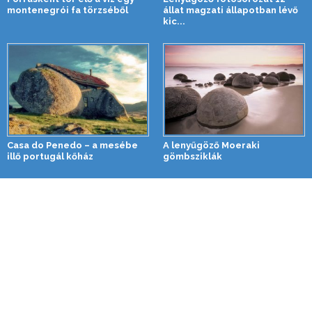
montenegrói fa törzséből
állat magzati állapotban lévő
kic...
Casa do Penedo – a mesébe
A lenyűgöző Moeraki
illő portugál kőház
gömbsziklák