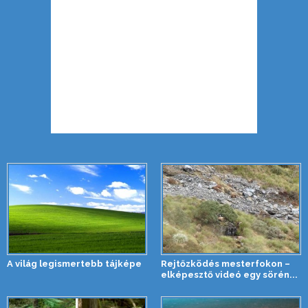
A világ legismertebb tájképe
Rejtőzködés mesterfokon –
elképesztő videó egy sörén...