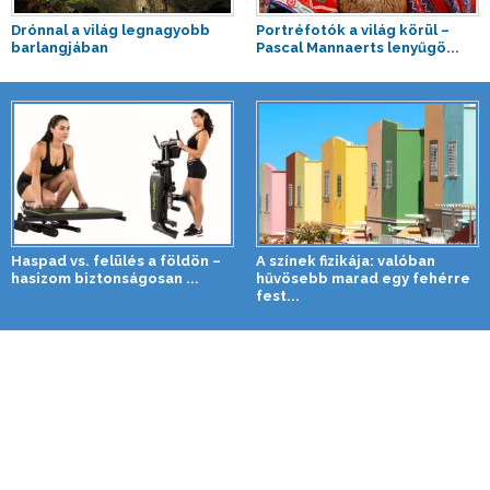
Drónnal a világ legnagyobb
Portréfotók a világ körül –
barlangjában
Pascal Mannaerts lenyűgö...
Haspad vs. felülés a földön –
A színek fizikája: valóban
hasizom biztonságosan ...
hűvösebb marad egy fehérre
fest...