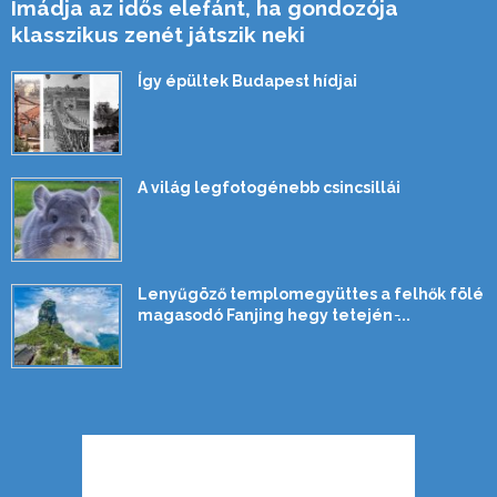
Imádja az idős elefánt, ha gondozója
klasszikus zenét játszik neki
Így épültek Budapest hídjai
A világ legfotogénebb csincsillái
Lenyűgöző templomegyüttes a felhők fölé
magasodó Fanjing hegy tetején ̵...