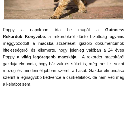
Poppy a napokban írta be magát a
Guinness
Rekordok
Könyvébe
: a rekordokról döntő bizottság ugyanis
meggyőződött a
macska
születését igazoló dokumentumok
hitelességéről és elismerte, hogy jelenleg valóban a 24 éves
Poppy
a világ legöregebb macskája
. A rekorder macskáról
gazdája elmondta, hogy bár vak és süket is, még most is sokat
mozog és mindennél jobban szereti a hasát. Gazdái elmondása
szerint a legnagyobb kedvence a csirkefalatok, de nem veti meg
a kebabot sem.