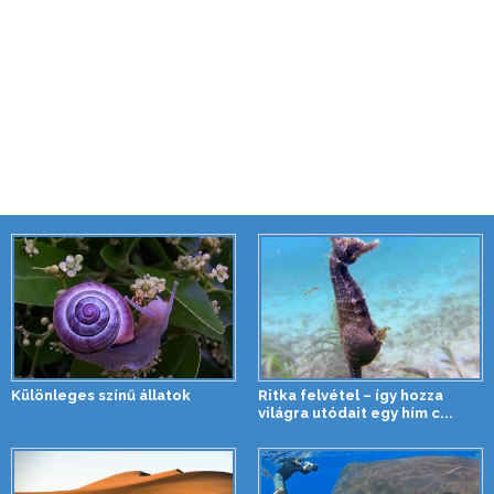
Különleges színű állatok
Ritka felvétel – így hozza
világra utódait egy hím c...