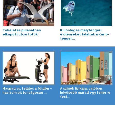
Tökéletes pillanatban
Különleges mélytengeri
elkapott utcai fotók
élőlényeket találtak a Karib-
tenger...
Haspad vs. felülés a földön –
A színek fizikája: valóban
hasizom biztonságosan ...
hűvösebb marad egy fehérre
fest...