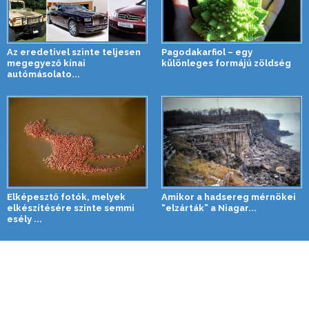
Az eredetivel szinte teljesen
Pagodakarfiol – egy
megegyező kínai
különleges formájú zöldség
autómásolato...
Elképesztő fotók, melyek
Amikor a hadsereg mérnökei
elkészítésére szinte semmi
“elzárták” a Niagar...
esély ...