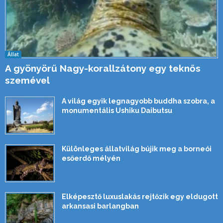
Állat
A gyönyörű Nagy-korallzátony egy teknős
szemével
A világ egyik legnagyobb buddha szobra, a
monumentális Ushiku Daibutsu
Különleges állatvilág bújik meg a borneói
esőerdő mélyén
Elképesztő luxuslakás rejtőzik egy eldugott
arkansasi barlangban