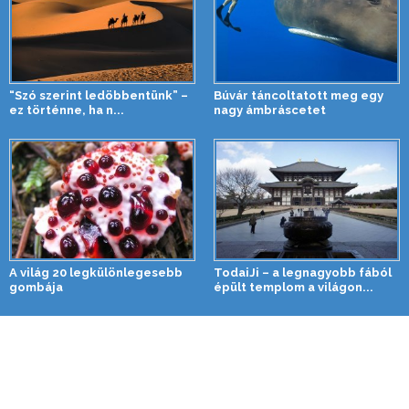
“Szó szerint ledöbbentünk” –
Búvár táncoltatott meg egy
ez történne, ha n...
nagy ámbráscetet
A világ 20 legkülönlegesebb
TodaiJi – a legnagyobb fából
gombája
épült templom a világon...