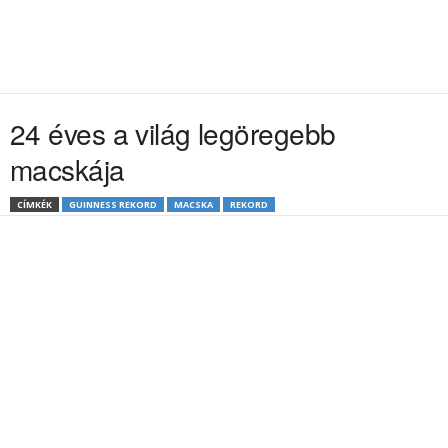
24 éves a világ legöregebb
macskája
CÍMKÉK
GUINNESS REKORD
MACSKA
REKORD