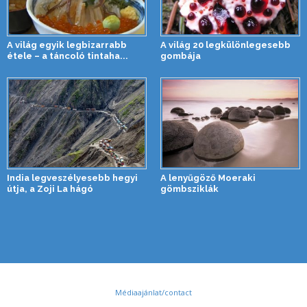
A világ egyik legbizarrabb
A világ 20 legkülönlegesebb
étele – a táncoló tintaha...
gombája
India legveszélyesebb hegyi
A lenyűgöző Moeraki
útja, a Zoji La hágó
gömbsziklák
Médiaajánlat/contact