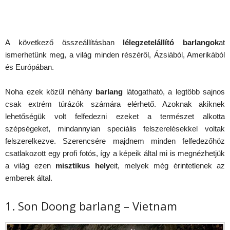
A következő összeállításban
lélegzetelállító barlangok
at
ismerhetünk meg, a világ minden részéről, Ázsiából, Amerikából
és Európában.
Noha ezek közül néhány
barlang
látogatható, a legtöbb sajnos
csak extrém túrázók számára elérhető. Azoknak akiknek
lehetőségük volt felfedezni ezeket a természet alkotta
szépségeket, mindannyian speciális felszerelésekkel voltak
felszerelkezve. Szerencsére majdnem minden felfedezőhöz
csatlakozott egy profi fotós, így a képeik által mi is megnézhetjük
a világ ezen
misztikus hely
eit, melyek még érintetlenek az
emberek által.
1. Son Doong barlang – Vietnam