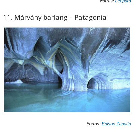
Forrás:
Leopard
11. Márvány barlang – Patagonia
Forrás:
Edison Zanatto