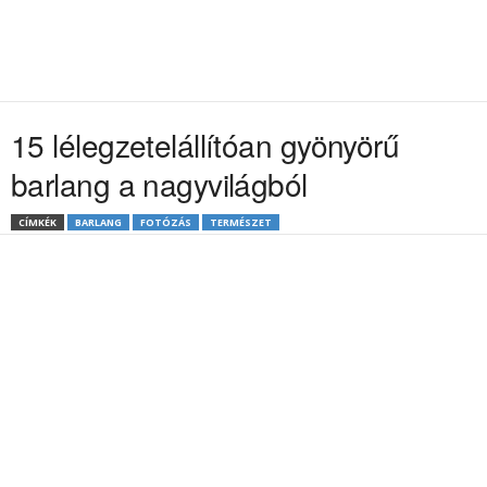
15 lélegzetelállítóan gyönyörű
barlang a nagyvilágból
CÍMKÉK
BARLANG
FOTÓZÁS
TERMÉSZET