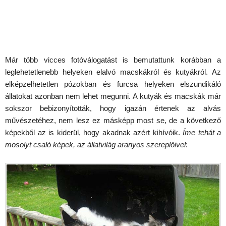
Már több vicces fotóválogatást is bemutattunk korábban a
leglehetetlenebb helyeken elalvó macskákról és kutyákról. Az
elképzelhetetlen pózokban és furcsa helyeken elszundikáló
állatokat azonban nem lehet megunni. A kutyák és macskák már
sokszor bebizonyították, hogy igazán értenek az alvás
művészetéhez, nem lesz ez másképp most se, de a következő
képekből az is kiderül, hogy akadnak azért kihívóik.
Íme tehát a
mosolyt csaló képek, az állatvilág aranyos szereplőivel
: