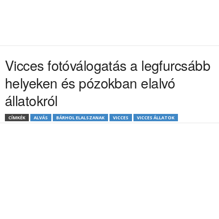
Vicces fotóválogatás a legfurcsább
helyeken és pózokban elalvó
állatokról
CÍMKÉK
ALVÁS
BÁRHOL ELALSZANAK
VICCES
VICCES ÁLLATOK