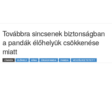
Továbbra sincsenek biztonságban
a pandák élőhelyük csökkenése
miatt
CÍMKÉK
ELŐHELY
KÍNA
ÓRIÁSPANDA
PANDA
VESZÉLYEZTETETT