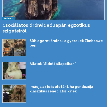
Kedvenc
Csodálatos drónvideó Japán egzotikus
szigeteiről
Sült egeret árulnak a gyerekek Zimbabwe-
ben
Állatok “áldott állapotban”
Imádja az idős elefánt, ha gondozója
klasszikus zenét játszik neki