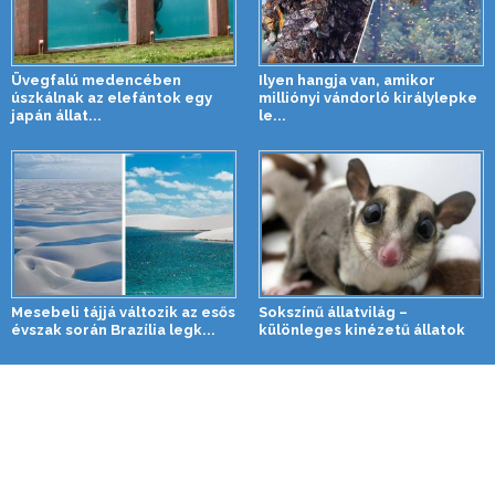
Üvegfalú medencében
Ilyen hangja van, amikor
úszkálnak az elefántok egy
milliónyi vándorló királylepke
japán állat...
le...
Mesebeli tájjá változik az esős
Sokszínű állatvilág –
évszak során Brazília legk...
különleges kinézetű állatok