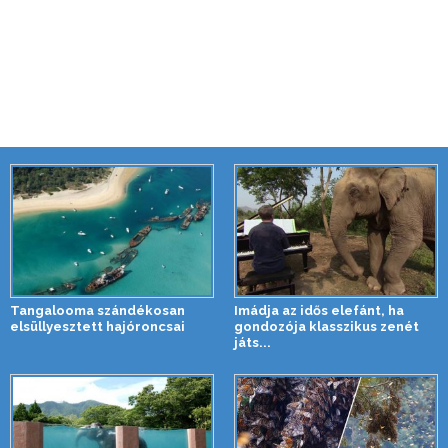
Tangalooma szándékosan
Imádja az idős elefánt, ha
elsüllyesztett hajóroncsai
gondozója klasszikus zenét
játs...