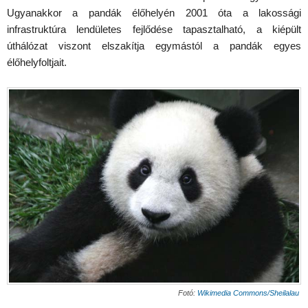
Ugyanakkor a pandák élőhelyén 2001 óta a lakossági
infrastruktúra lendületes fejlődése tapasztalható, a kiépült
úthálózat viszont elszakítja egymástól a pandák egyes
élőhelyfoltjait.
Fotó:
Wikimedia Commons/Sheilalau