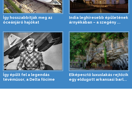
Így hosszabbítják meg az
India leghíresebb épületének
óceánjáró hajókat
árnyékában – a szegény ...
Így épült fel a legendás
Elképesztő luxuslakás rejtőzik
tévéműsor, a Delta főcíme
egy eldugott arkansasi barl...