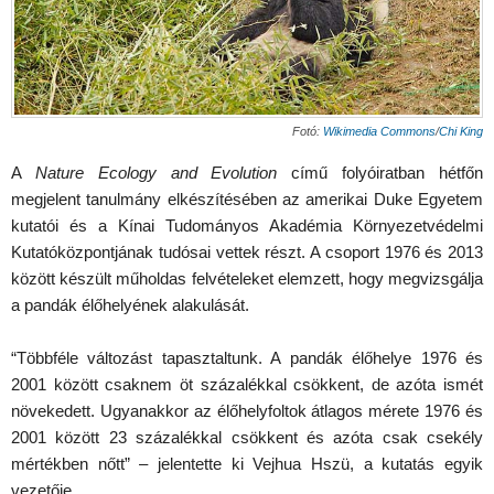
Fotó:
Wikimedia Commons
/
Chi King
A
Nature Ecology and Evolution
című folyóiratban hétfőn
megjelent tanulmány elkészítésében az amerikai Duke Egyetem
kutatói és a Kínai Tudományos Akadémia Környezetvédelmi
Kutatóközpontjának tudósai vettek részt. A csoport 1976 és 2013
között készült műholdas felvételeket elemzett, hogy megvizsgálja
a pandák élőhelyének alakulását.
“Többféle változást tapasztaltunk. A pandák élőhelye 1976 és
2001 között csaknem öt százalékkal csökkent, de azóta ismét
növekedett. Ugyanakkor az élőhelyfoltok átlagos mérete 1976 és
2001 között 23 százalékkal csökkent és azóta csak csekély
mértékben nőtt” – jelentette ki Vejhua Hszü, a kutatás egyik
vezetője.