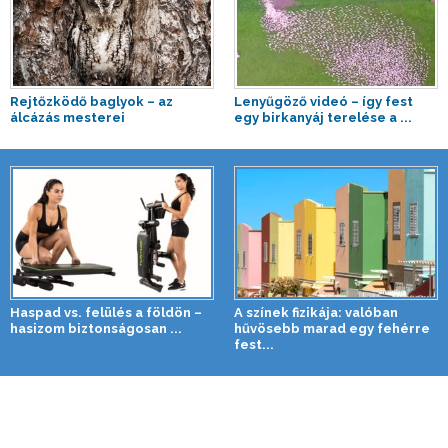
Rejtőzködő baglyok – az
Lenyűgöző videó – így fest
álcázás mesterei
egy birkanyáj terelése a ...
Haspad vs. felülés a földön –
A színek fizikája: valóban
hasizom biztonságosan ...
hűvösebb marad egy fehérre
fest...