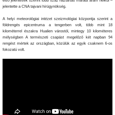
első jelentések szerint több száz háztartás maradt áram nélkül –
jelentette a CNA tajvani hírügynökség.
A helyi meteorológiai intézet szeizmológiai központja szerint a
földrengés epicentruma a tengerben volt, több mint 18
kilométerrel északra Hualien várostól, mintegy 10 kilométeres
mélységben A természeti csapást megelőző két napban 94
rengést mértek az országban, közülük az egyik csaknem 6-os
fokozatú volt.