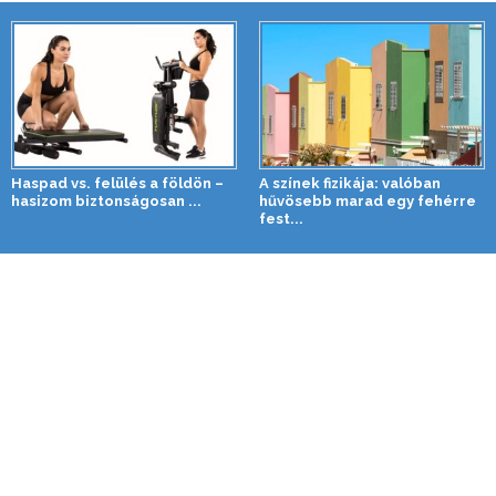
Haspad vs. felülés a földön –
A színek fizikája: valóban
hasizom biztonságosan ...
hűvösebb marad egy fehérre
fest...