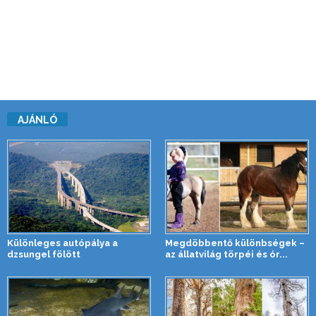
AJÁNLÓ
Különleges autópálya a
Megdöbbentő különbségek –
dzsungel fölött
az állatvilág törpéi és ór...