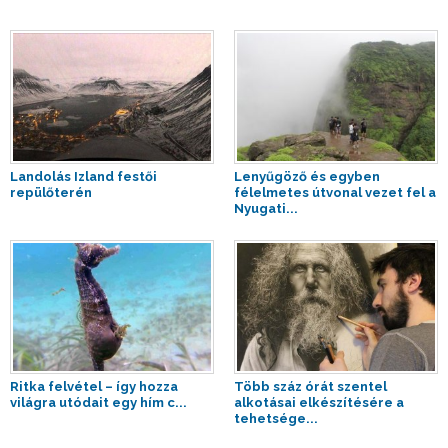
Landolás Izland festői
Lenyűgöző és egyben
repülőterén
félelmetes útvonal vezet fel a
Nyugati...
Ritka felvétel – így hozza
Több száz órát szentel
világra utódait egy hím c...
alkotásai elkészítésére a
tehetsége...