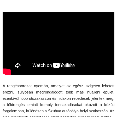
A rengéssorozat nyomán, amelyet az egész szigeten lehetett
érezni, súlyosan megrongálódott több más hualieni épület,
ezenkívül több útszakaszon és hidakon repedések jelentek meg,
a földrengés emiatt komoly fennakadásokat okozott a közúti
forgalomban, különösen a Szuhua autópálya helyi szakaszán. Az