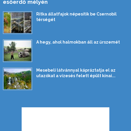
esőerdő mélyén
Ritka állatfajok népesítik be Csernobil
térségét
A hegy, ahol halmokban áll az űrszemét
Mesebeli látvánnyal kápráztatja el az
utazókat a vízesés felett épült kínai...