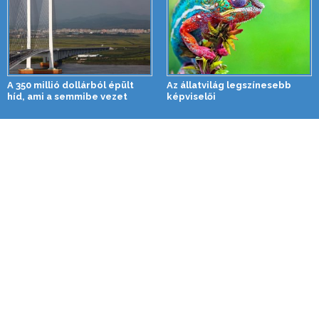
A 350 millió dollárból épült
Az állatvilág legszínesebb
híd, ami a semmibe vezet
képviselői