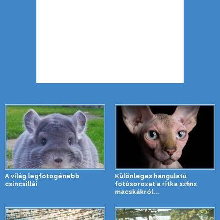
A világ legfotogénebb
Különleges hangulatú
csincsillái
fotósorozat a ritka szfinx
macskákról...