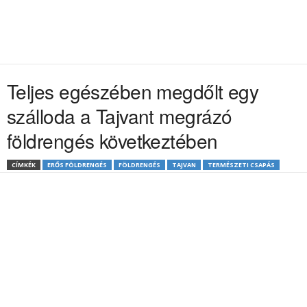
Teljes egészében megdőlt egy
szálloda a Tajvant megrázó
földrengés következtében
CÍMKÉK
ERŐS FÖLDRENGÉS
FÖLDRENGÉS
TAJVAN
TERMÉSZETI CSAPÁS