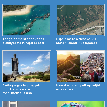
Tangalooma szándékosan
Hajótemető a New York-i
elsüllyesztett hajóroncsai
Staten Island kikötőjében
A világ egyik legnagyobb
Nyaralás, ahogy elképzeljük
buddha szobra, a
és a valóság
monumentális Ush...