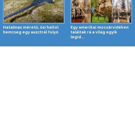
Hatalmas méretű, ősi haltól
Egy amerikai mocsárvidéken
hemzseg egy ausztrál folyó
találtak rá a világ egyik
legid...