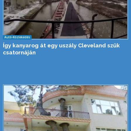
Autó-Közlekedés
Így kanyarog át egy uszály Cleveland szűk
csatornáján