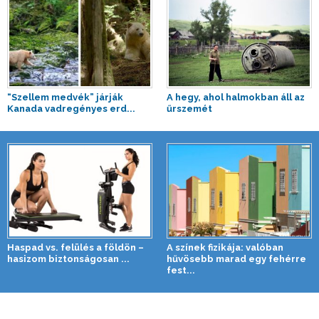
“Szellem medvék” járják
A hegy, ahol halmokban áll az
Kanada vadregényes erd...
űrszemét
Haspad vs. felülés a földön –
A színek fizikája: valóban
hasizom biztonságosan ...
hűvösebb marad egy fehérre
fest...