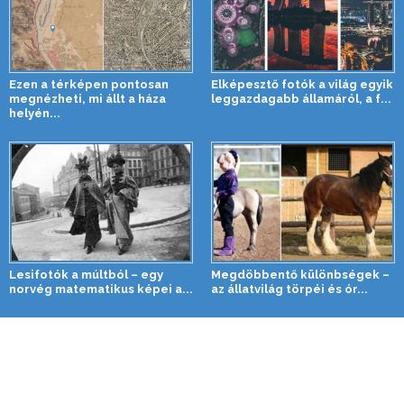
Ezen a térképen pontosan
Elképesztő fotók a világ egyik
megnézheti, mi állt a háza
leggazdagabb államáról, a f...
helyén...
Lesifotók a múltból – egy
Megdöbbentő különbségek –
norvég matematikus képei a...
az állatvilág törpéi és ór...