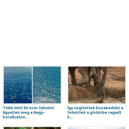
Több mint 60 ezer teknőst
Így segítettek kiszabadulni a
figyeltek meg a Nagy-
felnőttek a gödörbe ragadt
korallzáton...
k...