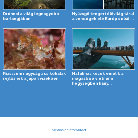
Drónnal a világ legnagyobb
Nyüzsgő tengeri élővilág tárul
barlangjában
a vendégek elé Európa első ...
Rizsszem nagyságú csikóhalak
Hatalmas kezek emelik a
rejtőznek a japán vizekben
magasba a vietnami
hegységben kany...
Médiaajánlat/contact