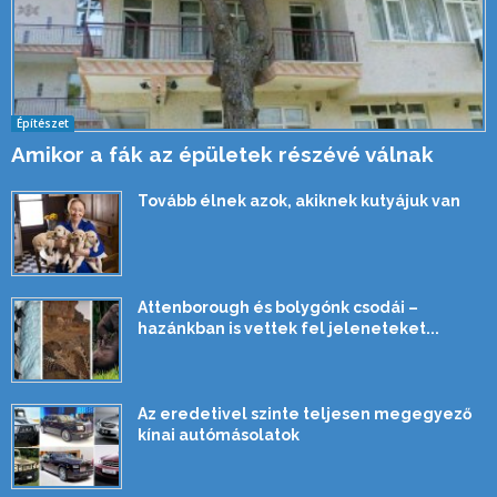
Építészet
Amikor a fák az épületek részévé válnak
Tovább élnek azok, akiknek kutyájuk van
Attenborough és bolygónk csodái –
hazánkban is vettek fel jeleneteket...
Az eredetivel szinte teljesen megegyező
kínai autómásolatok