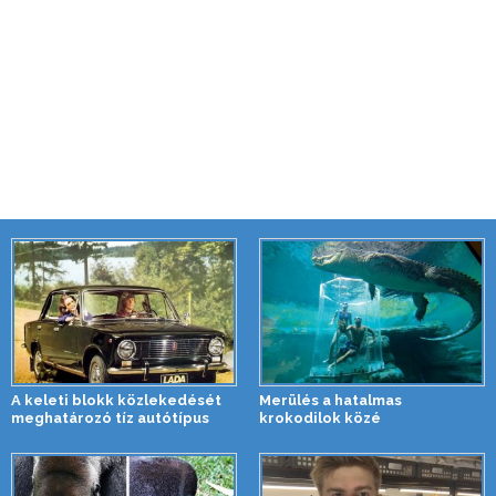
A keleti blokk közlekedését
Merülés a hatalmas
meghatározó tíz autótípus
krokodilok közé