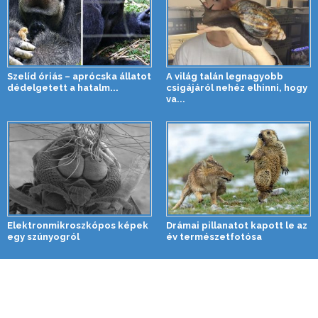
Szelíd óriás – aprócska állatot
A világ talán legnagyobb
dédelgetett a hatalm...
csigájáról nehéz elhinni, hogy
va...
Elektronmikroszkópos képek
Drámai pillanatot kapott le az
egy szúnyogról
év természetfotósa