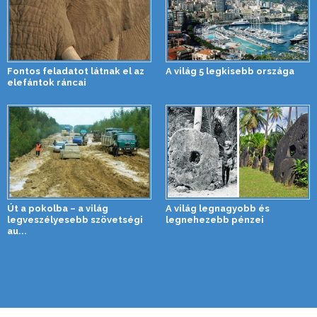
Fontos feladatot látnak el az
A világ 5 legkisebb országa
elefántok ráncai
Út a pokolba – a világ
A világ legnagyobb és
legveszélyesebb szövetségi
legnehezebb pénzei
au...