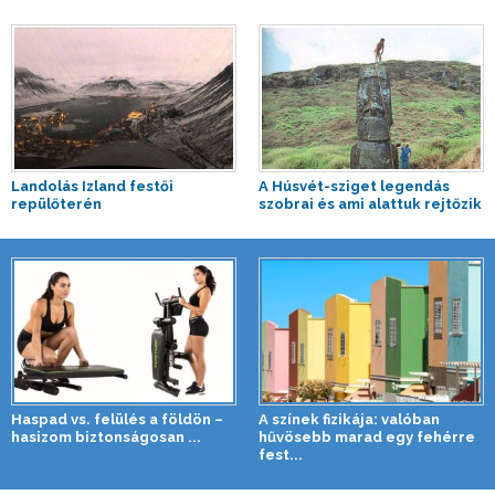
Landolás Izland festői
A Húsvét-sziget legendás
repülőterén
szobrai és ami alattuk rejtőzik
Haspad vs. felülés a földön –
A színek fizikája: valóban
hasizom biztonságosan ...
hűvösebb marad egy fehérre
fest...