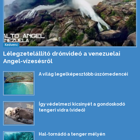
Kedvenc
Lélegzetelállító drónvideó a venezuelai
Angel-vízesésről
A világ legelképesztőbb úszómedencéi
Így védelmezi kicsinyét a gondoskodó
tengeri vidra (videó)
Hal-tornádó a tenger mélyén