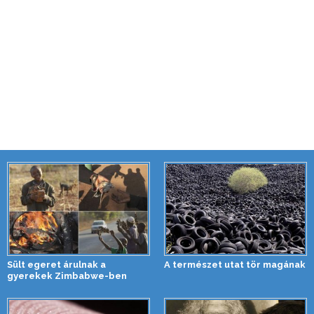
Sült egeret árulnak a
A természet utat tör magának
gyerekek Zimbabwe-ben