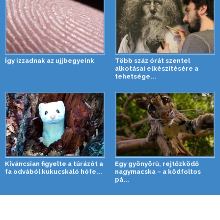
Így izzadnak az ujjbegyeink
Több száz órát szentel
alkotásai elkészítésére a
tehetsége...
Kíváncsian figyelte a túrázót a
Egy gyönyörű, rejtőzködő
fa odvából kukucskáló hófe...
nagymacska – a ködfoltos
pá...