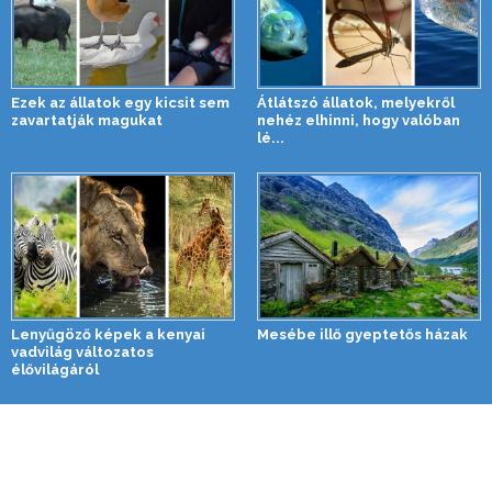
Ezek az állatok egy kicsit sem
Átlátszó állatok, melyekről
zavartatják magukat
nehéz elhinni, hogy valóban
lé...
Lenyűgöző képek a kenyai
Mesébe illő gyeptetős házak
vadvilág változatos
élővilágáról