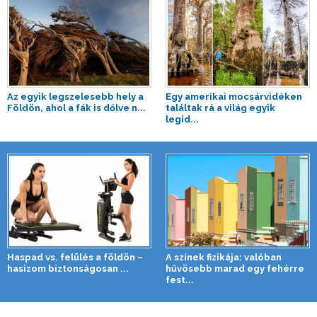
Az egyik legszelesebb hely a
Egy amerikai mocsárvidéken
Földön, ahol a fák is dőlve n...
találtak rá a világ egyik
legid...
Haspad vs. felülés a földön –
A színek fizikája: valóban
hasizom biztonságosan ...
hűvösebb marad egy fehérre
fest...