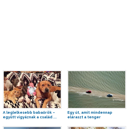
A leglelkesebb babaőrök –
Egy út, amit mindennap
együtt vigyáznak a család ...
eláraszt a tenger