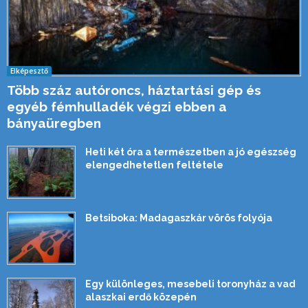
Elképesztő
Több száz autóroncs, háztartási gép és
egyéb fémhulladék végzi ebben a
bányaüregben
Heti két óra a természetben a jó egészség
elengedhetetlen feltétele
Betsiboka: Madagaszkár vörös folyója
Egy különleges, mesebeli toronyház a vad
alaszkai erdő közepén