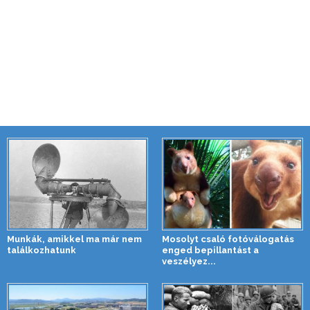
Munkák, amikkel ma már nem
Mosolyt csaló fotóválogatás
találkozhatunk
enged bepillantást a
veszélyez...