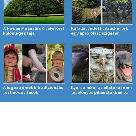
A Hawaii Moanalua Királyi Kert
Kőfallal védett citruskertek
különleges fája
egy apró olasz szigeten
A legextrémebb tradicionális
Ilyen, amikor az állatokat nem
testmódosítások
túl előnyös pillanatokban ö...