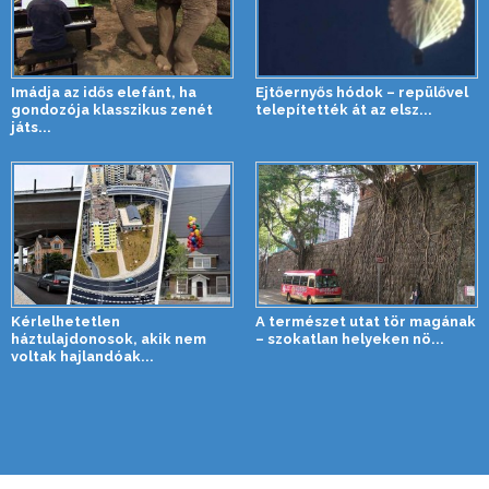
Imádja az idős elefánt, ha
Ejtőernyős hódok – repülővel
gondozója klasszikus zenét
telepítették át az elsz...
játs...
Kérlelhetetlen
A természet utat tör magának
háztulajdonosok, akik nem
– szokatlan helyeken nö...
voltak hajlandóak...