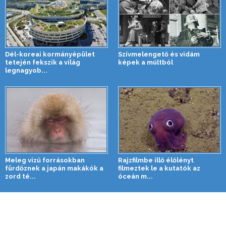
Dél-koreai kormányépület
Szívmelengető és vidám
tetején fekszik a világ
képek a múltból
legnagyob...
Meleg vizű forrásokban
Rajzfilmbe illő élőlényt
fürdőznek a japán makákók a
filmeztek le a kutatók az
zord té...
óceán m...