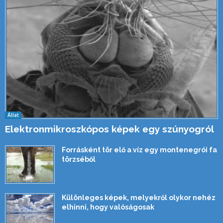
Állat
Elektronmikroszkópos képek egy szúnyogról
Forrásként tör elő a víz egy montenegrói fa
törzséből
Különleges képek, melyekről olykor nehéz
elhinni, hogy valóságosak