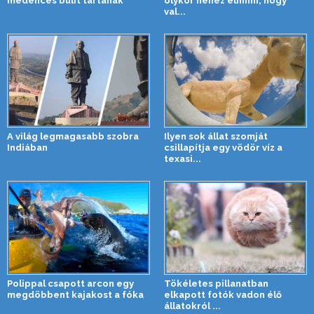
medencés bulit tartanak
olykor nehéz elhinni, hogy
val...
A világ legmagasabb szobra
Ilyen sok állat szomját
Indiában
csillapítja egy vödör víz a
texasi...
Polippal csapott arcon egy
Tökéletes pillanatban
megdöbbent kajakost a fóka
elkapott fotók vadon élő
állatokról ...