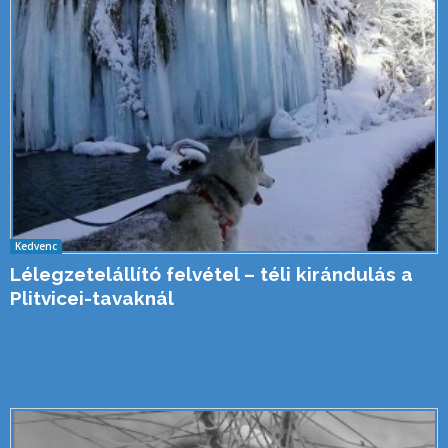
Kedvenc
Lélegzetelállító felvétel – téli kirándulás a
Plitvicei-tavaknál