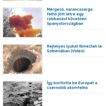
Mérgező, narancssárga
felhő jött létre egy
robbanást követően
Spanyolországban
Rejtélyes lyukat filmeztek le
Szibériában [Videó]
Így borította be Európát a
csernobili atomfelhő