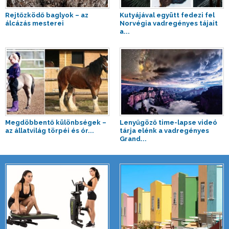
Rejtőzködő baglyok – az
Kutyájával együtt fedezi fel
álcázás mesterei
Norvégia vadregényes tájait
a...
Megdöbbentő különbségek –
Lenyűgöző time-lapse videó
az állatvilág törpéi és ór...
tárja elénk a vadregényes
Grand...