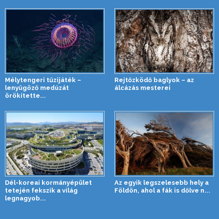
Mélytengeri tűzijáték –
Rejtőzködő baglyok – az
lenyűgöző medúzát
álcázás mesterei
örökítette...
Dél-koreai kormányépület
Az egyik legszelesebb hely a
tetején fekszik a világ
Földön, ahol a fák is dőlve n...
legnagyob...