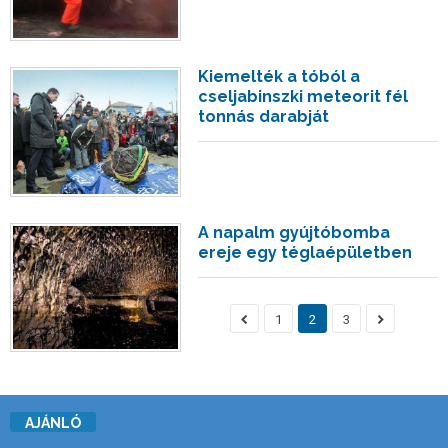
Kiemelték a tóból a
cseljabinszki meteorit fél
tonnás darabját
A napalm gyújtóbomba
ereje egy téglaépületben
1
2
3
AJÁNLÓ