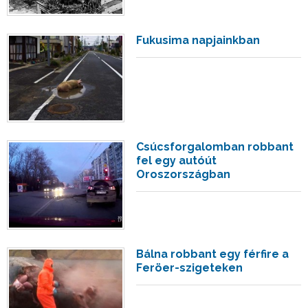
Fukusima napjainkban
Csúcsforgalomban robbant
fel egy autóút
Oroszországban
Bálna robbant egy férfire a
Feröer-szigeteken