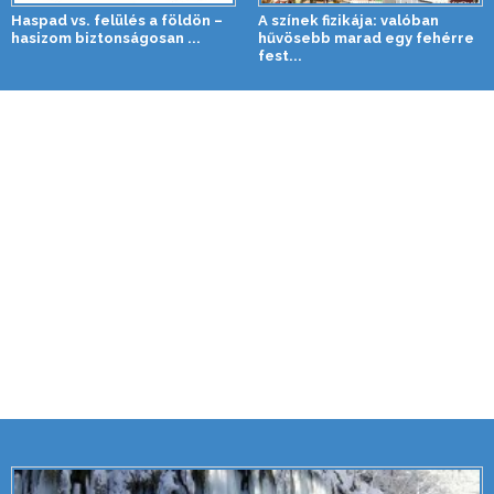
Haspad vs. felülés a földön –
A színek fizikája: valóban
hasizom biztonságosan ...
hűvösebb marad egy fehérre
fest...