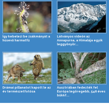
Így kebelezi be zsákmányát a
Látványos videón az
húsevő harmatfű
Annapurna, a Himalája egyik
leggyönyör...
Drámai pillanatot kapott le az
Ausztriában fedezték fel
év természetfotósa
Európa legöregebb, 546 éves
bükkf...