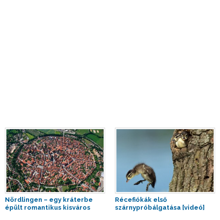
Nördlingen – egy kráterbe
Récefiókák első
épült romantikus kisváros
szárnypróbálgatása [videó]