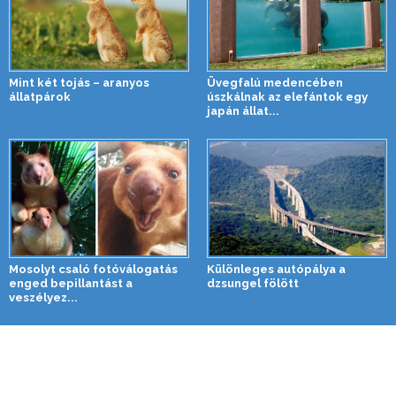
Mint két tojás – aranyos
Üvegfalú medencében
állatpárok
úszkálnak az elefántok egy
japán állat...
Mosolyt csaló fotóválogatás
Különleges autópálya a
enged bepillantást a
dzsungel fölött
veszélyez...