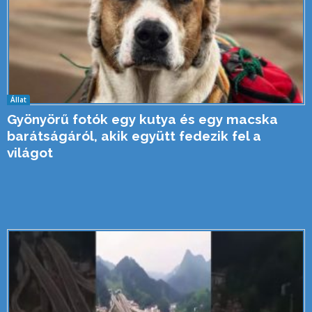
Állat
Gyönyörű fotók egy kutya és egy macska
barátságáról, akik együtt fedezik fel a
világot