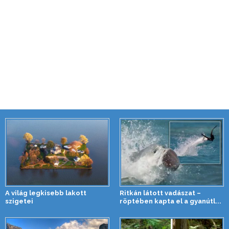
A világ legkisebb lakott
Ritkán látott vadászat –
szigetei
röptében kapta el a gyanútl...