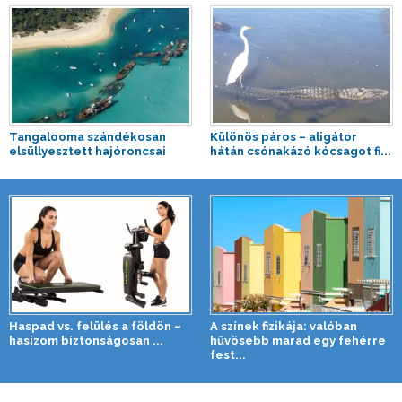
Tangalooma szándékosan
Különös páros – aligátor
elsüllyesztett hajóroncsai
hátán csónakázó kócsagot fi...
Haspad vs. felülés a földön –
A színek fizikája: valóban
hasizom biztonságosan ...
hűvösebb marad egy fehérre
fest...