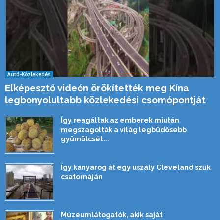
Autó-Közlekedés
Elképesztő videón örökítették meg Kína
legbonyolultabb közlekedési csomópontját
Így reagáltak az emberek miután
megszagolták a világ legbüdösebb
gyümölcsét...
Így kanyarog át egy uszály Cleveland szűk
csatornáján
Múzeumlátogatók, akik saját