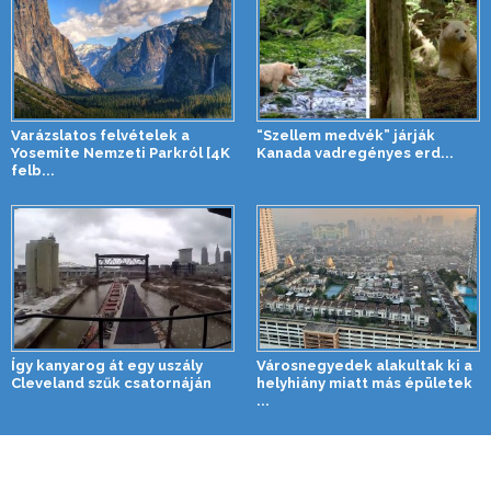
Varázslatos felvételek a
“Szellem medvék” járják
Yosemite Nemzeti Parkról [4K
Kanada vadregényes erd...
felb...
Így kanyarog át egy uszály
Városnegyedek alakultak ki a
Cleveland szűk csatornáján
helyhiány miatt más épületek
...