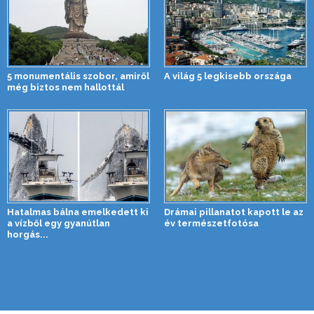
5 monumentális szobor, amiről
A világ 5 legkisebb országa
még biztos nem hallottál
Hatalmas bálna emelkedett ki
Drámai pillanatot kapott le az
a vízből egy gyanútlan
év természetfotósa
horgás...