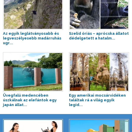
Az egyik leglátványosabb és
Szelíd óriás – aprócska állatot
legveszélyesebb madárruhás
dédelgetett a hatalm...
ugr...
Üvegfalú medencében
Egy amerikai mocsárvidéken
úszkálnak az elefántok egy
találtak rá a világ egyik
japán állat...
legid...