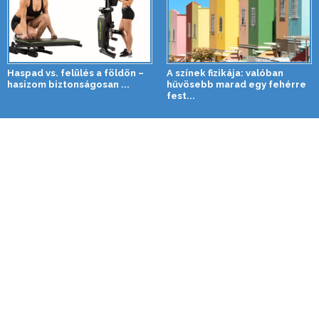
Haspad vs. felülés a földön –
A színek fizikája: valóban
hasizom biztonságosan ...
hűvösebb marad egy fehérre
fest...