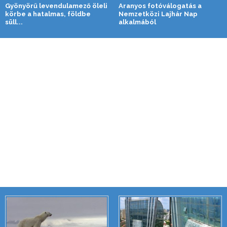
Gyönyörű levendulamező öleli
Aranyos fotóválogatás a
körbe a hatalmas, földbe
Nemzetközi Lajhár Nap
süll...
alkalmából