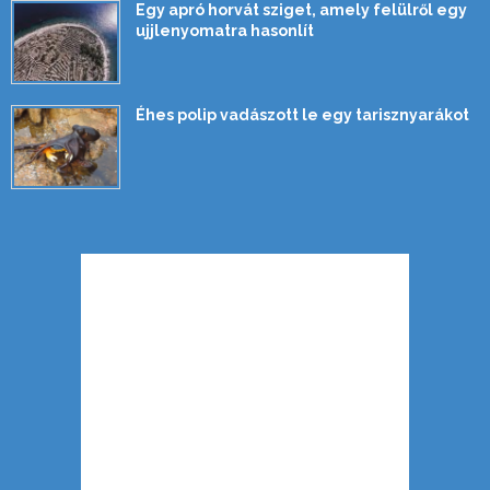
Egy apró horvát sziget, amely felülről egy
ujjlenyomatra hasonlít
Éhes polip vadászott le egy tarisznyarákot