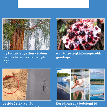
Így tudták egyetlen képben
A világ 20 legkülönlegesebb
megörökíteni a világ egyik
gombája
legn...
Levideózták a világ
Kerékpárral a belgiumi tó