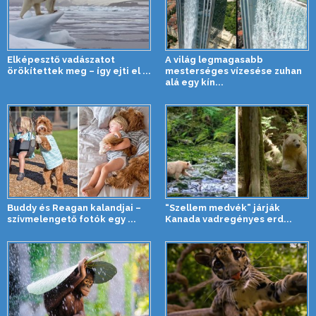
Elképesztő vadászatot
A világ legmagasabb
örökítettek meg – így ejti el ...
mesterséges vízesése zuhan
alá egy kín...
Buddy és Reagan kalandjai –
“Szellem medvék” járják
szívmelengető fotók egy ...
Kanada vadregényes erd...