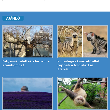
AJÁNLÓ
Fák, amik túlélték a hirosimai
Különleges kinézetű állat
atombombát
rejtőzik a föld alatt az
afrikai...