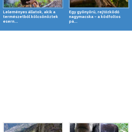
Leleményes állatok, akik a
Egy gyönyörű, rejtőzködő
természetből kölcsönöztek
nagymacska – a ködfoltos
esern...
pá...