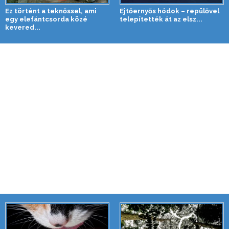
Ez történt a teknőssel, ami
Ejtőernyős hódok – repülővel
egy elefántcsorda közé
telepítették át az elsz...
kevered...