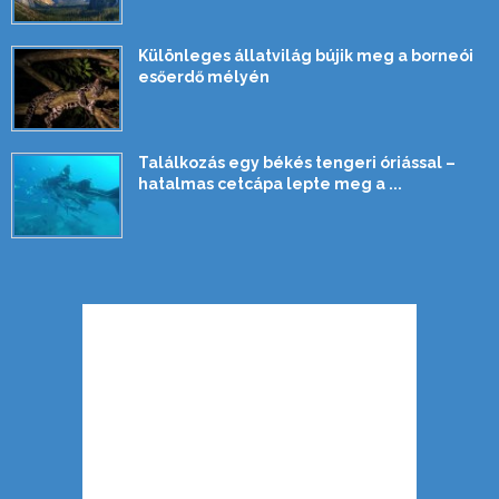
Különleges állatvilág bújik meg a borneói
esőerdő mélyén
Találkozás egy békés tengeri óriással –
hatalmas cetcápa lepte meg a ...