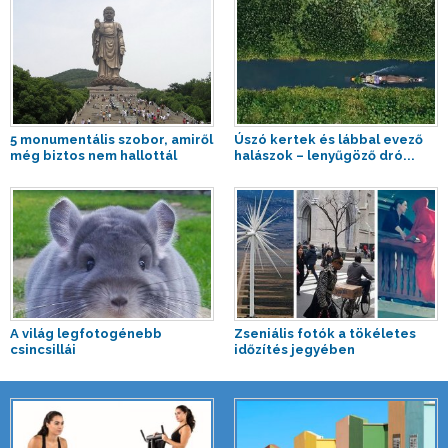
5 monumentális szobor, amiről
Úszó kertek és lábbal evező
még biztos nem hallottál
halászok – lenyűgöző dró...
A világ legfotogénebb
Zseniális fotók a tökéletes
csincsillái
időzítés jegyében