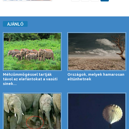
AJÁNLÓ
Méhzümmögéssel tartják
Országok, melyek hamarosan
távol az elefántokat a vasúti
eltűnhetnek
sínek...