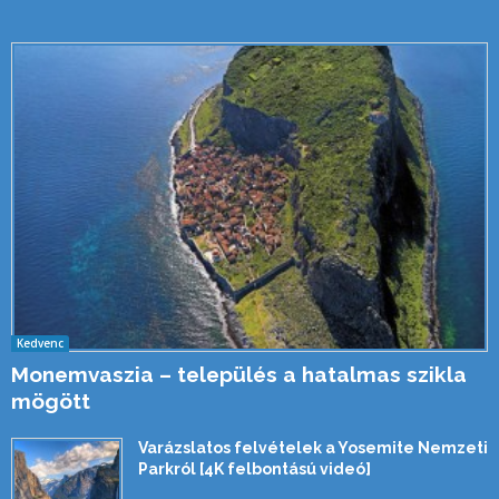
Kedvenc
Monemvaszia – település a hatalmas szikla
mögött
Varázslatos felvételek a Yosemite Nemzeti
Parkról [4K felbontású videó]