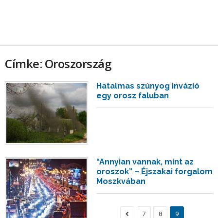
Címke: Oroszország
Hatalmas szúnyog invázió
egy orosz faluban
“Annyian vannak, mint az
oroszok” – Éjszakai forgalom
Moszkvában
7
8
9