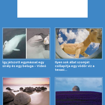
Így játszott egymással egy
Ilyen sok állat szomját
sirály és egy beluga – Videó
csillapítja egy vödör víz a
texasi...