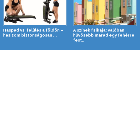
Haspad vs. felülés a földön –
A színek fizikája: valóban
hasizom biztonságosan ...
hűvösebb marad egy fehérre
fest...