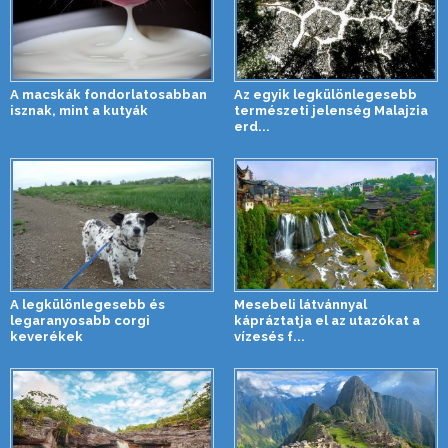
A macskák fondorlatosabban
Az egyik legkülönlegesebb
isznak, mint a kutyák
természeti jelenség Malajzia
erd...
A legkülönlegesebb és
Mesebeli látvánnyal
legaranyosabb corgi
kápráztatja el az utazókat a
keverékek
vízesés f...