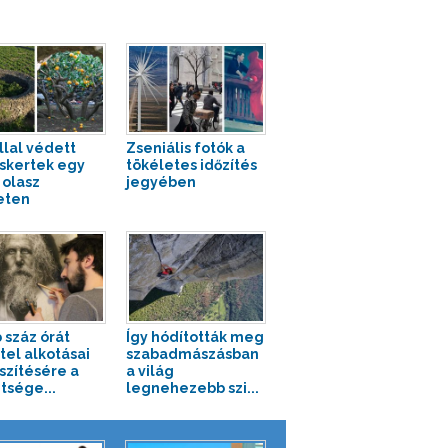
llal védett
Zseniális fotók a
uskertek egy
tökéletes időzítés
 olasz
jegyében
eten
 száz órát
Így hódították meg
tel alkotásai
szabadmászásban
szítésére a
a világ
tsége...
legnehezebb szi...