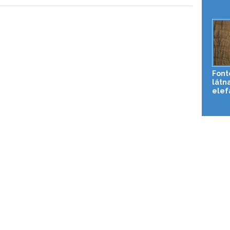
Font
látna
elef