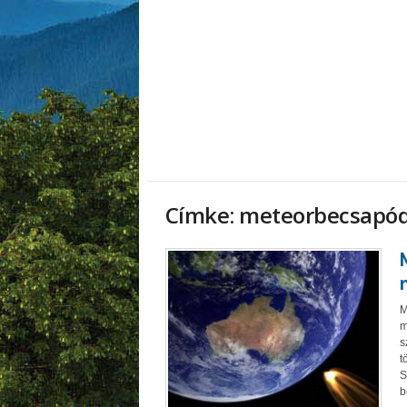
Címke: meteorbecsapó
M
m
s
t
S
b