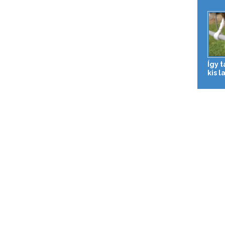
Így 
kis l