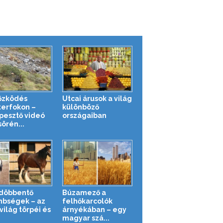
őzködés
Utcai árusok a világ
erfokon –
különböző
pesztő videó
országaiban
örén...
döbbentő
Búzamező a
nbségek – az
felhőkarcolók
világ törpéi és
árnyékában – egy
magyar szá...