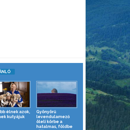
ÁNLÓ
bb élnek azok,
Gyönyörű
nek kutyájuk
levendulamező
öleli körbe a
hatalmas, földbe