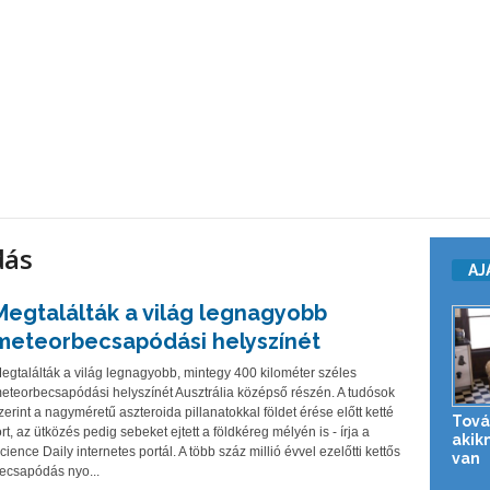
dás
AJ
Megtalálták a világ legnagyobb
meteorbecsapódási helyszínét
egtalálták a világ legnagyobb, mintegy 400 kilométer széles
eteorbecsapódási helyszínét Ausztrália középső részén. A tudósok
zerint a nagyméretű aszteroida pillanatokkal földet érése előtt ketté
Tová
ört, az ütközés pedig sebeket ejtett a földkéreg mélyén is - írja a
akik
cience Daily internetes portál. A több száz millió évvel ezelőtti kettős
van
ecsapódás nyo...