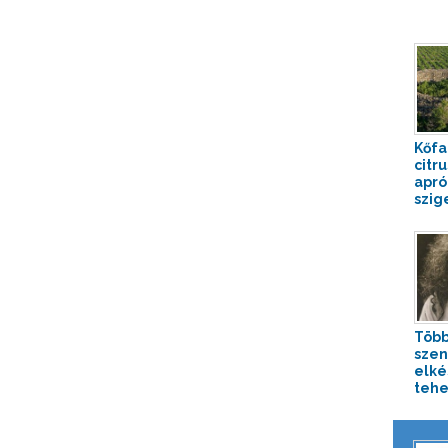
Kőfa
citr
apró
szig
Több
szen
elké
tehe