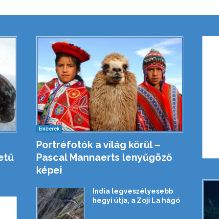
Emberek
Portréfotók a világ körül –
etű
Pascal Mannaerts lenyűgöző
képei
India legveszélyesebb
hegyi útja, a Zoji La hágó