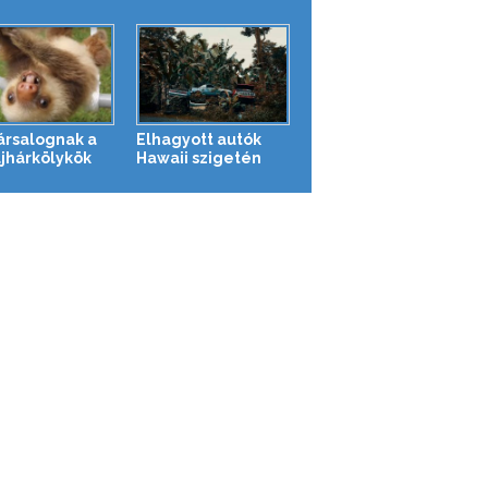
társalognak a
Elhagyott autók
ajhárkölykök
Hawaii szigetén