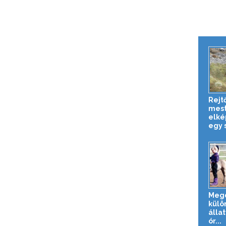
Rejt
mest
elké
egy s
Meg
külö
állat
ór...