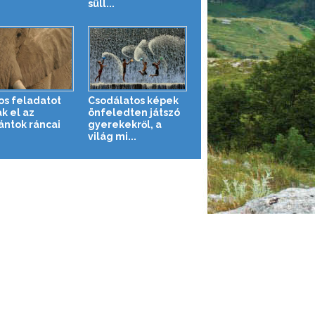
süll...
os feladatot
Csodálatos képek
k el az
önfeledten játszó
ántok ráncai
gyerekekről, a
világ mi...