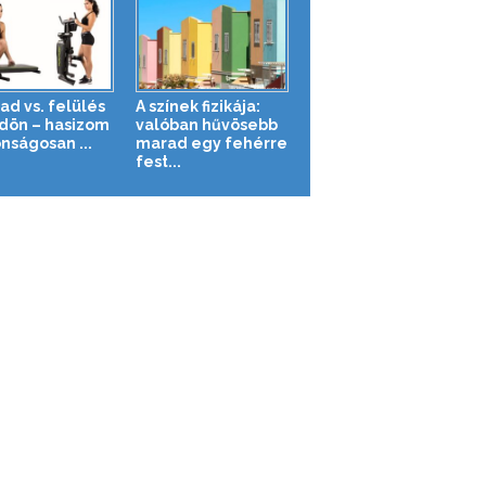
ad vs. felülés
A színek fizikája:
ldön – hasizom
valóban hűvösebb
nságosan ...
marad egy fehérre
fest...