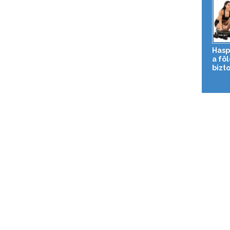
Hasp
a fö
bizto