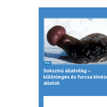
Állat
Sokszínű állatvilág –
különleges és furcsa kinéz
állatok