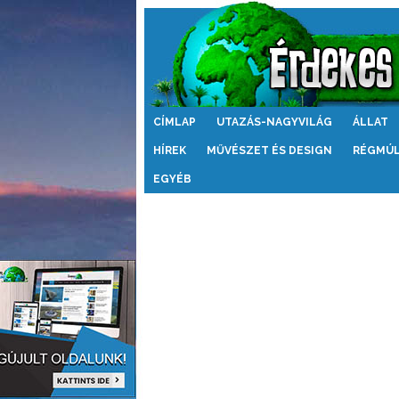
Érdekes
CÍMLAP
UTAZÁS-NAGYVILÁG
ÁLLAT
Világ
HÍREK
MŰVÉSZET ÉS DESIGN
RÉGMÚ
EGYÉB