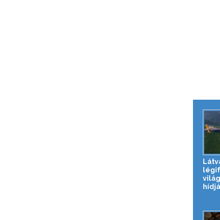
Látv
légi
vilá
hídjá