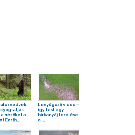
coló medvék
Lenyűgöző videó –
lyogtatják
így fest egy
a nézőket a
birkanyáj terelése
t Earth...
a ...