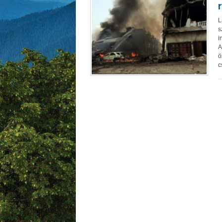
L
s
i
A
ö
c