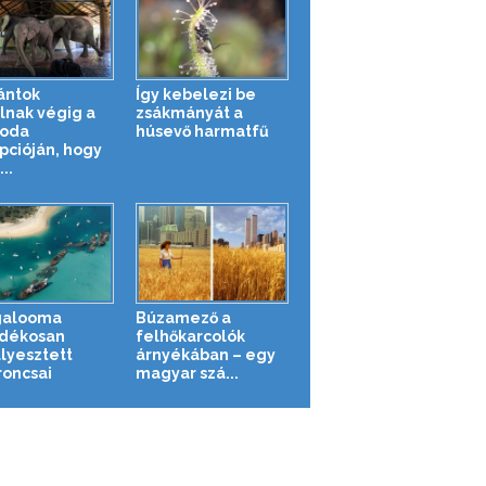
ántok
Így kebelezi be
lnak végig a
zsákmányát a
loda
húsevő harmatfű
pcióján, hogy
..
galooma
Búzamező a
dékosan
felhőkarcolók
llyesztett
árnyékában – egy
roncsai
magyar szá...