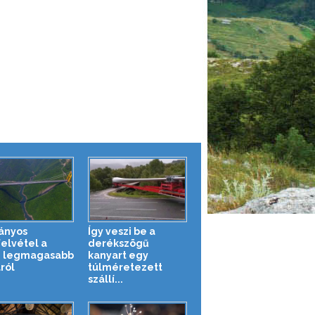
ányos
Így veszi be a
felvétel a
derékszögű
g legmagasabb
kanyart egy
ról
túlméretezett
szállí...