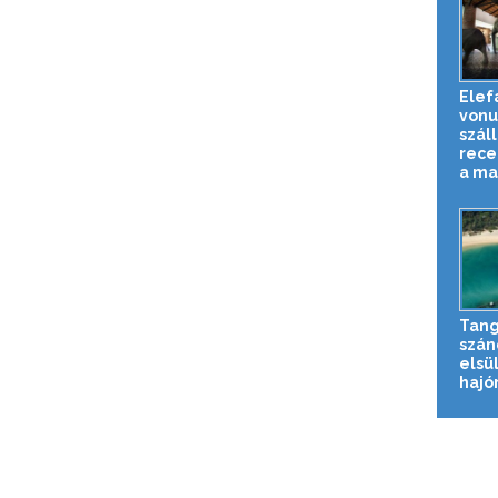
Elef
vonu
szál
rece
a ma.
Tan
szán
elsü
hajó