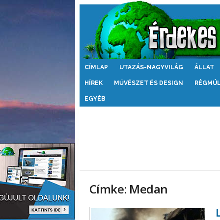
Érdekes
CÍMLAP
UTAZÁS-NAGYVILÁG
ÁLLAT
Világ
HÍREK
MŰVÉSZET ÉS DESIGN
RÉGMÚ
EGYÉB
Címke: Medan