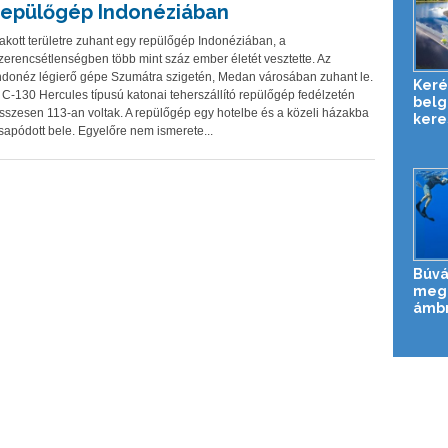
repülőgép Indonéziában
akott területre zuhant egy repülőgép Indonéziában, a
zerencsétlenségben több mint száz ember életét vesztette. Az
ndonéz légierő gépe Szumátra szigetén, Medan városában zuhant le.
Keré
 C-130 Hercules típusú katonai teherszállító repülőgép fedélzetén
belg
sszesen 113-an voltak. A repülőgép egy hotelbe és a közeli házakba
kere
sapódott bele. Egyelőre nem ismerete...
Búvá
meg 
ámbr