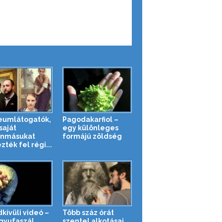
umlátogatók,
Pagodakarfiol –
saját
egy különleges
onmásukat
formájú zöldség
zték fel régi...
kívüli videó –
Több száz órát
gyufaszál
szentel alkotásai