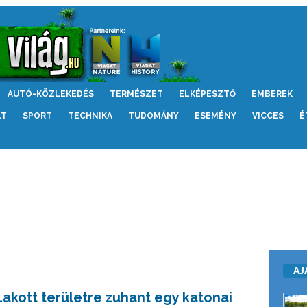
AUTÓ-KÖZLEKEDÉS
TERMÉSZET
ELKÉPESZTŐ
EMBEREK
LT
SPORT
TECHNIKA
TUDOMÁNY
ESEMÉNY
VICCES
É
AJ
Lakott területre zuhant egy katonai