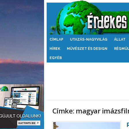
Érdekes
CÍMLAP
UTAZÁS-NAGYVILÁG
ÁLLAT
Világ
HÍREK
MŰVÉSZET ÉS DESIGN
RÉGMÚ
EGYÉB
Címke: magyar imázsfi