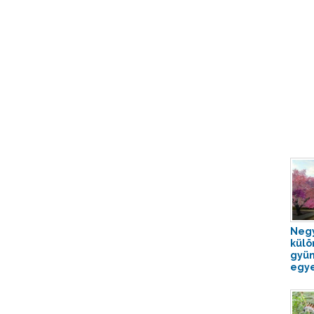
Neg
külö
gyüm
egye