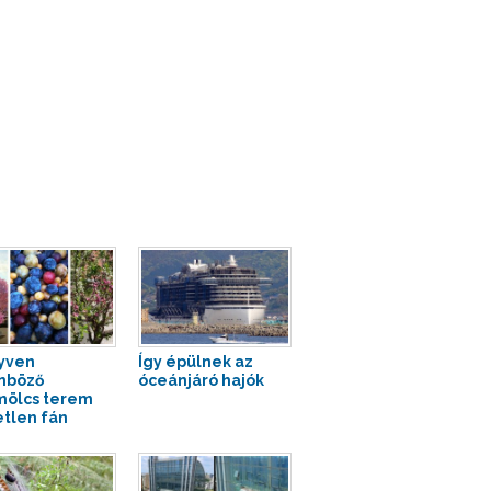
yven
Így épülnek az
nböző
óceánjáró hajók
ölcs terem
tlen fán