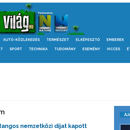
AUTÓ-KÖZLEKEDÉS
TERMÉSZET
ELKÉPESZTŐ
EMBEREK
LT
SPORT
TECHNIKA
TUDOMÁNY
ESEMÉNY
VICCES
É
lm
AJ
Rangos nemzetközi díjat kapott