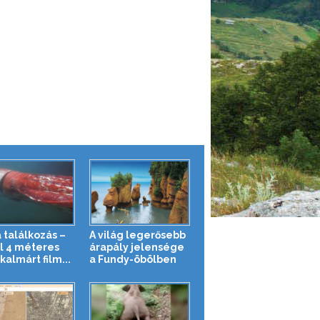
 találkozás –
A világ legerősebb
l 4 méteres
árapály jelensége
kalmárt film...
a Fundy-öbölben