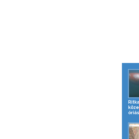
Ritka
köze
óriás