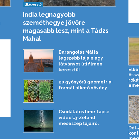
Elképesztő
India legnagyobb
n
szeméthegye jövőre
magasabb lesz, mint a Tádzs
Mahal
Barangolás Málta
legszebb tájain egy
látványos úti filmen
Elké
keresztül
össz
róká
20 gyönyörű geometriai
emel
formát alkotó növény
Csodálatos time-lapse
videó Új-Zéland
meseszép tájairól
Dél-
kont
meg