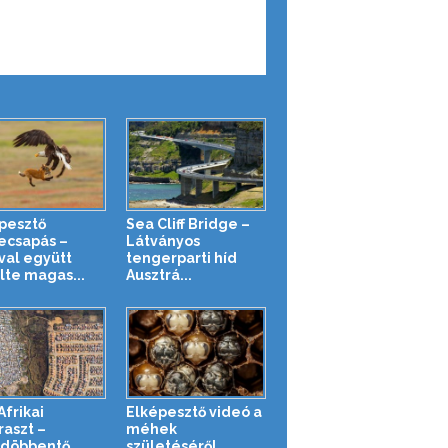
pesztő
Sea Cliff Bridge –
ecsapás –
Látványos
val együtt
tengerparti híd
te magas...
Ausztrá...
Afrikai
Elképesztő videó a
raszt –
méhek
döbbentő
születéséről