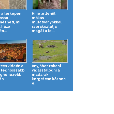
 a térképen
Hihetetlenül
osan
mókás
ézheti, mi
mutatványokkal
a háza
szórakoztatja
n...
magát a le...
rces videón a
Anyjához rohant
g leghosszabb
vigasztalódni a
egnehezebb
madarak
ta
kergetése közben
e...