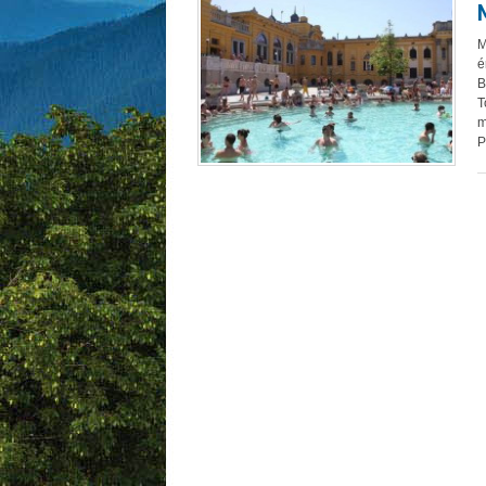
M
é
B
T
m
P