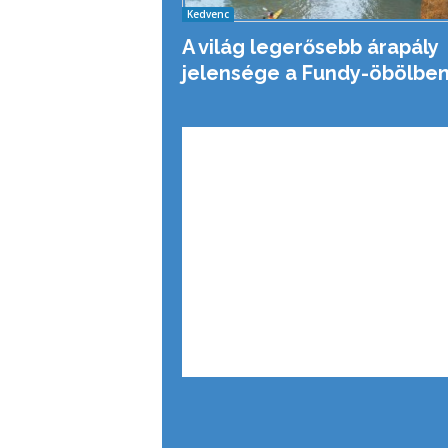
Kedvenc
A világ legerősebb árapály
jelensége a Fundy-öbölbe