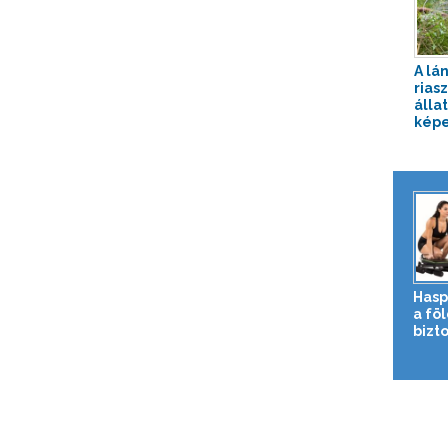
A lá
rias
állat
képe
Hasp
a fö
bizto