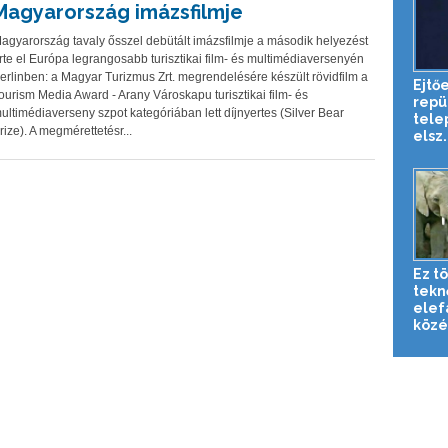
Magyarország imázsfilmje
agyarország tavaly ősszel debütált imázsfilmje a második helyezést
rte el Európa legrangosabb turisztikai film- és multimédiaversenyén
erlinben: a Magyar Turizmus Zrt. megrendelésére készült rövidfilm a
Ejtő
ourism Media Award - Arany Városkapu turisztikai film- és
repü
ultimédiaverseny szpot kategóriában lett díjnyertes (Silver Bear
tele
rize). A megmérettetésr...
elsz.
Ez tö
tekn
elef
közé