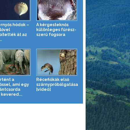
ernyős hódok –
A kérgesteknős
lővel
különleges fűrész-
pítették át az
szerű fogsora
..
rtént a
Récefiókák első
őssel, ami egy
szárnypróbálgatása
ántcsorda
[videó]
 kevered...