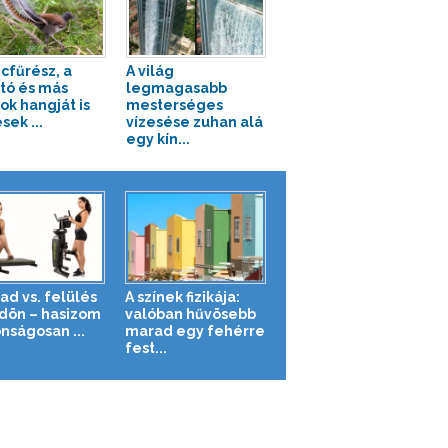
ncfűrész, a
A világ
ztó és más
legmagasabb
ok hangját is
mesterséges
sek ...
vízesése zuhan alá
egy kín...
ad vs. felülés
A színek fizikája:
ldön – hasizom
valóban hűvösebb
nságosan ...
marad egy fehérre
fest...