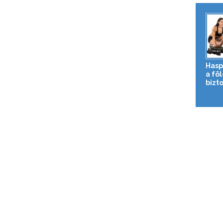
Hasp
a fö
bizto