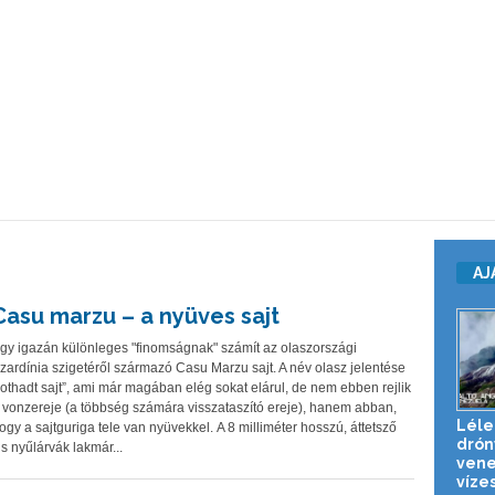
AJ
Casu marzu – a nyüves sajt
gy igazán különleges "finomságnak" számít az olaszországi
zardínia szigetéről származó Casu Marzu sajt. A név olasz jelentése
rothadt sajt”, ami már magában elég sokat elárul, de nem ebben rejlik
 vonzereje (a többség számára visszataszító ereje), hanem abban,
Léle
ogy a sajtguriga tele van nyüvekkel. A 8 milliméter hosszú, áttetsző
drón
is nyűlárvák lakmár...
vene
víze