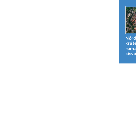
Nörd
krát
roma
kisv