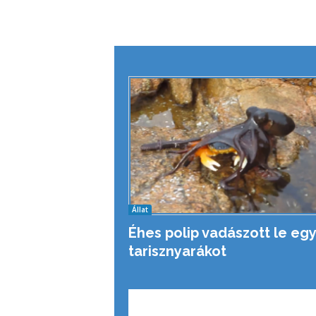
Állat
Éhes polip vadászott le egy
tarisznyarákot