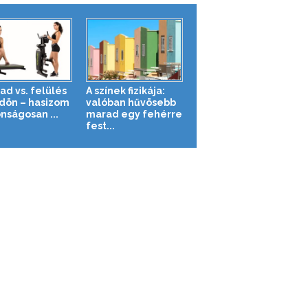
ad vs. felülés
A színek fizikája:
ldön – hasizom
valóban hűvösebb
nságosan ...
marad egy fehérre
fest...