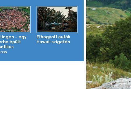
lingen – egy
Elhagyott autók
erbe épült
Hawaii szigetén
ntikus
áros