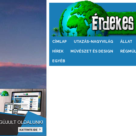
Érdekes
CÍMLAP
UTAZÁS-NAGYVILÁG
ÁLLAT
Világ
HÍREK
MŰVÉSZET ÉS DESIGN
RÉGMÚ
EGYÉB