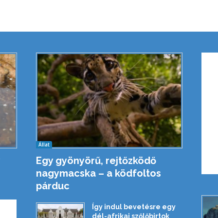
Állat
Egy gyönyörű, rejtőzködő
nagymacska – a ködfoltos
párduc
Így indul bevetésre egy
dél-afrikai szőlőbirtok