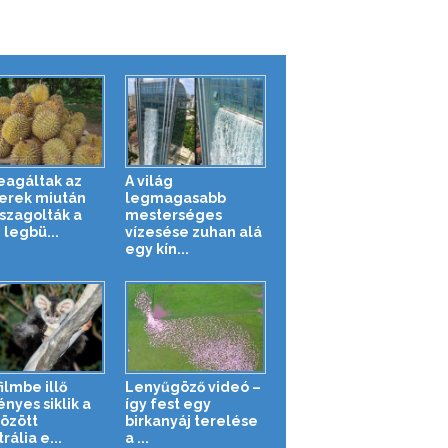
reagáltak az
A világ
rek miután
legmagasabb
zagolták a
mesterséges
 legbü...
vízesése zuhan alá
egy kín...
ilmbe illő
Lenyűgöző videó –
nyes siklik a
így fest egy
között
birkanyáj terelése
rália e...
a ...