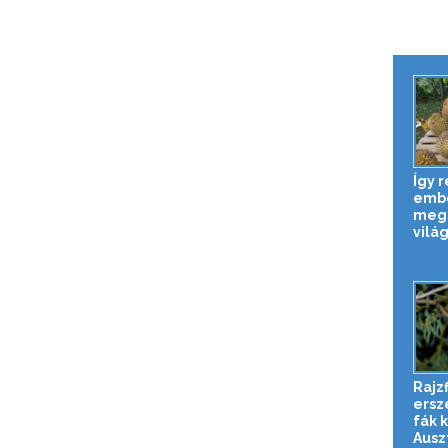
Így 
embe
megs
világ
Rajzf
erszé
fák 
Auszt