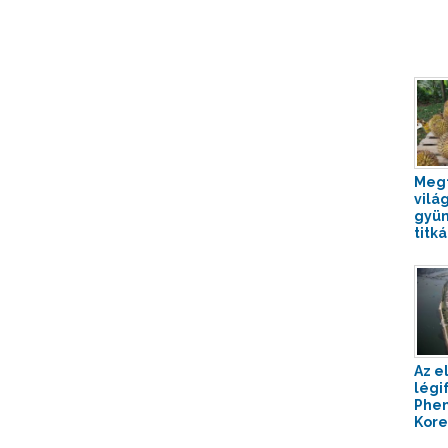
Megf
vilá
gyü
titká
Az e
légi
Phen
Korea