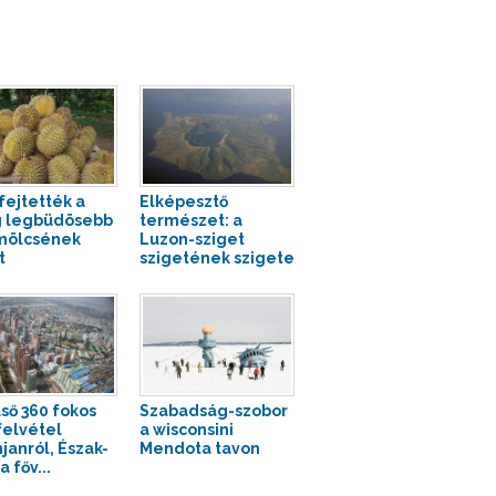
ejtették a
Elképesztő
g legbüdösebb
természet: a
mölcsének
Luzon-sziget
t
szigetének szigete
lső 360 fokos
Szabadság-szobor
felvétel
a wisconsini
janról, Észak-
Mendota tavon
 főv...