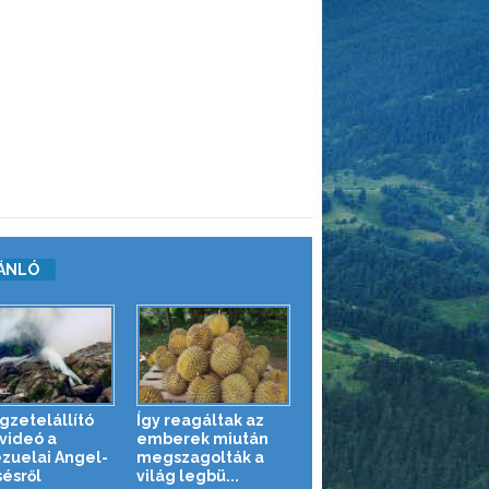
ÁNLÓ
gzetelállító
Így reagáltak az
videó a
emberek miután
zuelai Angel-
megszagolták a
sésről
világ legbü...