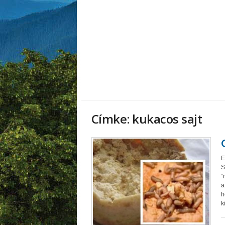
Címke: kukacos sajt
E
S
“
a
h
k