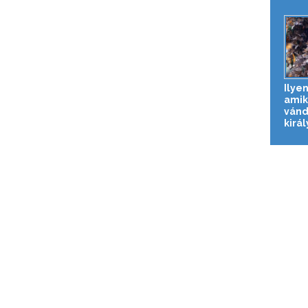
Ilye
amik
vánd
királ