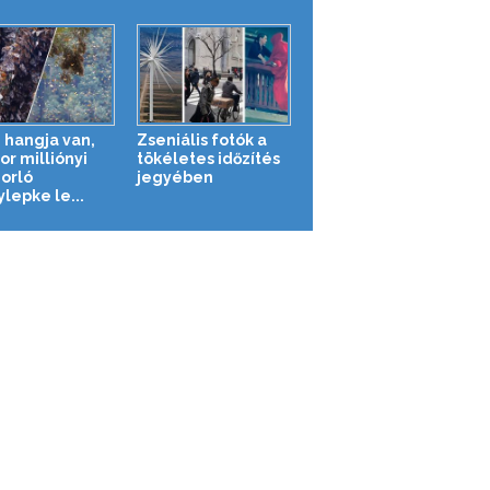
n hangja van,
Zseniális fotók a
or milliónyi
tökéletes időzítés
orló
jegyében
ylepke le...