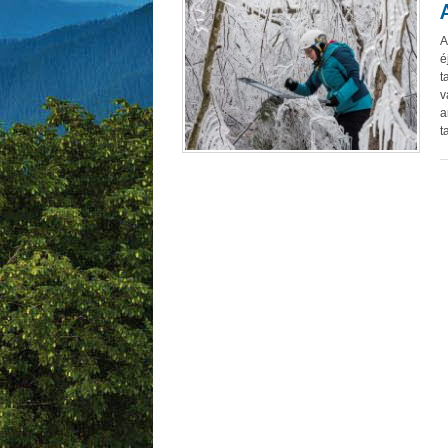
A
é
t
v
a
t