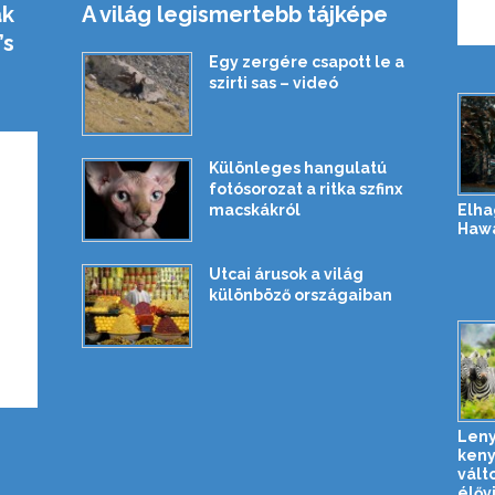
ak
A világ legismertebb tájképe
’s
Egy zergére csapott le a
szirti sas – videó
Különleges hangulatú
fotósorozat a ritka szfinx
Elha
macskákról
Hawa
Utcai árusok a világ
különböző országaiban
Leny
keny
vált
élőv