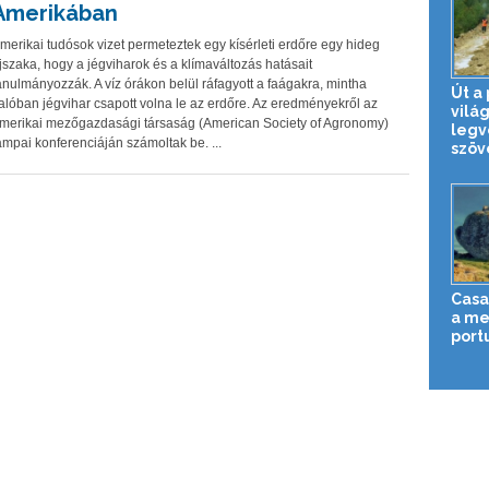
Amerikában
merikai tudósok vizet permeteztek egy kísérleti erdőre egy hideg
jszaka, hogy a jégviharok és a klímaváltozás hatásait
anulmányozzák. A víz órákon belül ráfagyott a faágakra, mintha
Út a
alóban jégvihar csapott volna le az erdőre. Az eredményekről az
vilá
merikai mezőgazdasági társaság (American Society of Agronomy)
legv
ampai konferenciáján számoltak be. ...
szöve
Casa
a me
port