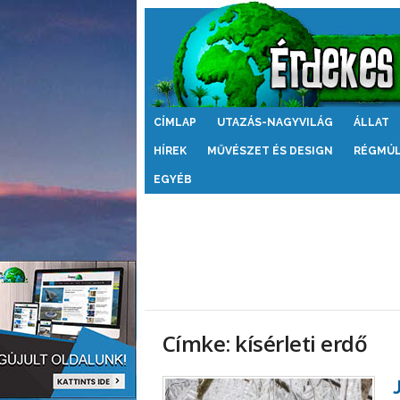
Érdekes
CÍMLAP
UTAZÁS-NAGYVILÁG
ÁLLAT
Világ
HÍREK
MŰVÉSZET ÉS DESIGN
RÉGMÚ
EGYÉB
Címke: kísérleti erdő