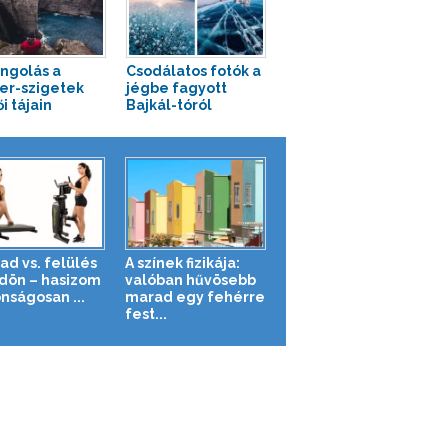
ngolás a
Csodálatos fotók a
er-szigetek
jégbe fagyott
i tájain
Bajkál-tóról
ad vs. felülés
A színek fizikája:
ldön – hasizom
valóban hűvösebb
nságosan ...
marad egy fehérre
fest...