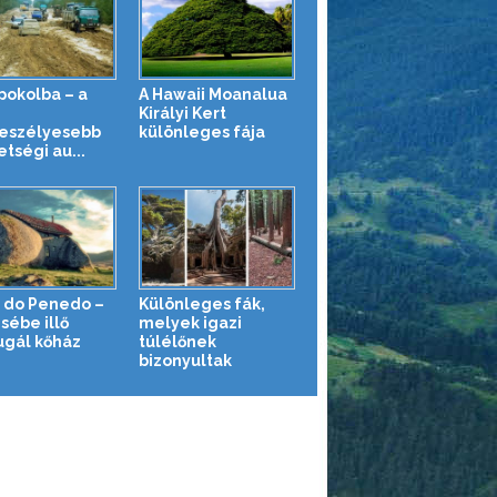
 pokolba – a
A Hawaii Moanalua
g
Királyi Kert
eszélyesebb
különleges fája
tségi au...
 do Penedo –
Különleges fák,
sébe illő
melyek igazi
ugál kőház
túlélőnek
bizonyultak