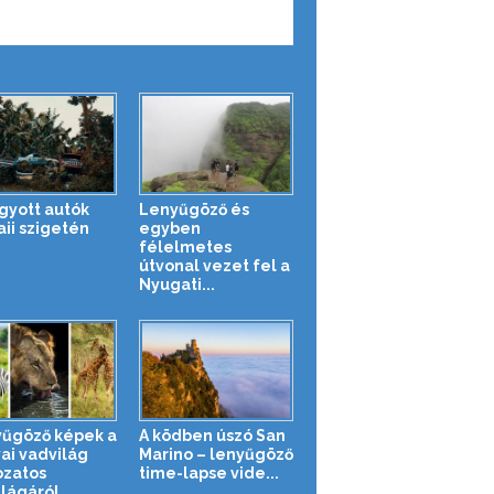
gyott autók
Lenyűgöző és
ii szigetén
egyben
félelmetes
útvonal vezet fel a
Nyugati...
űgöző képek a
A ködben úszó San
ai vadvilág
Marino – lenyűgöző
ozatos
time-lapse vide...
ilágáról