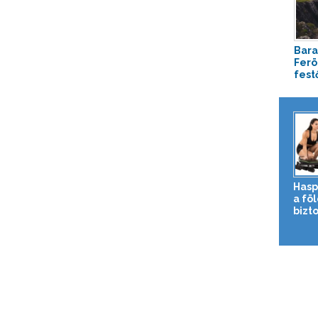
Bara
Ferö
festő
Hasp
a fö
bizto