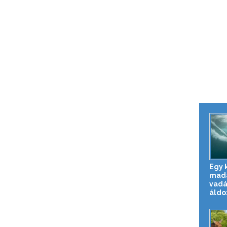
Egy 
madár
vadá
áldo