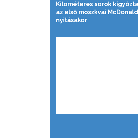
Kilométeres sorok kígyózt
az első moszkvai McDonald
nyitásakor