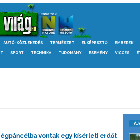
AUTÓ-KÖZLEKEDÉS
TERMÉSZET
ELKÉPESZTŐ
EMBEREK
LT
SPORT
TECHNIKA
TUDOMÁNY
ESEMÉNY
VICCES
É
AJ
Jégpáncélba vontak egy kísérleti erdőt