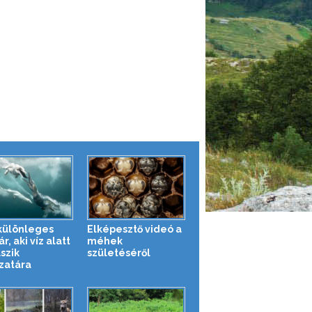
különleges
Elképesztő videó a
, aki víz alatt
méhek
szik
születéséről
zatára