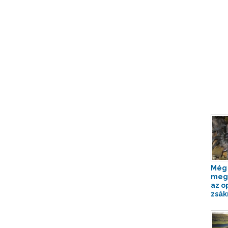
Még 
meg
az o
zsák