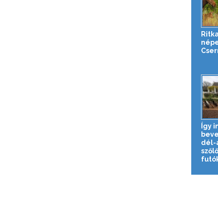
Ritka
népe
Cser
Így i
beve
dél-a
szől
futók