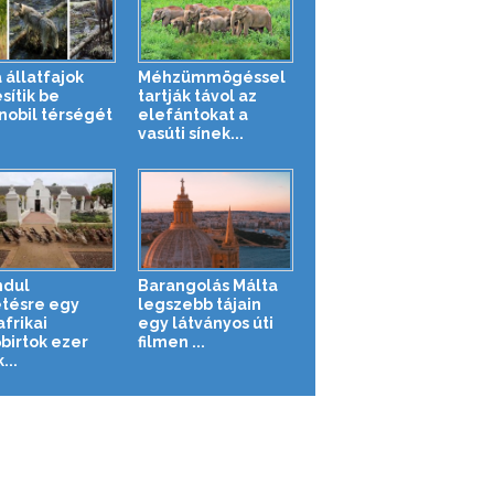
 állatfajok
Méhzümmögéssel
sítik be
tartják távol az
nobil térségét
elefántokat a
vasúti sínek...
ndul
Barangolás Málta
tésre egy
legszebb tájain
frikai
egy látványos úti
őbirtok ezer
filmen ...
...