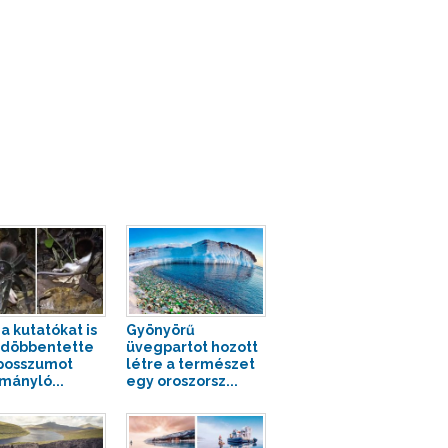
a kutatókat is
Gyönyörű
döbbentette
üvegpartot hozott
posszumot
létre a természet
mányló...
egy oroszorsz...