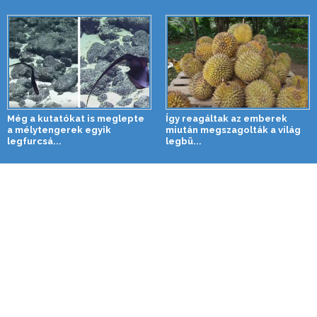
Még a kutatókat is meglepte
Így reagáltak az emberek
a mélytengerek egyik
miután megszagolták a világ
legfurcsá...
legbü...