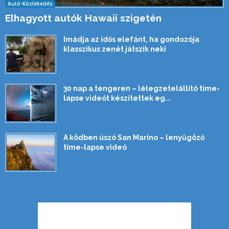
Autó-Közlekedés
Elhagyott autók Hawaii szigetén
Imádja az idős elefánt, ha gondozója
klasszikus zenét játszik neki
30 nap a tengeren – lélegzetelállító time-
lapse videót készítettek eg...
A ködben úszó San Marino – lenyűgöző
time-lapse videó