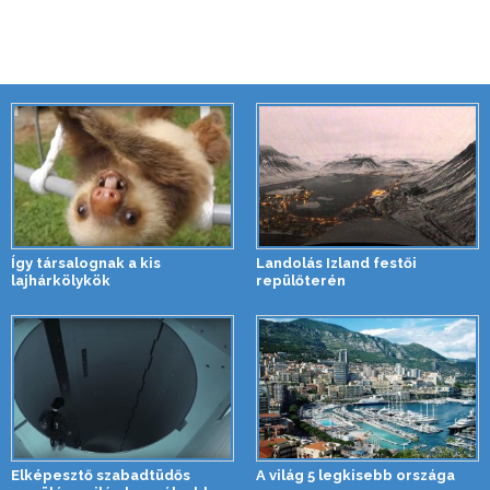
Így társalognak a kis
Landolás Izland festői
lajhárkölykök
repülőterén
Elképesztő szabadtüdős
A világ 5 legkisebb országa