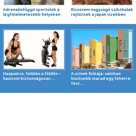
Adrenalinfüggő sportolók a
Rizsszem nagyságú csikóhalak
legfélelmetesebb helyeken
rejtőznek a japán vizekben
Haspad vs. felülés a földön –
A színek fizikája: valóban
hasizom biztonságosan ...
hűvösebb marad egy fehérre
fest...