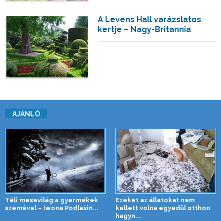
A Levens Hall varázslatos
kertje – Nagy-Britannia
AJÁNLÓ
Téli mesevilág a gyermekek
Ezeket az állatokat nem
szemével – Iwona Podlasiń...
kellett volna egyedül otthon
hagyn...