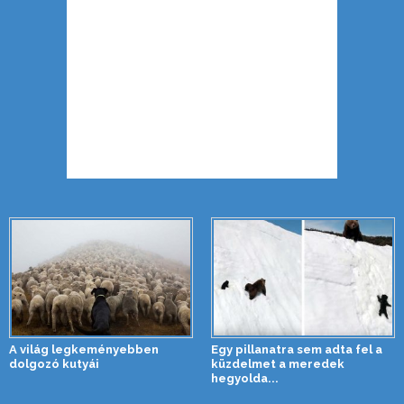
A világ legkeményebben
Egy pillanatra sem adta fel a
dolgozó kutyái
küzdelmet a meredek
hegyolda...