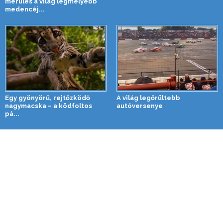
merülés a világ legmélyebb
medencéj...
Egy gyönyörű, rejtőzködő
A világ legőrültebb
nagymacska – a ködfoltos
autóversenye
pá...