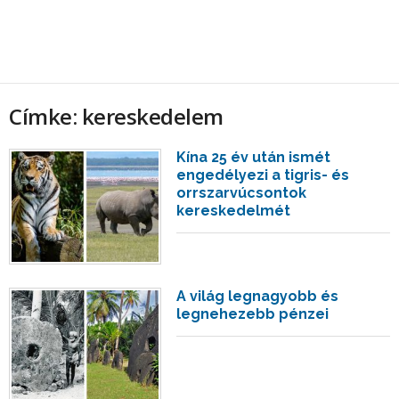
Címke: kereskedelem
Kína 25 év után ismét
engedélyezi a tigris- és
orrszarvúcsontok
kereskedelmét
A világ legnagyobb és
legnehezebb pénzei