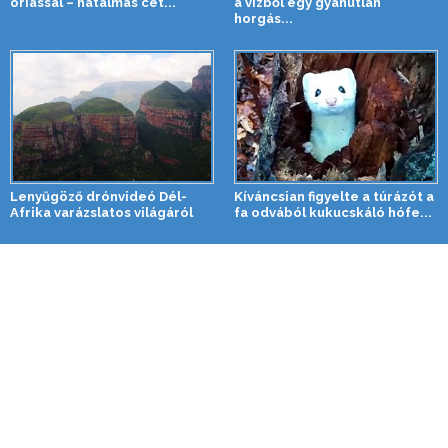
óriással – hatalmas cet...
a vízből egy gyanútlan
horgás...
Lenyűgöző drónvideó Dél-
Kíváncsian figyelte a túrázót a
Afrika varázslatos világáról
fa odvából kukucskáló hófe...