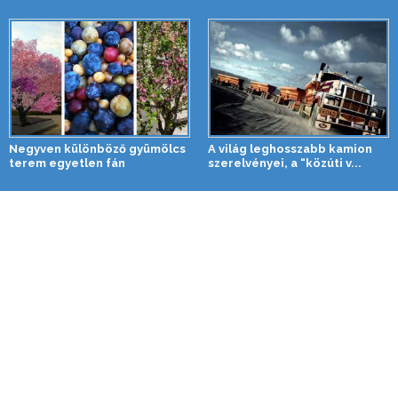
Negyven különböző gyümölcs
A világ leghosszabb kamion
terem egyetlen fán
szerelvényei, a “közúti v...