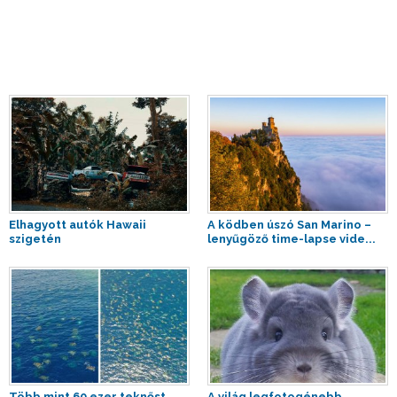
Elhagyott autók Hawaii
A ködben úszó San Marino –
szigetén
lenyűgöző time-lapse vide...
Több mint 60 ezer teknőst
A világ legfotogénebb