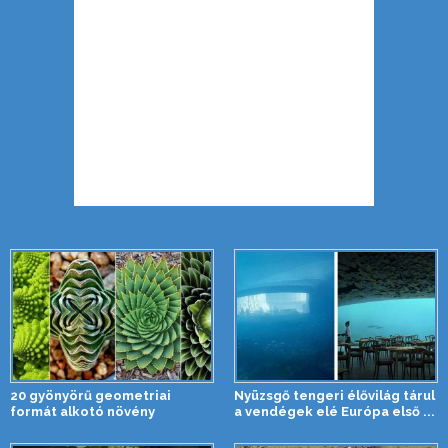
20 gyönyörű geometriai
Nyüzsgő tengeri élővilág tárul
formát alkotó növény
a vendégek elé Európa első ...