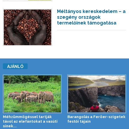
Méltányos kereskedelem – a
szegény országok
termelőinek támogatása
AJÁNLÓ
Méhzümmögéssel tartják
Barangolás a Feröer-szigetek
távol az elefántokat a vasúti
festői tájain
sínek...