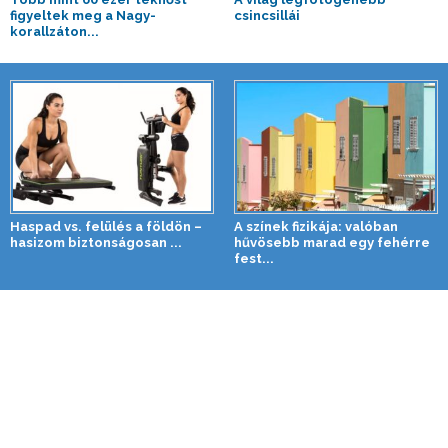
figyeltek meg a Nagy-
csincsillái
korallzáton...
Haspad vs. felülés a földön –
A színek fizikája: valóban
hasizom biztonságosan ...
hűvösebb marad egy fehérre
fest...