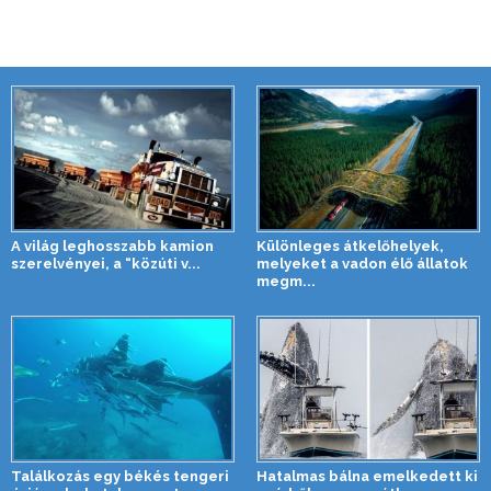
A világ leghosszabb kamion
Különleges átkelőhelyek,
szerelvényei, a “közúti v...
melyeket a vadon élő állatok
megm...
Találkozás egy békés tengeri
Hatalmas bálna emelkedett ki