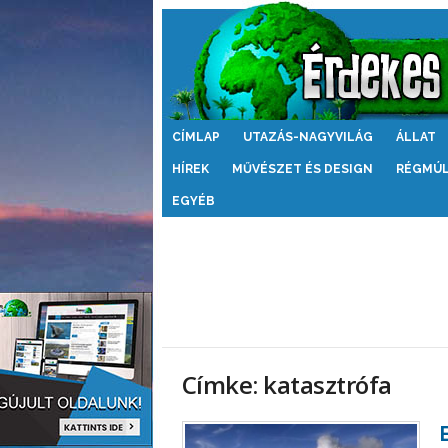
Érdekes
CÍMLAP
UTAZÁS-NAGYVILÁG
ÁLLAT
Világ
HÍREK
MŰVÉSZET ÉS DESIGN
RÉGMÚ
EGYÉB
Címke: katasztrófa