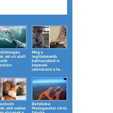
különleges
Még a
, aki víz alatt
legtüskésebb
szik
kaktuszokból is
zatára
képesek
lakmározni a te...
aszkodó
Betsiboka:
ok, akik sokkal
Madagaszkár vörös
an alszanak a
folyója