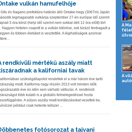
Ontake vulkán hamufelhője
 Gifu és Nagano prefektúra határán álló Ontake-hegy (3067m) Japán
ásodik legmagasabb vulkánja szeptember 27-én európai idő szerint
ajnali 5 óra körül (helyi idő szerint nem sokkal déli 12 óra előtt) tört
A Ma
i. Nagyon hirtelen csapott le a vulkán kitörése, sok túrázó fentragadt a
féle
egyen és többen életüket is vesztették. A légihatóságok azonnal
útvo
ltere...
A rendkívüli mértékű aszály miatt
kiszáradnak a kaliforniai tavak
A vi
aliforniában szükségállapotot rendeltek el a már három éve tartó
autó
zárazság miatt. Kalifornia nagy részén 2013 volt minden idők
egszárazabb éve és idén sem várható változás. A rendkívüli
zárazságot több kutató is a globális felmelegedéssel hozta
sszefüggésbe. A súlyos aszály miatt korlátozásokat vezettek be,
vóvízzel például csak hetente kétszer ...
Döbbenetes fotósorozat a tajvani