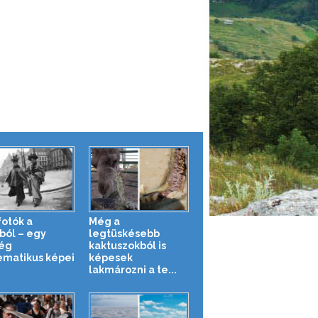
fotók a
Még a
ból – egy
legtüskésebb
ég
kaktuszokból is
matikus képei
képesek
lakmározni a te...