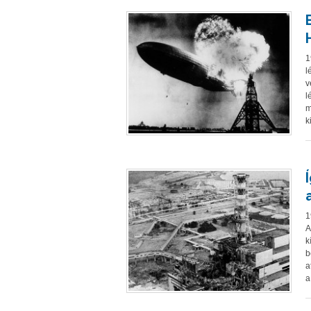
1
l
v
l
m
k
1
A
k
b
a
a