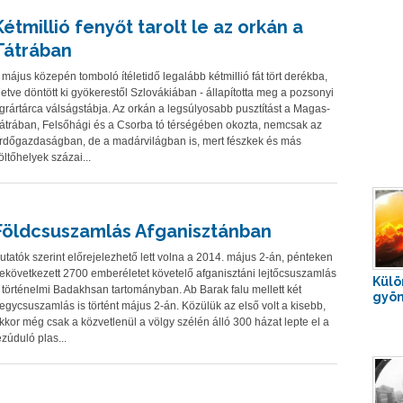
Kétmillió fenyőt tarolt le az orkán a
Tátrában
 május közepén tomboló ítéletidő legalább kétmillió fát tört derékba,
lletve döntött ki gyökerestől Szlovákiában - állapította meg a pozsonyi
grártárca válságstábja. Az orkán a legsúlyosabb pusztítást a Magas-
átrában, Felsőhági és a Csorba tó térségében okozta, nemcsak az
rdőgazdaságban, de a madárvilágban is, mert fészkek és más
öltőhelyek százai...
Földcsuszamlás Afganisztánban
utatók szerint előrejelezhető lett volna a 2014. május 2-án, pénteken
ekövetkezett 2700 emberéletet követelő afganisztáni lejtőcsuszamlás
Külö
 történelmi Badakhsan tartományban. Ab Barak falu mellett két
gyön
egycsuszamlás is történt május 2-án. Közülük az első volt a kisebb,
kkor még csak a közvetlenül a völgy szélén álló 300 házat lepte el a
ezúduló plas...