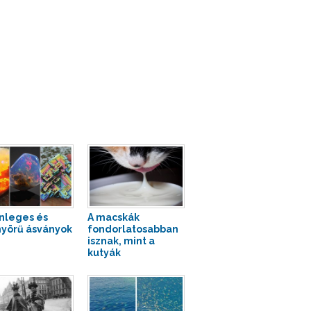
nleges és
A macskák
yörű ásványok
fondorlatosabban
isznak, mint a
kutyák