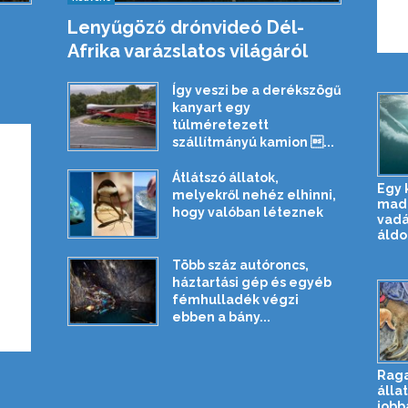
Lenyűgöző drónvideó Dél-
Afrika varázslatos világáról
Így veszi be a derékszögű
kanyart egy
túlméretezett
szállítmányú kamion ...
Átlátszó állatok,
Egy 
melyekről nehéz elhinni,
madár
hogy valóban léteznek
vadá
áldo
Több száz autóroncs,
háztartási gép és egyéb
fémhulladék végzi
ebben a bány...
Rag
állat
jobb