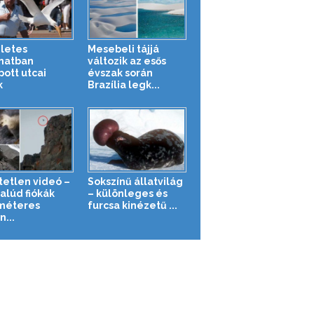
letes
Mesebeli tájjá
anatban
változik az esős
pott utcai
évszak során
k
Brazília legk...
tetlen videó –
Sokszínű állatvilág
alúd fiókák
– különleges és
méteres
furcsa kinézetű ...
...