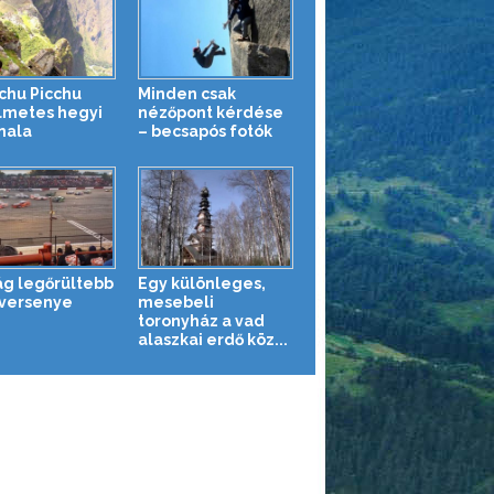
chu Picchu
Minden csak
lmetes hegyi
nézőpont kérdése
nala
– becsapós fotók
lág legőrültebb
Egy különleges,
versenye
mesebeli
toronyház a vad
alaszkai erdő köz...