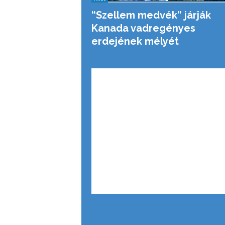
“Szellem medvék” járják
Kanada vadregényes
erdejének mélyét