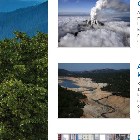
A
m
h
k
h
e
K
s
l
s
ö
i