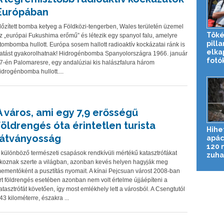
Európában
dőzített bomba ketyeg a Földközi-tengerben, Wales területén üzemel
Töké
z „európai Fukushima erőmű” és létezik egy spanyol falu, amelyre
pill
tombomba hullott. Európa sosem hallott radioaktív kockázatai ránk is
elka
atást gyakorolhatnak! Hidrogénbomba Spanyolországra 1966. január
fotó
7-én Palomaresre, egy andalúziai kis halászfalura három
idrogénbomba hullott....
A város, ami egy 7,9 erősségű
földrengés óta érintetlen turista
Hihe
látványosság
apác
120 
 különböző természeti csapások rendkívüli mértékű katasztrófákat
zuhan
koznak szerte a világban, azonban kevés helyen hagyják meg
ementóként a pusztítás nyomait. A kínai Pejcsuan várost 2008-ban
rt földrengés esetében azonban nem volt értelme újjáépíteni a
atasztrófát követően, így most emlékhely lett a városból. A Csengtutól
43 kilométerre, északra ...