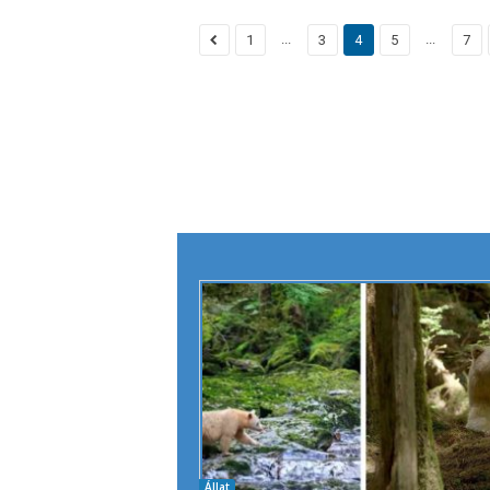
...
...
1
3
4
5
7
Állat