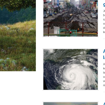
J
b
s
v
d
k
A
k
l
v
v
r