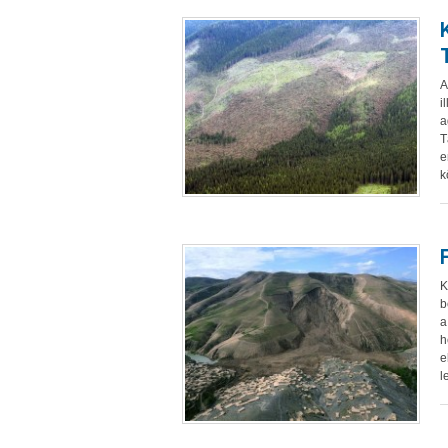
A
i
a
T
e
k
K
b
a
h
e
l