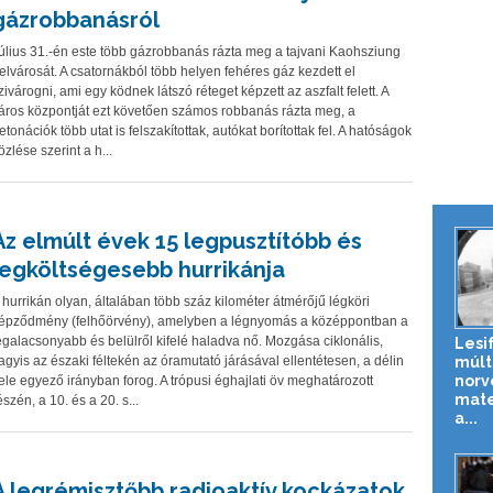
gázrobbanásról
úlius 31.-én este több gázrobbanás rázta meg a tajvani Kaohsziung
elvárosát. A csatornákból több helyen fehéres gáz kezdett el
zivárogni, ami egy ködnek látszó réteget képzett az aszfalt felett. A
áros központját ezt követően számos robbanás rázta meg, a
etonációk több utat is felszakítottak, autókat borítottak fel. A hatóságok
özlése szerint a h...
Az elmúlt évek 15 legpusztítóbb és
legköltségesebb hurrikánja
 hurrikán olyan, általában több száz kilométer átmérőjű légköri
épződmény (felhőörvény), amelyben a légnyomás a középpontban a
egalacsonyabb és belülről kifelé haladva nő. Mozgása ciklonális,
Lesi
múlt
agyis az északi féltekén az óramutató járásával ellentétesen, a délin
norv
ele egyező irányban forog. A trópusi éghajlati öv meghatározott
mate
észén, a 10. és a 20. s...
a...
A legrémisztőbb radioaktív kockázatok