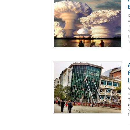
I
a
a
h
1
h
A
o
m
é
k
1