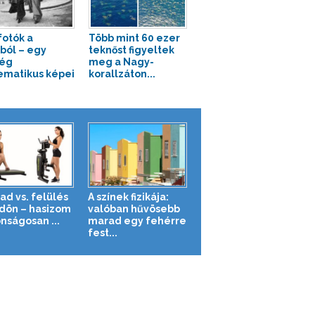
fotók a
Több mint 60 ezer
ból – egy
teknőst figyeltek
vég
meg a Nagy-
matikus képei
korallzáton...
ad vs. felülés
A színek fizikája:
ldön – hasizom
valóban hűvösebb
nságosan ...
marad egy fehérre
fest...