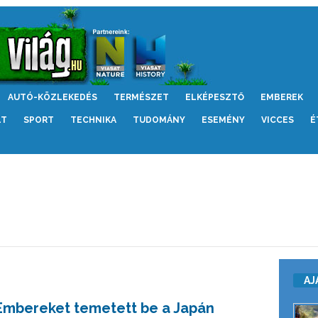
AUTÓ-KÖZLEKEDÉS
TERMÉSZET
ELKÉPESZTŐ
EMBEREK
LT
SPORT
TECHNIKA
TUDOMÁNY
ESEMÉNY
VICCES
É
AJ
Embereket temetett be a Japán