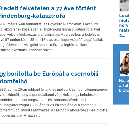
Eredeti felvételen a 77 éve történt
Hindenburg-katasztrófa
Lesi
múlt
937. május 6-án robbant fel az Egyesült Államokban, Lakehurst
nor
égikikötőjének közelében a Hindenburg léghajó, katasztrófájával
mate
éget vetve a léghajózás aranykorának. A balesetben a fedélzeten
a...
évő 97 ember közül 35-en (13 utas és a legénység 22 tagja) haltak
eg. A hivatalos vizsgálat szerint a tüzet a légkör statikus
isülése okozhatta, azonban sokan ...
Így borította be Európát a csernobili
atomfelhő
Hasp
a fö
986. április 26-án robbant fel a Kijev melletti Csernobil atomerőműve.
bizto
zóta kiderült, hogy átgondolatlanul végeztek el egy terheléses
ísérletet, a reaktor megszaladt, és robbanás következett
e. Magyarországot 1986. április 29-én este érte el a csernobili
tomerőműből indult szennyezés. A csernobili atomerőmű 4-es blokkja
 robbanás után A hatósá...