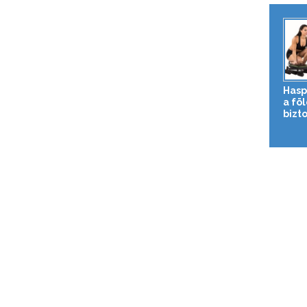
Hasp
a fö
bizto