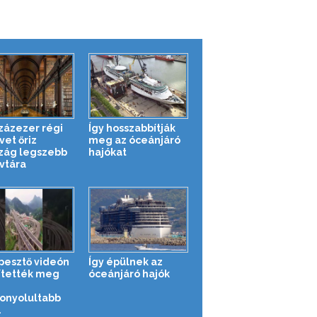
zázezer régi
Így hosszabbítják
vet őriz
meg az óceánjáró
szág legszebb
hajókat
vtára
pesztő videón
Így épülnek az
ítették meg
óceánjáró hajók
onyolultabb
.