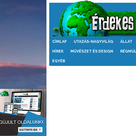
Érdekes
CÍMLAP
UTAZÁS-NAGYVILÁG
ÁLLAT
Világ
HÍREK
MŰVÉSZET ÉS DESIGN
RÉGMÚ
EGYÉB