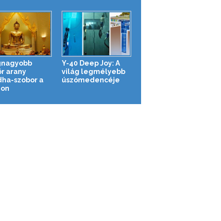
gnagyobb
Y-40 Deep Joy: A
r arany
világ legmélyebb
ha-szobor a
úszómedencéje
gon