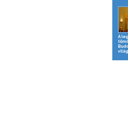
A le
tömö
Budd
vilá