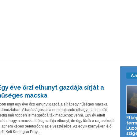
a
AJ
Egy éve őrzi elhunyt gazdája sírját a
hűséges macska
öbb mint egy éve őrzi elhunyt gazdája sírját egy hűséges macska
ndonéziában. A barátságos cica nem hajlandó elhagyni a temetőt,
edig már többen is megpróbálták magukhoz venni. Egy év eltelt
Elké
zóta, hogy a macska idős gazdája elhunyt, de úgy tűnik a ragaszkodó
term
llat nem képes beletörődni az elvesztésébe. Az egyik környéken élő
Luzo
érfi, Keli Keningau Pray...
szig