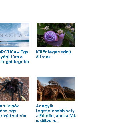
RCTICA – Egy
Különleges színű
yörű túra a
állatok
g leghidegebb
ntula pók
Az egyik
ése egy
legszelesebb hely
kívüli videón
a Földön, ahol a fák
is dőlve n...