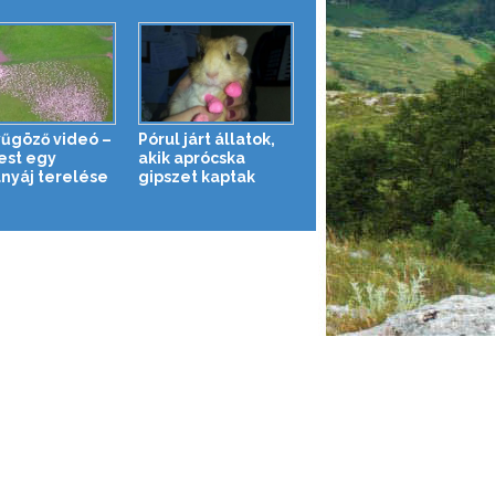
űgöző videó –
Pórul járt állatok,
fest egy
akik aprócska
anyáj terelése
gipszet kaptak