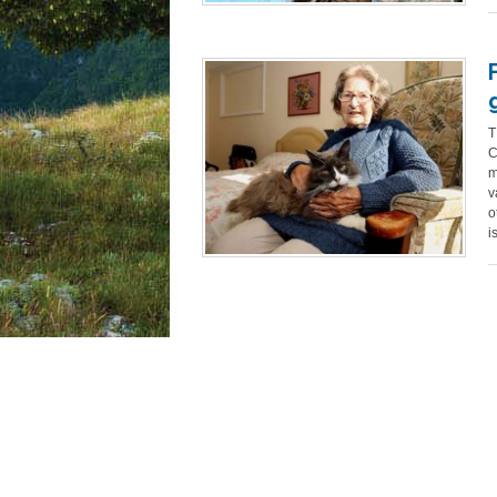
T
C
m
v
o
i