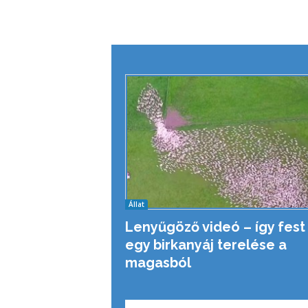
Állat
Lenyűgöző videó – így fest
egy birkanyáj terelése a
magasból