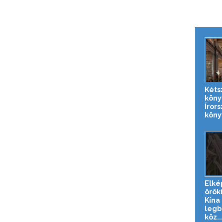
Kéts
köny
Íror
köny
Elké
örök
Kína
legb
köz..