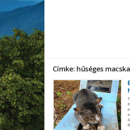
Címke: hűséges macsk
T
I
p
a
á
f