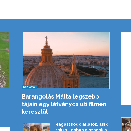
Kedvenc
Barangolás Málta legszebb
tájain egy látványos úti filmen
keresztül
Ragaszkodó állatok, akik
sokkal jobban alszanak a