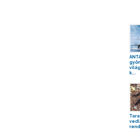
ANTA
gyön
vilá
k...
Tara
vedl
rend