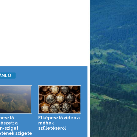
ÁNLÓ
pesztő
Elképesztő videó a
észet: a
méhek
n-sziget
születéséről
etének szigete