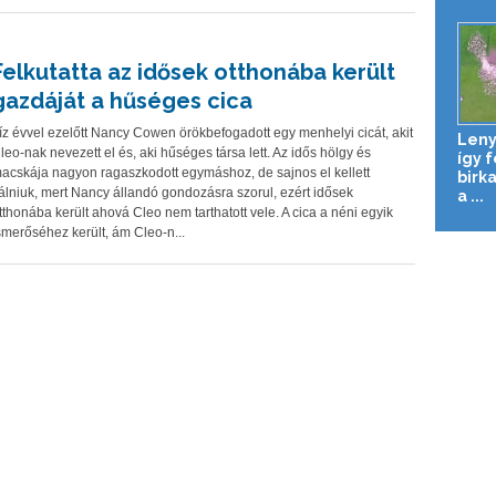
Felkutatta az idősek otthonába került
gazdáját a hűséges cica
íz évvel ezelőtt Nancy Cowen örökbefogadott egy menhelyi cicát, akit
Leny
leo-nak nevezett el és, aki hűséges társa lett. Az idős hölgy és
így 
acskája nagyon ragaszkodott egymáshoz, de sajnos el kellett
birk
álniuk, mert Nancy állandó gondozásra szorul, ezért idősek
a ...
tthonába került ahová Cleo nem tarthatott vele. A cica a néni egyik
smerőséhez került, ám Cleo-n...