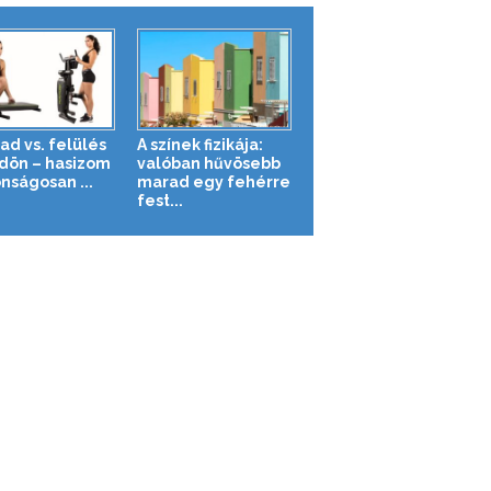
ad vs. felülés
A színek fizikája:
ldön – hasizom
valóban hűvösebb
nságosan ...
marad egy fehérre
fest...