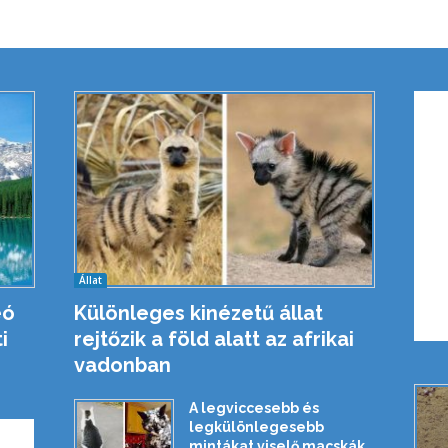
Állat
eó
Különleges kinézetű állat
i
rejtőzik a föld alatt az afrikai
vadonban
A legviccesebb és
legkülönlegesebb
mintákat viselő macskák