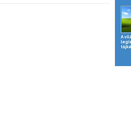
A vil
legi
tájk