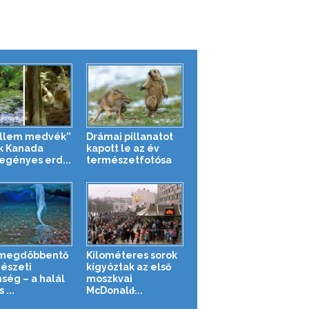
llem medvék”
Drámai pillanatot
ák Kanada
kapott le az év
egényes erd...
természetfotósa
 megdöbbentő
Kilométeres sorok
észeti
kígyóztak az első
nség – a halál
moszkvai
 ...
McDonald̵...