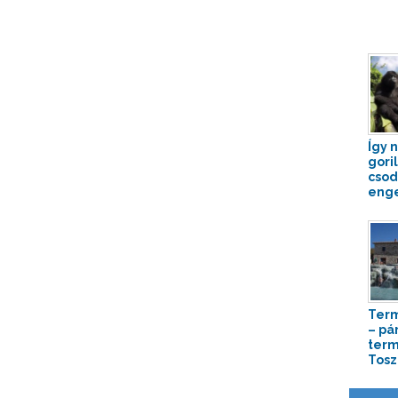
Így 
gori
csod
enge
Term
– pá
term
Tos