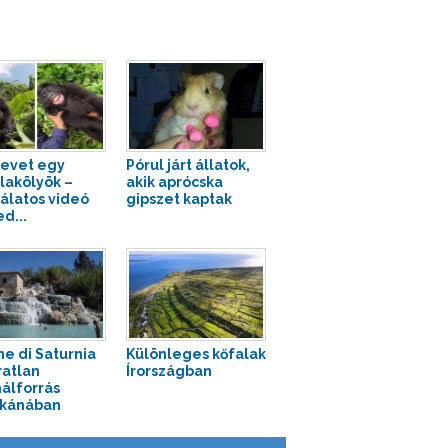
nevet egy
Pórul járt állatok,
llakölyök –
akik aprócska
álatos videó
gipszet kaptak
d...
e di Saturnia
Különleges kőfalak
ratlan
Írországban
álforrás
zkánában