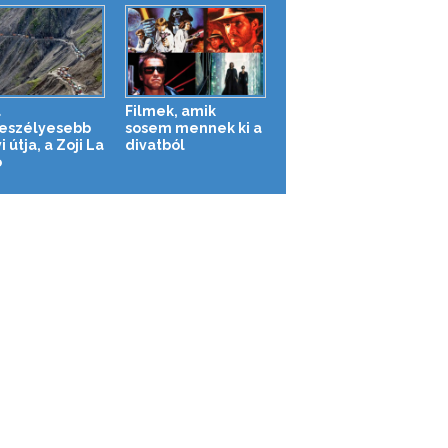
a
Filmek, amik
eszélyesebb
sosem mennek ki a
 útja, a Zoji La
divatból
ó