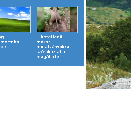
ág
Hihetetlenül
smertebb
mókás
épe
mutatványokkal
szórakoztatja
magát a le...