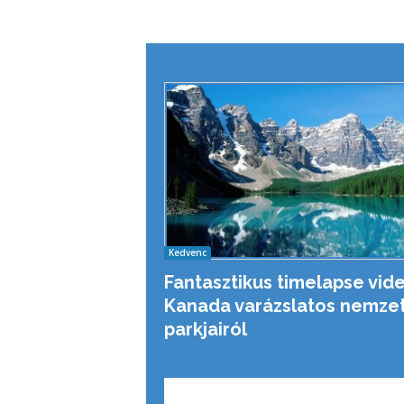
Kedvenc
Fantasztikus timelapse vid
Kanada varázslatos nemzet
parkjairól