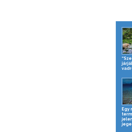
“Sze
járj
vadr
Egy
term
jele
jeges