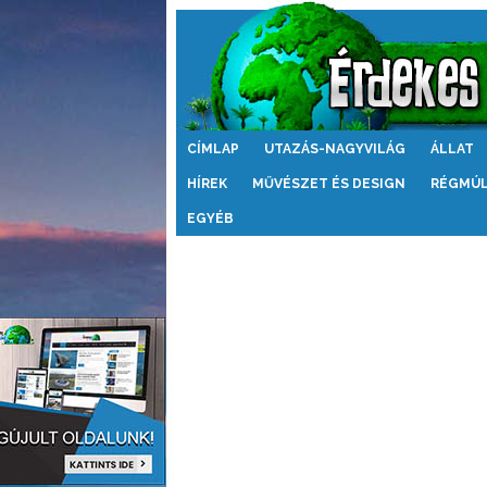
Érdekes
CÍMLAP
UTAZÁS-NAGYVILÁG
ÁLLAT
Világ
HÍREK
MŰVÉSZET ÉS DESIGN
RÉGMÚ
EGYÉB