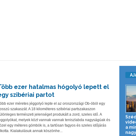
AJ
Több ezer hatalmas hógolyó lepett el
egy szibériai partot
öbb ezer méretes jéggolyó lepte el az oroszországi Ob-öböl egy
osszú szakaszát. A 18 kilométeres szibériai partszakaszon
ülönleges természeti jelenséget produkált a zord, szeles idő. A
Széd
éggolyókat, melyek közt vannak vannak teniszlabda nagyságúak és
vide
özel egy méteres gömbök is, a tartósan fagyos és szeles időjárás
a mi
lkotta. Kialakulásuk annak köszönhe...
nagy.