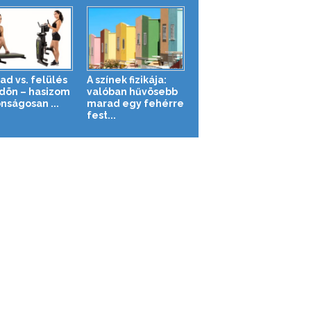
ad vs. felülés
A színek fizikája:
ldön – hasizom
valóban hűvösebb
nságosan ...
marad egy fehérre
fest...