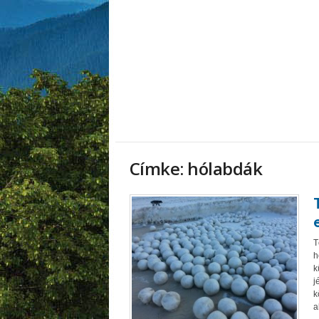
Címke: hólabdák
T
h
k
j
k
a