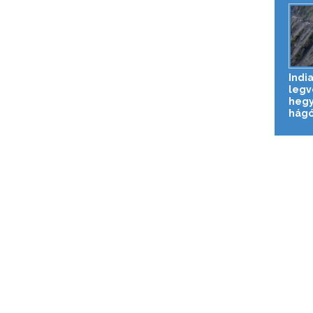
Indi
legv
hegyi
hág