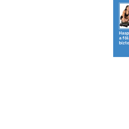
Hasp
a fö
bizto