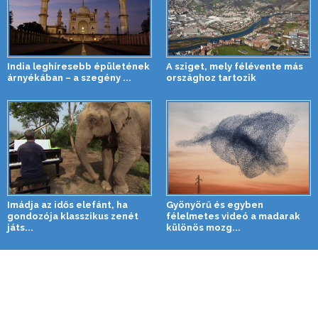
India leghíresebb épületének
A sziget, mely félévente más
árnyékában – a szegény ...
országhoz tartozik
Imádja az idős elefánt, ha
Gyönyörű és egyben
gondozója klasszikus zenét
félelmetes videó a madarak
játs...
különös mozg...