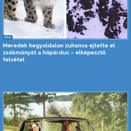
Állat
Meredek hegyoldalon zuhanva ejtette el
zsákmányát a hópárduc – elképesztő
felvétel