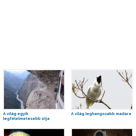
A világ egyik
A világ leghangosabb madara
legfélelmetesebb útja