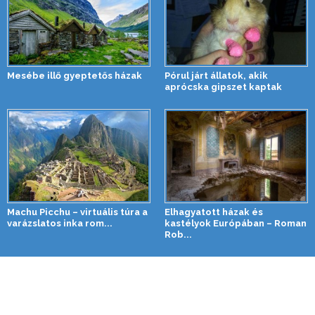
Mesébe illő gyeptetős házak
Pórul járt állatok, akik
aprócska gipszet kaptak
Machu Picchu – virtuális túra a
Elhagyatott házak és
varázslatos inka rom...
kastélyok Európában – Roman
Rob...