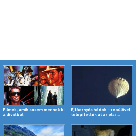
Filmek, amik sosem mennek ki
Ejtőernyős hódok – repülővel
a divatból
telepítették át az elsz...