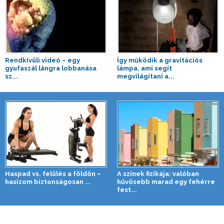
Rendkívüli videó – egy
Így működik a gravitációs
gyufaszál lángra lobbanása
lámpa, ami segít
sz...
megvilágítani a...
Haspad vs. felülés a földön –
A színek fizikája: valóban
hasizom biztonságosan ...
hűvösebb marad egy fehérre
fest...