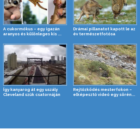
A cukormókus – egy igazán
Drámai pillanatot kapott le az
aranyos és különleges kis ...
év természetfotósa
Így kanyarog át egy uszály
Rejtőzködés mesterfokon –
Cleveland szűk csatornáján
elképesztő videó egy sörén...