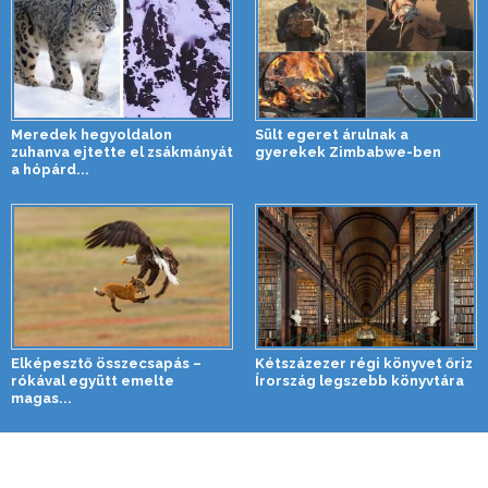
Meredek hegyoldalon
Sült egeret árulnak a
zuhanva ejtette el zsákmányát
gyerekek Zimbabwe-ben
a hópárd...
Elképesztő összecsapás –
Kétszázezer régi könyvet őriz
rókával együtt emelte
Írország legszebb könyvtára
magas...