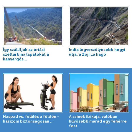
Így szállítják az óriási
India legveszélyesebb hegyi
szélturbina lapátokat a
útja, a Zoji La hágó
kanyargós...
Haspad vs. felülés a földön –
A színek fizikája: valóban
hasizom biztonságosan ...
hűvösebb marad egy fehérre
fest...