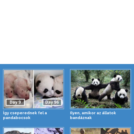
Így cseperednek fel a
Ilyen, amikor az állatok
pandabocsok
bandáznak