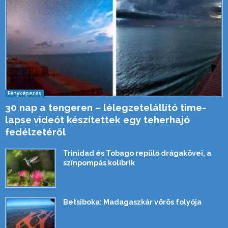
Fényképezés
30 nap a tengeren – lélegzetelállító time-
lapse videót készítettek egy teherhajó
fedélzetéről
Trinidad és Tobago repülő drágakövei, a
színpompás kolibrik
Betsiboka: Madagaszkár vörös folyója