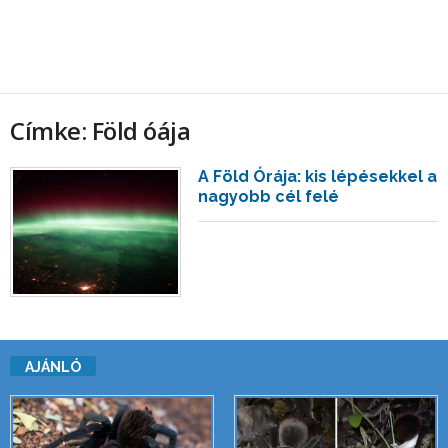
Címke: Föld óája
A Föld Órája: kis lépésekkel a
nagyobb cél felé
AJÁNLÓ