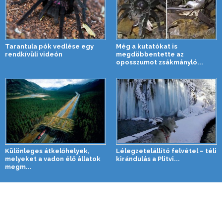
Tarantula pók vedlése egy
Még a kutatókat is
rendkívüli videón
megdöbbentette az
oposszumot zsákmányló...
Különleges átkelőhelyek,
Lélegzetelállító felvétel – téli
melyeket a vadon élő állatok
kirándulás a Plitvi...
megm...