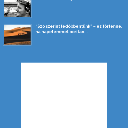
“Szó szerint ledöbbentünk” – ez történne,
ha napelemmel borítan...