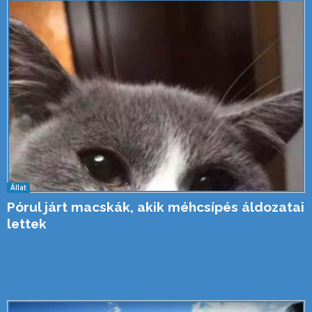
Állat
Pórul járt macskák, akik méhcsípés áldozatai
lettek