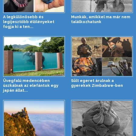
A legkülönösebb és
Munkák, amikkel ma már nem
legijesztőbb élőlényeket
találkozhatunk
fogja ki a ten...
Üvegfalú medencében
Sült egeret árulnak a
úszkálnak az elefántok egy
gyerekek Zimbabwe-ben
japán állat...