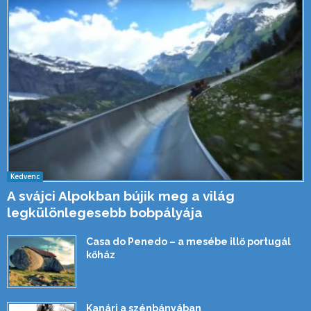
Kedvenc
A svájci Alpokban bújik meg a világ
legkülönlegesebb bobpályája
Casa do Penedo – a mesébe illő portugál
kőház
Kanári a szénbányában