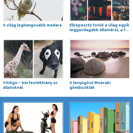
A világ leghangosabb madara
Elképesztő fotók a világ egyik
leggazdagabb államáról, a f...
Vitiligo – bőrfestékhiány az
A lenyűgöző Moeraki
állatoknál
gömbsziklák