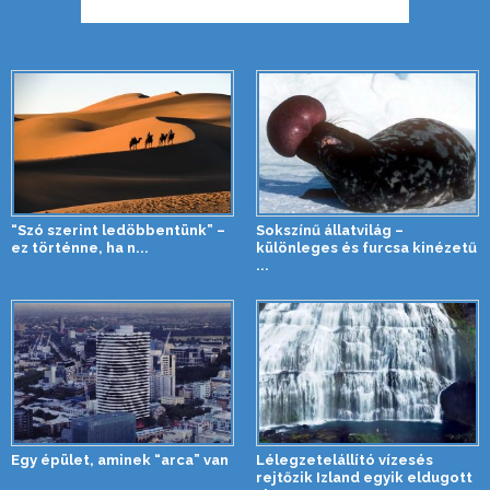
“Szó szerint ledöbbentünk” –
Sokszínű állatvilág –
ez történne, ha n...
különleges és furcsa kinézetű
...
Egy épület, aminek “arca” van
Lélegzetelállító vízesés
rejtőzik Izland egyik eldugott