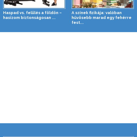
Haspad vs. felülés a földön –
A színek fizikája: valóban
hasizom biztonságosan ...
hűvösebb marad egy fehérre
fest...