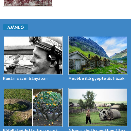
AJÁNLÓ
Kanári a szénbányában
Mesébe illő gyeptetős házak
Kőfallal védett citruskertek
A hegy, ahol halmokban áll az