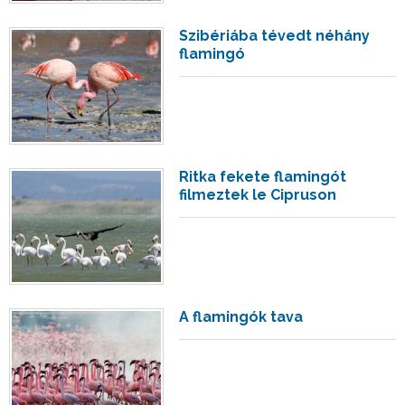
Szibériába tévedt néhány
flamingó
Ritka fekete flamingót
filmeztek le Cipruson
A flamingók tava