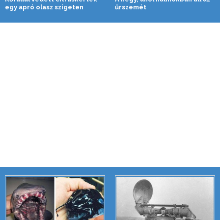
egy apró olasz szigeten
űrszemét