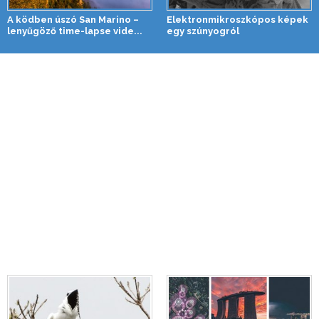
A ködben úszó San Marino –
Elektronmikroszkópos képek
lenyűgöző time-lapse vide...
egy szúnyogról