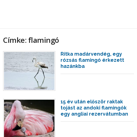
Címke: flamingó
Ritka madárvendég, egy
rózsás flamingó érkezett
hazánkba
15 év után először raktak
tojást az andoki flamingók
egy angliai rezervátumban