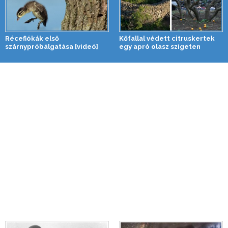
Récefiókák első
Kőfallal védett citruskertek
szárnypróbálgatása [videó]
egy apró olasz szigeten