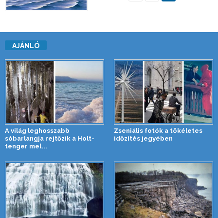
AJÁNLÓ
A világ leghosszabb
Zseniális fotók a tökéletes
sóbarlangja rejtőzik a Holt-
időzítés jegyében
tenger mel...