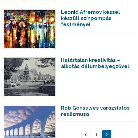
Leonid Afremov késsel
készült színpompás
festményei
Határtalan kreativitás –
alkotás dátumbélyegzővel
Rob Gonsalves varázslatos
realizmusa
1
2