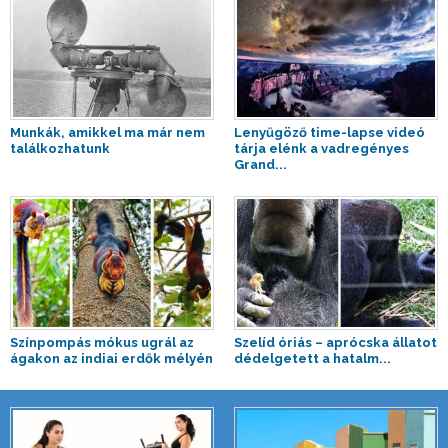
Munkák, amikkel ma már nem
Lenyűgöző time-lapse videó
találkozhatunk
tárja elénk a vadregényes
Grand...
Színpompás mókus ugrál az
Szelíd óriás – aprócska állatot
ágakon az indiai erdők mélyén
dédelgetett a hatalm...