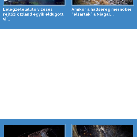
Lélegzetelállító vízesés
Amikor a hadsereg mérnökei
rejtőzik Izland egyik eldugott
“elzárták” a Niagar...
vi...