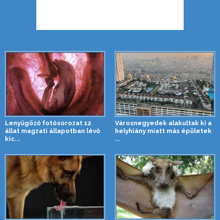
Lenyűgöző fotósorozat 12
Városnegyedek alakultak ki a
állat magzati állapotban lévő
helyhiány miatt más épületek
kic...
...