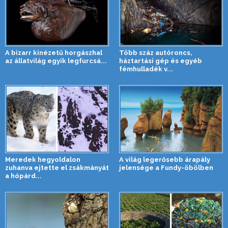
A bizarr kinézetű horgászhal
Több száz autóroncs,
az állatvilág egyik legfurcsá...
háztartási gép és egyéb
fémhulladék v...
Meredek hegyoldalon
A világ legerősebb árapály
zuhanva ejtette el zsákmányát
jelensége a Fundy-öbölben
a hópárd...