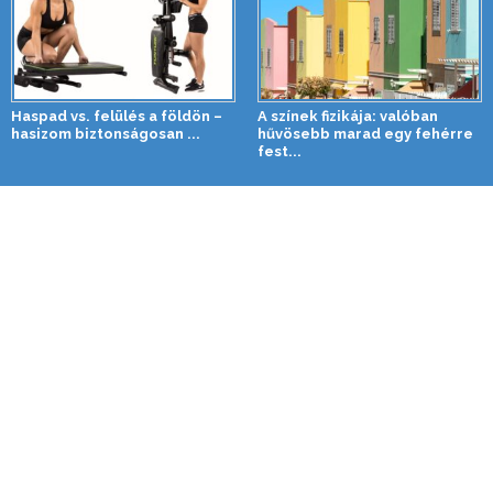
Haspad vs. felülés a földön –
A színek fizikája: valóban
hasizom biztonságosan ...
hűvösebb marad egy fehérre
fest...