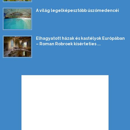
A világ legelképesztőbb úszómedencéi
Elhagyatott házak és kastélyok Európában
– Roman Robroek kísérteties ...