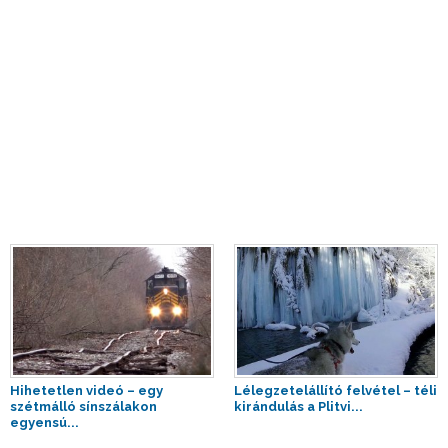
Hihetetlen videó – egy
Lélegzetelállító felvétel – téli
szétmálló sínszálakon
kirándulás a Plitvi...
egyensú...