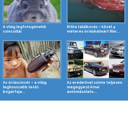
A világ legfotogénebb
Ritka találkozás – közel 4
csincsillái
méteres óriáskalmárt film...
Az óriáscincér – a világ
Az eredetivel szinte teljesen
leghosszabb testű
megegyező kínai
bogárfaja...
autómásolato...