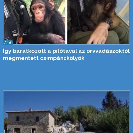
Állat
Így barátkozott a pilótával az orvvadászoktól
megmentett csimpánzkölyök