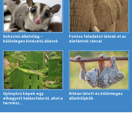
Sokszínű állatvilág –
Fontos feladatot látnak el az
különleges kinézetű állatok
elefántok ráncai
Gyönyörű képek egy
Ritkán látott és különleges
elhagyott halászfaluról, ahol a
állatkölykök
termész...