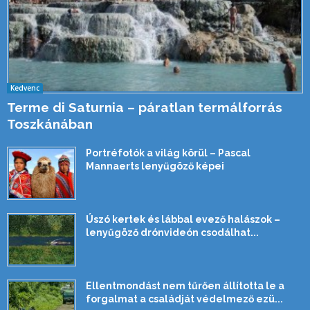
Kedvenc
Terme di Saturnia – páratlan termálforrás
Toszkánában
Portréfotók a világ körül – Pascal
Mannaerts lenyűgöző képei
Úszó kertek és lábbal evező halászok –
lenyűgöző drónvideón csodálhat...
Ellentmondást nem tűrően állította le a
forgalmat a családját védelmező ezü...