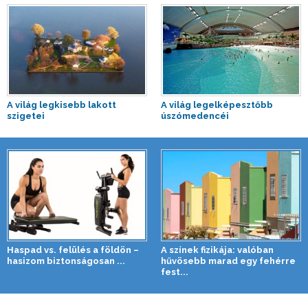
A világ legkisebb lakott
A világ legelképesztőbb
szigetei
úszómedencéi
Haspad vs. felülés a földön –
A színek fizikája: valóban
hasizom biztonságosan ...
hűvösebb marad egy fehérre
fest...