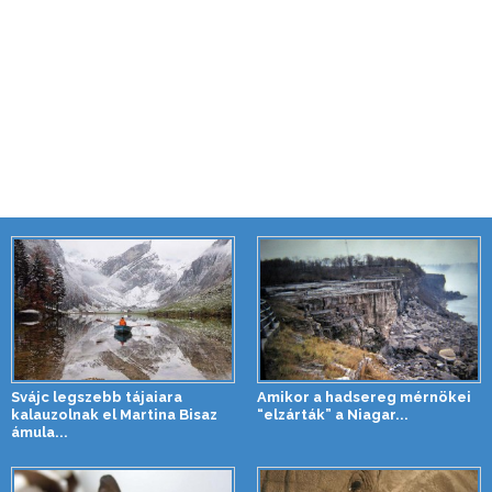
Svájc legszebb tájaiara
Amikor a hadsereg mérnökei
kalauzolnak el Martina Bisaz
“elzárták” a Niagar...
ámula...