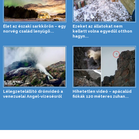
Élet az északi sarkkörön – egy
Ezeket az állatokat nem
norvég család lenyűgö...
kellett volna egyedül otthon
hagyn...
Lélegzetelállító drónvideó a
Hihetetlen videó – apácalúd
venezuelai Angel-vízesésről
fiókák 120 méteres zuhan...