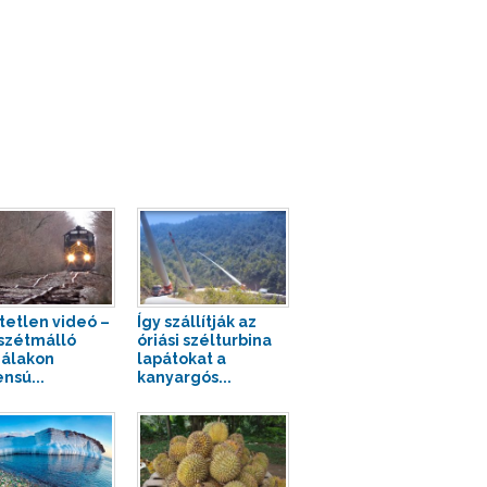
tetlen videó –
Így szállítják az
szétmálló
óriási szélturbina
zálakon
lapátokat a
nsú...
kanyargós...