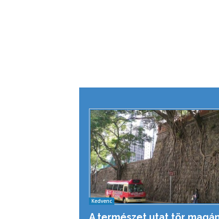
Kedvenc
A természet utat tör magá