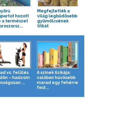
yörű
Megfejtették a
partot hozott
világ legbüdösebb
e a természet
gyümölcsének
oroszorsz...
titkát
ad vs. felülés
A színek fizikája:
ldön – hasizom
valóban hűvösebb
nságosan ...
marad egy fehérre
fest...