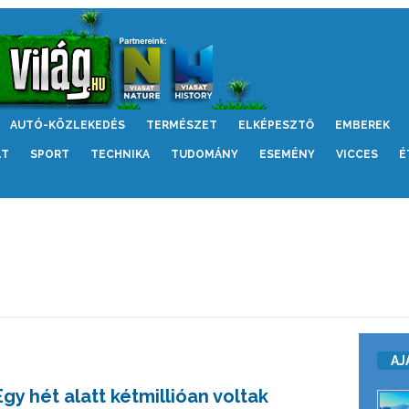
AUTÓ-KÖZLEKEDÉS
TERMÉSZET
ELKÉPESZTŐ
EMBEREK
LT
SPORT
TECHNIKA
TUDOMÁNY
ESEMÉNY
VICCES
É
AJ
Egy hét alatt kétmillióan voltak