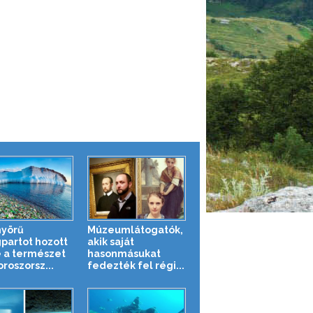
yörű
Múzeumlátogatók,
partot hozott
akik saját
e a természet
hasonmásukat
roszorsz...
fedezték fel régi...