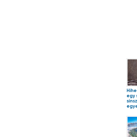
Hihe
egy 
síns
egye