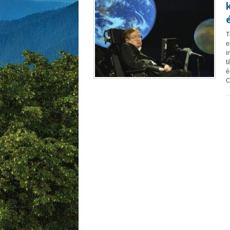
T
e
i
t
é
C