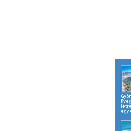
Gyön
üveg
létr
egy o