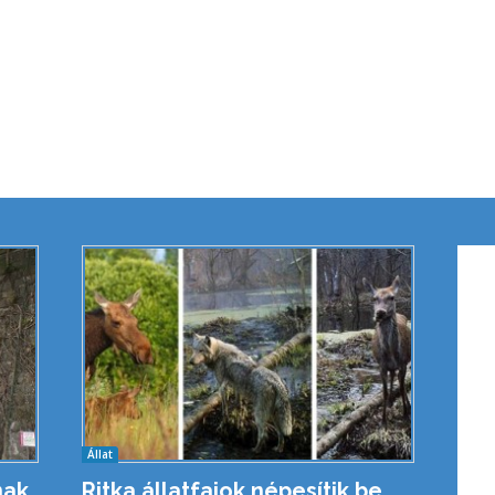
Állat
nak
Ritka állatfajok népesítik be