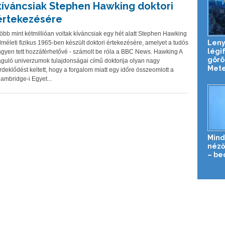
kíváncsiak Stephen Hawking doktori
értekezésére
öbb mint kétmillióan voltak kíváncsiak egy hét alatt Stephen Hawking
Len
lméleti fizikus 1965-ben készült doktori értekezésére, amelyet a tudós
légi
ngyen tett hozzáférhetővé - számolt be róla a BBC News. Hawking A
görö
águló univerzumok tulajdonságai című doktorija olyan nagy
Mete
rdeklődést keltett, hogy a forgalom miatt egy időre összeomlott a
ambridge-i Egyet...
Mind
néző
– be