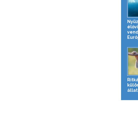
Nyüz
élővi
vend
Európ
Ritká
külö
álla