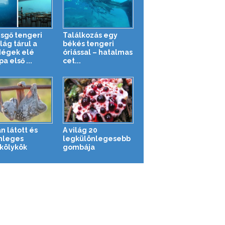
sgő tengeri
Találkozás egy
lág tárul a
békés tengeri
égek elé
óriással – hatalmas
a első ...
cet...
n látott és
A világ 20
nleges
legkülönlegesebb
tkölykök
gombája