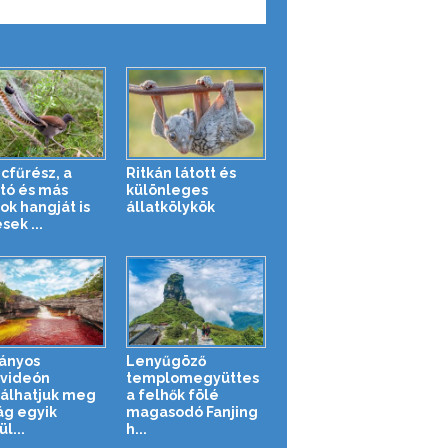
ncfűrész, a
Ritkán látott és
ztó és más
különleges
ok hangját is
állatkölykök
sek ...
ányos
Lenyűgöző
videón
templomegyüttes
álhatjuk meg
a felhők fölé
lág egyik
magasodó Fanjing
l...
h...