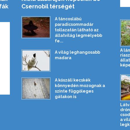
fák
Csernobil térségét
A táncoslábú
paradicsommadár
tollazatán látható az
állatvilág legmélyebb
fe...
A lá
A világ leghangosabb
rias
madara
állat
képe
A kőszáli kecskék
könnyedén mozognak a
szinte függőleges
gátakon is
Látv
drón
csod
a vi
legkü