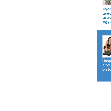
Gyön
üveg
létr
egy 
Hasp
a fö
bizto