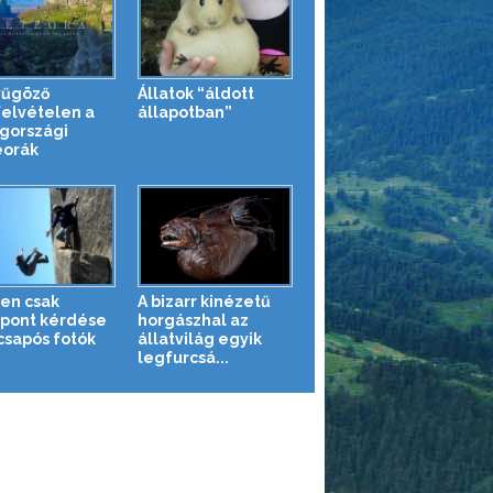
yűgöző
Állatok “áldott
felvételen a
állapotban”
gországi
orák
en csak
A bizarr kinézetű
pont kérdése
horgászhal az
csapós fotók
állatvilág egyik
legfurcsá...