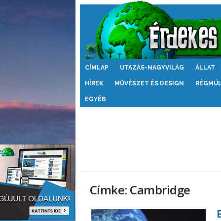
Érdekes
CÍMLAP
UTAZÁS-NAGYVILÁG
ÁLLAT
Világ
HÍREK
MŰVÉSZET ÉS DESIGN
RÉGMÚ
EGYÉB
Címke: Cambridge