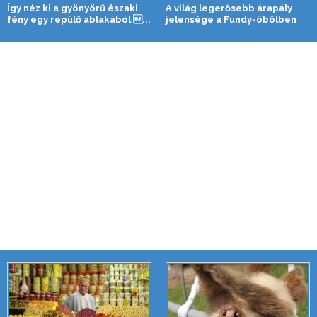
Így néz ki a gyönyörű északi
A világ legerősebb árapály
fény egy repülő ablakából ...
jelensége a Fundy-öbölben