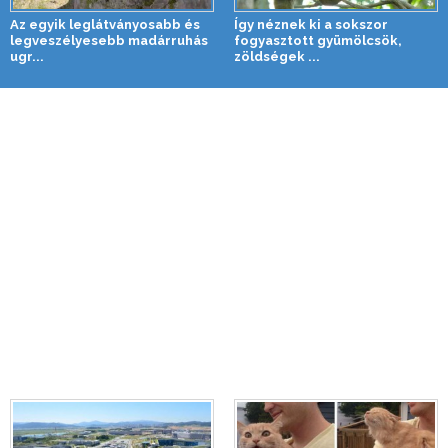
Az egyik leglátványosabb és
Így néznek ki a sokszor
legveszélyesebb madárruhás
fogyasztott gyümölcsök,
ugr...
zöldségek ...