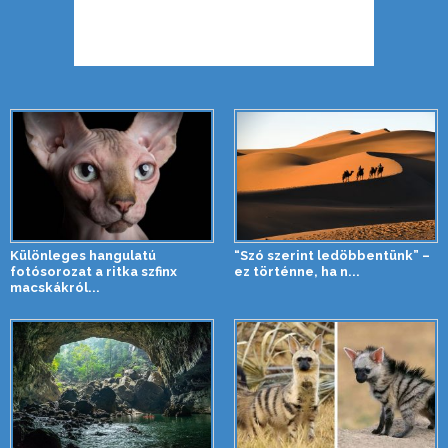
Különleges hangulatú
“Szó szerint ledöbbentünk” –
fotósorozat a ritka szfinx
ez történne, ha n...
macskákról...