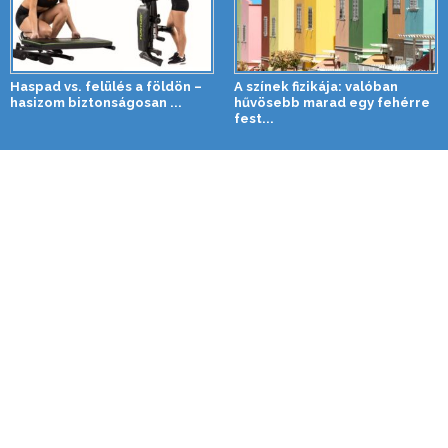
Haspad vs. felülés a földön –
A színek fizikája: valóban
hasizom biztonságosan ...
hűvösebb marad egy fehérre
fest...