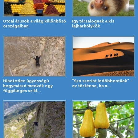
Utcai árusok a világ különböző
Így társalognak a kis
országaiban
lajhárkölykök
Hihetetlen ügyességű
“Szó szerint ledöbbentünk” –
hegymászó medvék egy
ez történne, ha n...
függőleges szikl...