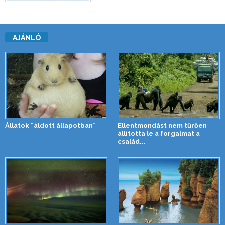
AJÁNLÓ
Állatok “áldott állapotban”
Ellentmondást nem tűrően
állította le a forgalmat a
család...