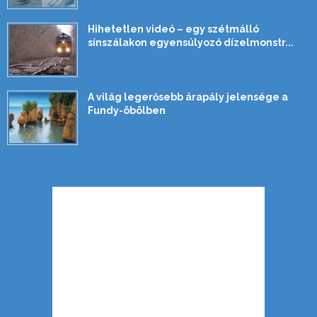
Hihetetlen videó – egy szétmálló
sínszálakon egyensúlyozó dízelmonstr...
A világ legerősebb árapály jelensége a
Fundy-öbölben