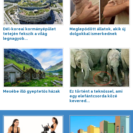
Dél-koreai kormányépület
Meglepődött állatok, akik új
tetején fekszik a világ
dolgokkal ismerkednek
legnagyob...
Mesébe illő gyeptetős házak
Ez történt a teknőssel, ami
egy elefántcsorda közé
kevered...