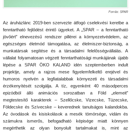
Forrás: SPAR
Az áruházlánc 2019-ben szervezte átfogó cselekvési keretbe a
fenntartható fejlődést érintő ügyeket. A „SPAR – a fenntartható
jövőért” elnevezésű rendszer pillérei a környezetvédelem, az
egészséges életmód támogatása, az élelmiszer-biztonság, a
munkatársak segítése és a társadalmi felelősségvállalás. A
vállalat folyamatosan végzett fenntarthatósági munkájának újabb
lépése a SPAR ÖKO KALAND idén szeptemberben indult
projektje, amely a rajzos mese figyelemfelkeltő erejével és
humoros nyelvén a legfiatalabbak környezeti és társadalmi
érzékenyítését szolgálja. A tíz, egyenként 40 másodperces
epizódból álló animációs sorozatban a Föld „elemeit”
megtestesítő karakterek – Szellőcske, Vizecske, Tüzecske,
Földecske és Szívecske – keverednek tanulságos kalandokba.
Az óvodások és kisiskolások a mesék tömörsége, vidám és
számukra ismerős, befogadható képisége miatt könnyen
megérthetik az olyan bonyolult tartalmakat is, mint az