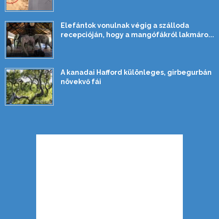
Elefántok vonulnak végig a szálloda
recepcióján, hogy a mangófákról lakmáro...
A kanadai Hafford különleges, girbegurbán
növekvő fái