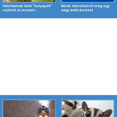
Valótlannak tűnő “kutyapók”
Búvár táncoltatott meg egy
rejtőzik az ecuado...
nagy ámbráscetet