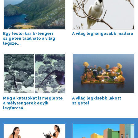
Egy festői karib-tengeri
A világ leghangosabb madara
szigeten található a világ
legsze...
Még a kutatókat is meglepte
A világ legkisebb lakott
a mélytengerek egyik
szigetei
legfurcsá...