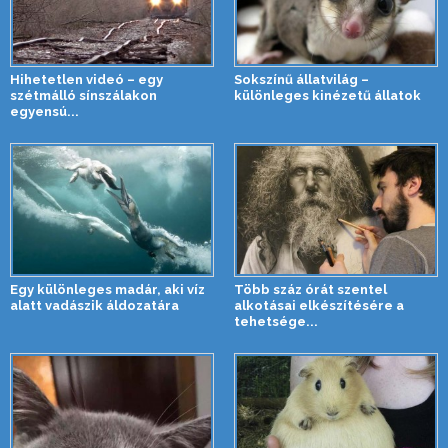
Hihetetlen videó – egy
Sokszínű állatvilág –
szétmálló sínszálakon
különleges kinézetű állatok
egyensú...
Egy különleges madár, aki víz
Több száz órát szentel
alatt vadászik áldozatára
alkotásai elkészítésére a
tehetsége...