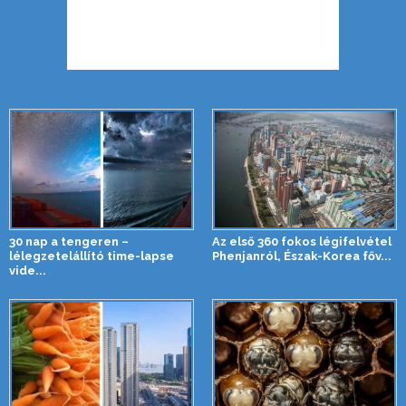
30 nap a tengeren –
Az első 360 fokos légifelvétel
lélegzetelállító time-lapse
Phenjanról, Észak-Korea főv...
vide...