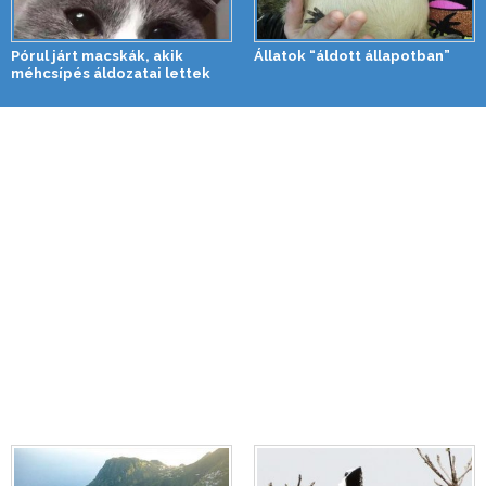
Pórul járt macskák, akik
Állatok “áldott állapotban”
méhcsípés áldozatai lettek