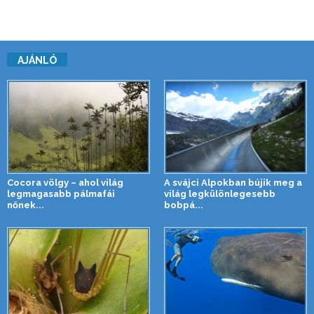
AJÁNLÓ
Cocora völgy – ahol világ
A svájci Alpokban bújik meg a
legmagasabb pálmafái
világ legkülönlegesebb
nőnek...
bobpá...