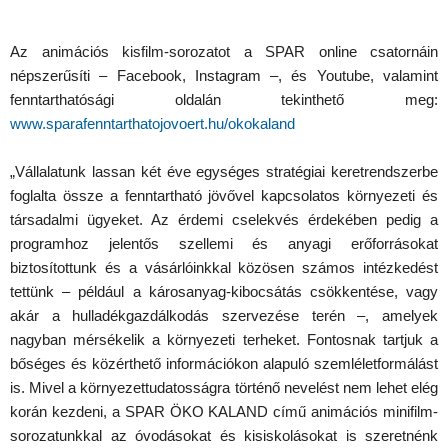
Az animációs kisfilm-sorozatot a SPAR online csatornáin
népszerűsíti – Facebook, Instagram –, és Youtube, valamint
fenntarthatósági oldalán tekinthető meg:
www.sparafenntarthatojovoert.hu/okokaland
„Vállalatunk lassan két éve egységes stratégiai keretrendszerbe
foglalta össze a fenntartható jövővel kapcsolatos környezeti és
társadalmi ügyeket. Az érdemi cselekvés érdekében pedig a
programhoz jelentős szellemi és anyagi erőforrásokat
biztosítottunk és a vásárlóinkkal közösen számos intézkedést
tettünk – például a károsanyag-kibocsátás csökkentése, vagy
akár a hulladékgazdálkodás szervezése terén –, amelyek
nagyban mérsékelik a környezeti terheket. Fontosnak tartjuk a
bőséges és közérthető információkon alapuló szemléletformálást
is. Mivel a környezettudatosságra történő nevelést nem lehet elég
korán kezdeni, a SPAR ÖKO KALAND című animációs minifilm-
sorozatunkkal az óvodásokat és kisiskolásokat is szeretnénk