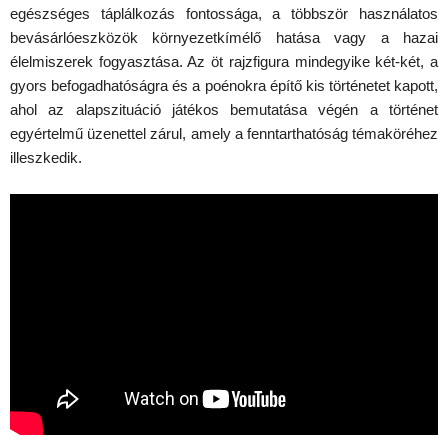
egészséges táplálkozás fontossága, a többször használatos
bevásárlóeszközök környezetkímélő hatása vagy a hazai
élelmiszerek fogyasztása. Az öt rajzfigura mindegyike két-két, a
gyors befogadhatóságra és a poénokra építő kis történetet kapott,
ahol az alapszituáció játékos bemutatása végén a történet
egyértelmű üzenettel zárul, amely a fenntarthatóság témaköréhez
illeszkedik.