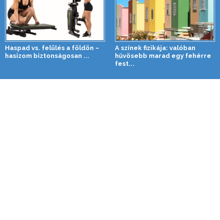
Haspad vs. felülés a földön –
A színek fizikája: valóban
hasizom biztonságosan ...
hűvösebb marad egy fehérre
fest...