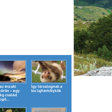
az északi
Így társalognak a
körön – egy
kis lajhárkölykök
ég család
űgö...