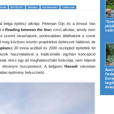
GIUM
ÉPÍTÉSZET
ÉRDEKES
KÜLÖNLEGES
TEMPLOM
“Sze
al belga építész alkotja: Pieterjan Gijs és a Arnout Van
járj
lt a
Reading between the line
s című alkotás, amely nem
vadr
zó szerint olvashatunk, pontosabban átláthatunk a sorok
t meg közösen köztéri projekteket építészeti háttérrel, de
mplom
ot 30 tonna acélból és 2000 oszlopból építették fel
ezek használatával a tradicionális egyházi koncepció
m
nak nincs egy jól meghatározható funkciója, nem teljesíti
is élményre összpontosít. A belgiumi
Hasselt
városban
Ausz
okatlan építmény helyszínéül.
fede
Euró
legö
éves 