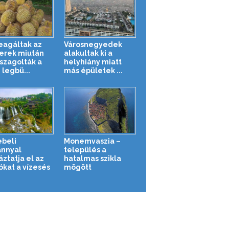
reagáltak az
Városnegyedek
rek miután
alakultak ki a
zagolták a
helyhiány miatt
 legbü...
más épületek ...
beli
Monemvaszia –
ánnyal
település a
áztatja el az
hatalmas szikla
ókat a vízesés
mögött