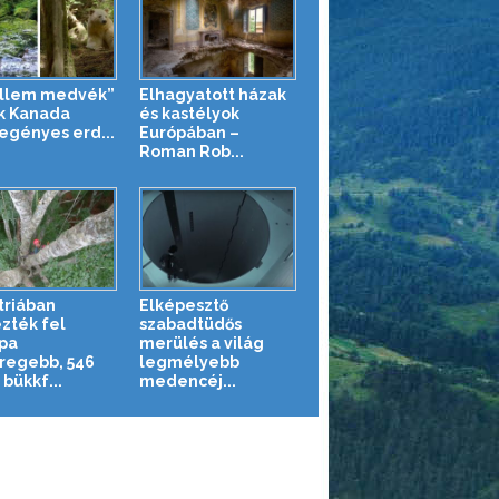
llem medvék”
Elhagyatott házak
ák Kanada
és kastélyok
egényes erd...
Európában –
Roman Rob...
triában
Elképesztő
zték fel
szabadtüdős
pa
merülés a világ
regebb, 546
legmélyebb
bükkf...
medencéj...