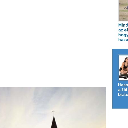
Mind
az e
hogy
haza
Hasp
a fö
bizto