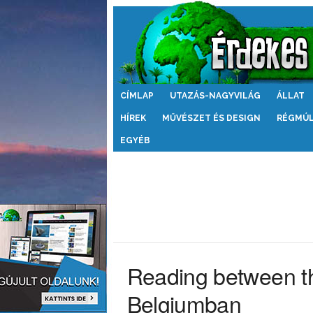
Érdekes
CÍMLAP
UTAZÁS-NAGYVILÁG
ÁLLAT
Világ
HÍREK
MŰVÉSZET ÉS DESIGN
RÉGMÚ
EGYÉB
Reading between th
Belgiumban