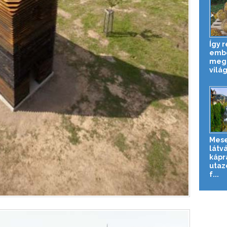
Így 
embe
megs
világ
Mese
látv
kápr
utaz
f...