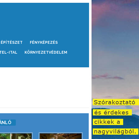
ÉPÍTÉSZET
FÉNYKÉPEZÉS
TEL-ITAL
KÖRNYEZETVÉDELEM
ÁNLÓ