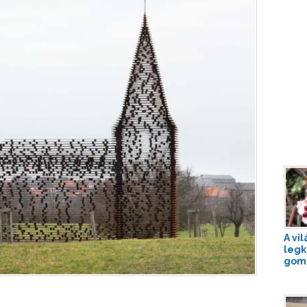
A vil
legk
gom