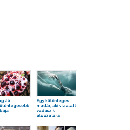
ág 20
Egy különleges
ülönlegesebb
madár, aki víz alatt
bája
vadászik
áldozatára