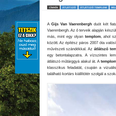
CÍMKÉK
ÁTLÁTSZÓ
ÁTLÁTSZÓ TEMPLOM
BEL
A
Gijs Van Vaerenbergh
duót két fiat
Vaerenbergh. Az ő terveik alapján készü
más, mint egy olyan
templom
, ahol s
között. Az építész páros 2007 óta valósí
művészeti szándékkal. Az
átlátszó te
egy betontalapzatra. A vízszintes lem
átlátszó műtárggyá alakul át. A
templo
klasszikus feladatát, csupán a vizuál
található kortárs kiállítótér szolgál a sz