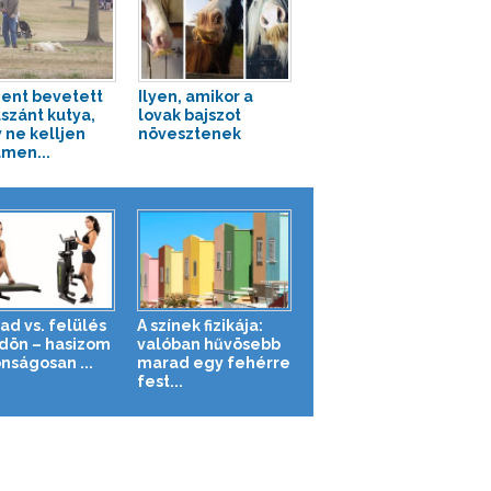
ent bevetett
Ilyen, amikor a
lszánt kutya,
lovak bajszot
 ne kelljen
növesztenek
men...
ad vs. felülés
A színek fizikája:
ldön – hasizom
valóban hűvösebb
nságosan ...
marad egy fehérre
fest...