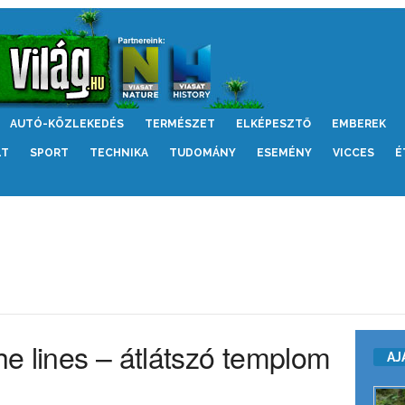
AUTÓ-KÖZLEKEDÉS
TERMÉSZET
ELKÉPESZTŐ
EMBEREK
LT
SPORT
TECHNIKA
TUDOMÁNY
ESEMÉNY
VICCES
É
e lines – átlátszó templom
AJ