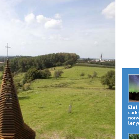
Élet 
sark
norv
leny