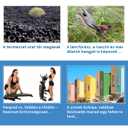
A természet utat tör magának
A láncfűrész, a riasztó és más
állatok hangját is képesek ...
Haspad vs. felülés a földön –
A színek fizikája: valóban
hasizom biztonságosan ...
hűvösebb marad egy fehérre
fest...