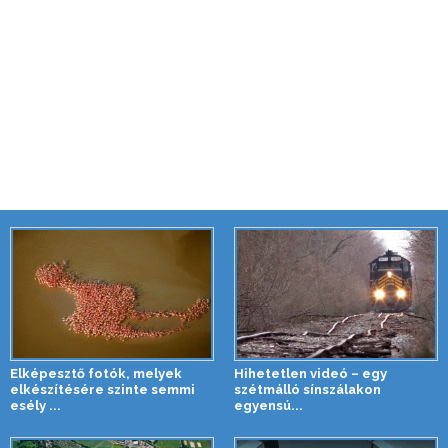
Elképesztő fotók, melyek
Hihetetlen videó – egy
elkészítésére szinte semmi
szétmálló sínszálakon
esély ...
egyensú...