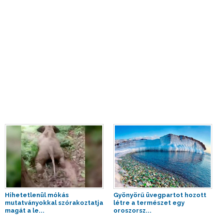
Hihetetlenül mókás
Gyönyörű üvegpartot hozott
mutatványokkal szórakoztatja
létre a természet egy
magát a le...
oroszorsz...