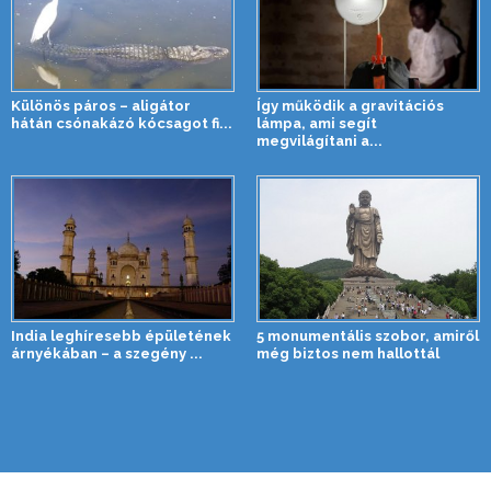
Különös páros – aligátor
Így működik a gravitációs
hátán csónakázó kócsagot fi...
lámpa, ami segít
megvilágítani a...
India leghíresebb épületének
5 monumentális szobor, amiről
árnyékában – a szegény ...
még biztos nem hallottál