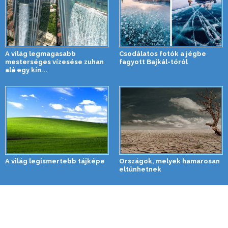
A világ legmagasabb
Csodálatos fotók a jégbe
mesterséges vízesése zuhan
fagyott Bajkál-tóról
alá egy kín...
A világ legismertebb tájképe
Országok, melyek hamarosan
eltűnhetnek