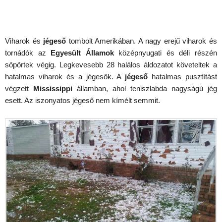
Viharok és
jégeső
tombolt Amerikában. A nagy erejű viharok és
tornádók az
Egyesült Államok
középnyugati és déli részén
söpörtek végig. Legkevesebb 28 halálos áldozatot követeltek a
hatalmas viharok és a jégesők. A
jégeső
hatalmas pusztítást
végzett
Mississippi
államban, ahol teniszlabda nagyságú jég
esett. Az iszonyatos jégeső nem kímélt semmit.