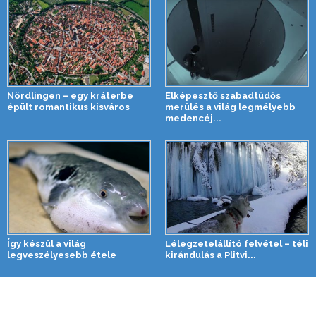
Nördlingen – egy kráterbe
Elképesztő szabadtüdős
épült romantikus kisváros
merülés a világ legmélyebb
medencéj...
Így készül a világ
Lélegzetelállító felvétel – téli
legveszélyesebb étele
kirándulás a Plitvi...