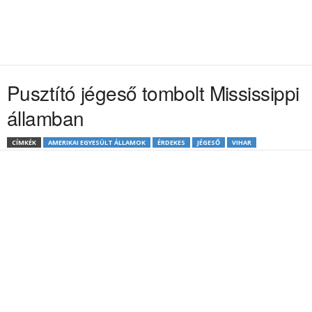
Pusztító jégeső tombolt Mississippi
államban
CÍMKÉK
AMERIKAI EGYESÜLT ÁLLAMOK
ÉRDEKES
JÉGESŐ
VIHAR