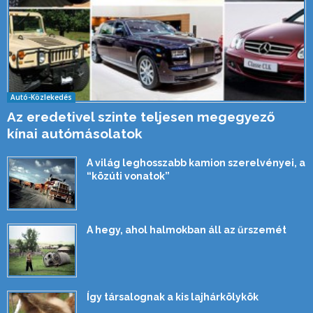
Autó-Közlekedés
Az eredetivel szinte teljesen megegyező
kínai autómásolatok
A világ leghosszabb kamion szerelvényei, a
“közúti vonatok”
A hegy, ahol halmokban áll az űrszemét
Így társalognak a kis lajhárkölykök