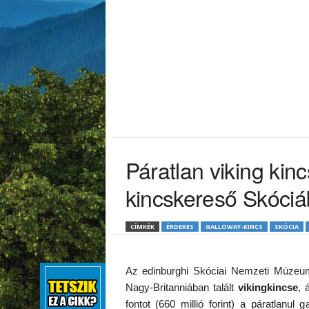
Páratlan viking ki
kincskereső Skóci
CÍMKÉK
ÉRDEKES
GALLOWAY-KINCS
SKÓCIA
Az edinburghi Skóciai Nemzeti Múzeumb
Nagy-Britanniában talált
vikingkincse
, 
fontot (660 millió forint) a páratlanul