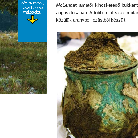
McLennan
amatőr kincskereső bukkant
augusztusában. A több mint száz műtár
közülük aranyból, ezüstből készült.