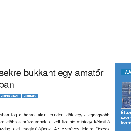
ncsekre bukkant egy amatőr
AJ
ában
VIKING KINCS
VIKINGEK
Étte
an fog otthonra találni minden idők egyik legnagyobb
sze
ám előbb a múzeumnak ki kell fizetnie mintegy kétmillió
kém
 gazdag lelet megtalálójának. Az ezeréves leletre
Dereck