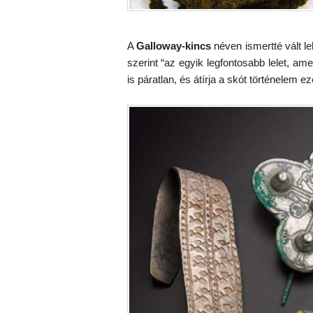
A
Galloway-kincs
néven ismertté vált le
szerint “az egyik legfontosabb lelet, a
is páratlan, és átírja a skót történelem 