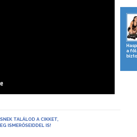
Hasp
a fö
bizto
SNEK TALÁLOD A CIKKET,
EG ISMERŐSEIDDEL IS!