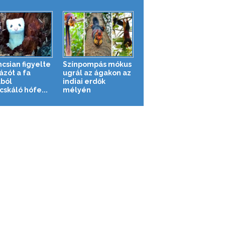
ncsian figyelte
Színpompás mókus
ázót a fa
ugrál az ágakon az
ból
indiai erdők
cskáló hófe...
mélyén