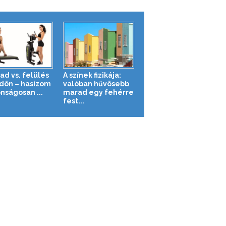
ad vs. felülés
A színek fizikája:
ldön – hasizom
valóban hűvösebb
nságosan ...
marad egy fehérre
fest...