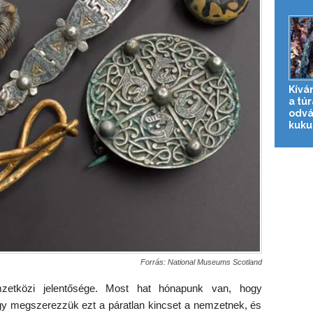
Kívá
a túr
odvá
kuku
Forrás: National Museums Scotland
zetközi jelentősége. Most hat hónapunk van, hogy
hogy megszerezzük ezt a páratlan kincset a nemzetnek, és