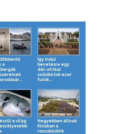
döbbentő
Így indul
k a
bevetésre egy
zbergák
dél-afrikai
csereinek
szőlőbirtok ezer
orodásár...
futók...
észül a világ
Hegyekben állnak
eszélyesebb
Kínában a
e
roncsbiciklik