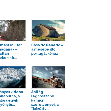
rmészet utat
Casa do Penedo –
magának –
a mesébe illő
atlan
portugál kőház
eken nö...
ányos videón
A világ
nnapurna, a
leghosszabb
lája egyik
kamion
yönyör...
szerelvényei, a
“közúti v...