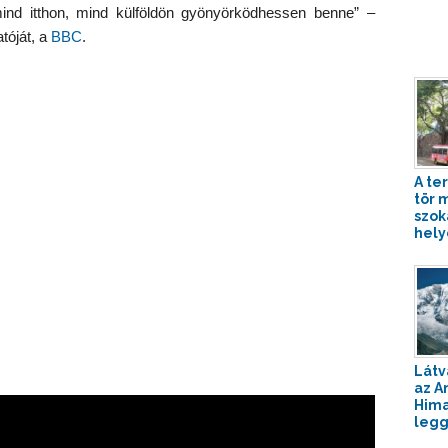
ind itthon, mind külföldön gyönyörködhessen benne” –
tóját, a
BBC
.
A te
tör 
szok
hely
Látv
az A
Hima
legg