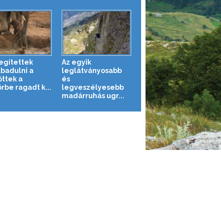
segítettek
Az egyik
abadulni a
leglátványosabb
őttek a
és
rbe ragadt k...
legveszélyesebb
madárruhás ugr...