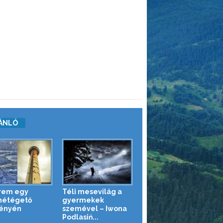
ÁNLÓ
rem egy
Téli mesevilág a
métégető
gyermekek
ényén
szemével – Iwona
Podlasiń...