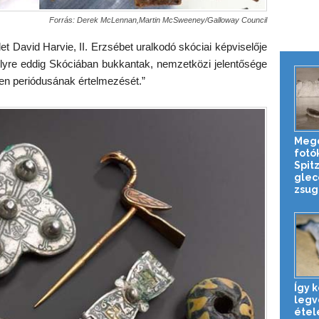
Forrás: Derek McLennan,Martin McSweeney/Galloway Council
let David Harvie, II. Erzsébet uralkodó skóciai képviselője
melyre eddig Skóciában bukkantak, nemzetközi jelentősége
ezen periódusának értelmezését.”
Meg
fotó
Spit
glec
zsug
Így k
legv
étel