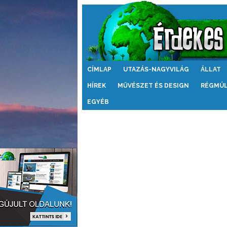
Érdekes
CÍMLAP
UTAZÁS-NAGYVILÁG
ÁLLAT
Világ
HÍREK
MŰVÉSZET ÉS DESIGN
RÉGMÚ
EGYÉB