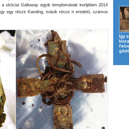
 a skóciai Galloway egyik templomának kertjében 2014
gy egy része Karoling, másik része ír eredetű, számos
Így 
kisz
feln
gödö