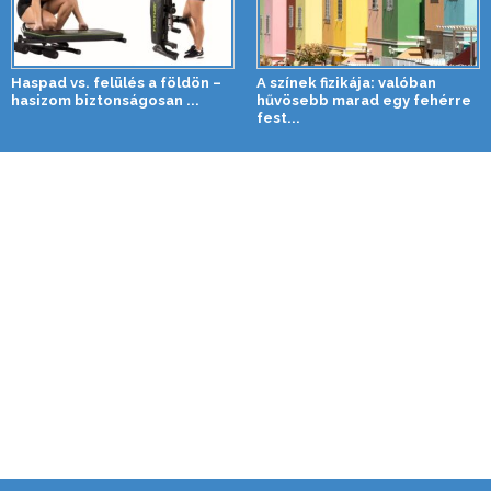
Haspad vs. felülés a földön –
A színek fizikája: valóban
hasizom biztonságosan ...
hűvösebb marad egy fehérre
fest...