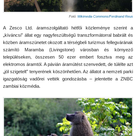
Fotó:
Wikimedia Commons/Ferdinand Reus
A Zesco Ltd. áramszolgáltató hétfői közleménye szerint a
„kíváncsi” állat egy nagyfeszültségű transzformátorral babrált és
közben áramszünetet okozott a térségbeli turizmus fellegvárának
számító Maramba (Livingstone) városban és környező
településeken, összesen 50 ezer embert fosztva meg az
elektromos áramtól. A pávián áramütést szenvedett, de túlélte azt
„jól szigetelt” tenyerének köszönhetően. Az állatot a nemzeti parki
igazgatóság vadőrei vették gondozásba – jelentette a ZNBC
zambiai közmédia.