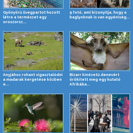
Gyönyörű üvegpartot hozott
9 fotó, ami bizonyítja, hogy a
létre a természet egy
baglyoknak is van egyéniség...
oroszorsz...
Anyjához rohant vigasztalódni
Bizarr kinézetű denevért
a madarak kergetése közben
örökített meg egy kutató
e...
Afrikába...