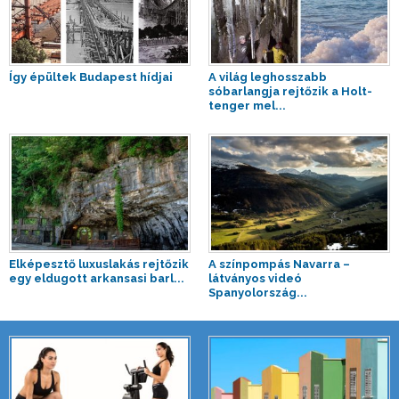
Így épültek Budapest hídjai
A világ leghosszabb
sóbarlangja rejtőzik a Holt-
tenger mel...
Elképesztő luxuslakás rejtőzik
A színpompás Navarra –
egy eldugott arkansasi barl...
látványos videó
Spanyolország...