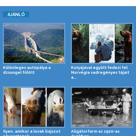
AJÁNLÓ
Különleges autópálya a
Kutyájával együtt fedezi fel
dzsungel fölött
Norvégia vadregényes tájait
a...
Ilyen, amikor a lovak bajszot
Aligátorfarm az 1920-as