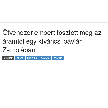
Ötvenezer embert fosztott meg az
áramtól egy kíváncsi pávián
Zambiában
CÍMKÉK
ÁRAM
ÉRDEKES
PÁVIÁN
ZAMBIA