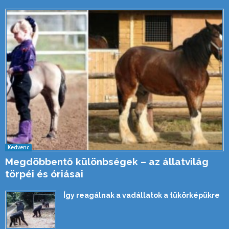
Kedvenc
Megdöbbentő különbségek – az állatvilág
törpéi és óriásai
Így reagálnak a vadállatok a tükörképükre