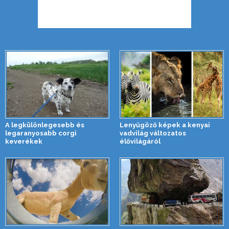
A legkülönlegesebb és
Lenyűgöző képek a kenyai
legaranyosabb corgi
vadvilág változatos
keverékek
élővilágáról