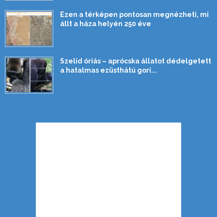
Ezen a térképen pontosan megnézheti, mi
állt a háza helyén 250 éve
Szelíd óriás – aprócska állatot dédelgetett
a hatalmas ezüsthátú gori...