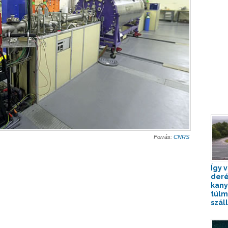
Forrás:
CNRS
Így v
der
kany
túlm
szállí