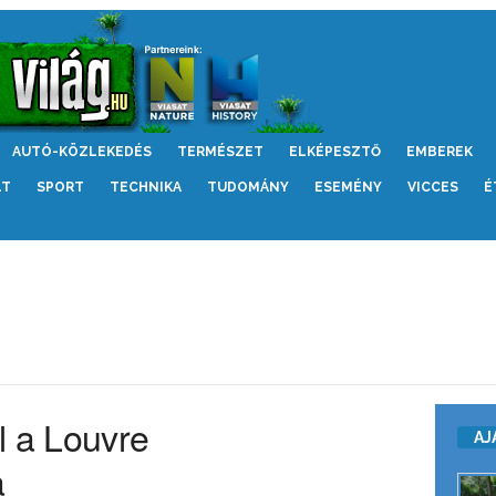
AUTÓ-KÖZLEKEDÉS
TERMÉSZET
ELKÉPESZTŐ
EMBEREK
LT
SPORT
TECHNIKA
TUDOMÁNY
ESEMÉNY
VICCES
É
l a Louvre
AJ
a