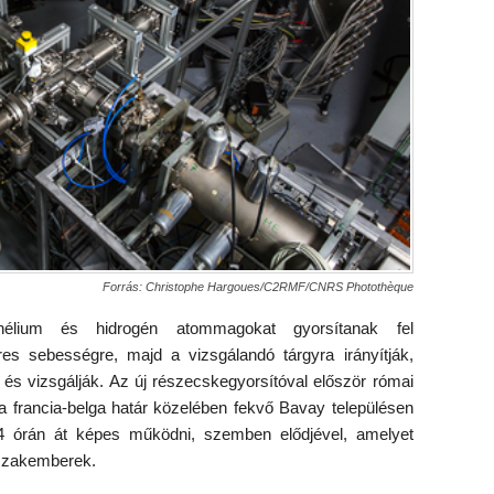
Forrás: Christophe Hargoues/C2RMF/CNRS Photothèque
élium és hidrogén atommagokat gyorsítanak fel
s sebességre, majd a vizsgálandó tárgyra irányítják,
 és vizsgálják. Az új részecskegyorsítóval először római
 a francia-belga határ közelében fekvő Bavay településen
4 órán át képes működni, szemben elődjével, amelyet
 szakemberek.