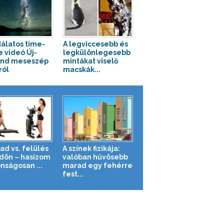
álatos time-
A legviccesebb és
e videó Új-
legkülönlegesebb
and meseszép
mintákat viselő
ról
macskák...
ad vs. felülés
A színek fizikája:
ldön – hasizom
valóban hűvösebb
nságosan ...
marad egy fehérre
fest...