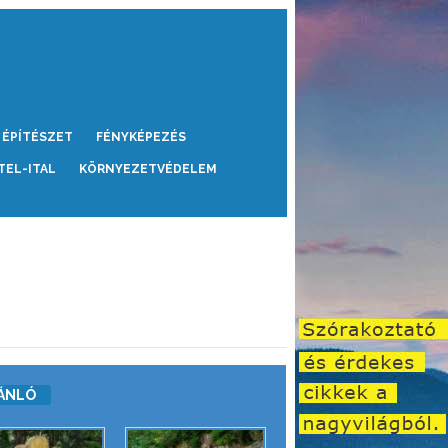
ÉPÍTÉSZET
FÉNYKÉPEZÉS
TEL-ITAL
KÖRNYEZETVÉDELEM
ÁNLÓ