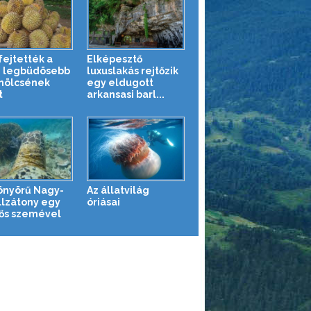
ejtették a
Elképesztő
g legbüdösebb
luxuslakás rejtőzik
mölcsének
egy eldugott
t
arkansasi barl...
önyörű Nagy-
Az állatvilág
llzátony egy
óriásai
ős szemével