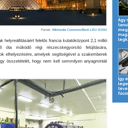
Agy n
tanu
megg
Forrás:
Wikimedia Commons
/
Benh LIEU SONG
magá
legk.
elyreállításáért felelős francia kutatóközpont 2,1 millió
 óta működő régi részecskegyorsító felújítására,
rok elhelyezésére, amelyek segítségével a szakemberek
gy összetételét, hogy nem kell semmilyen anyagmintát
Így é
lege
tévé
főcí