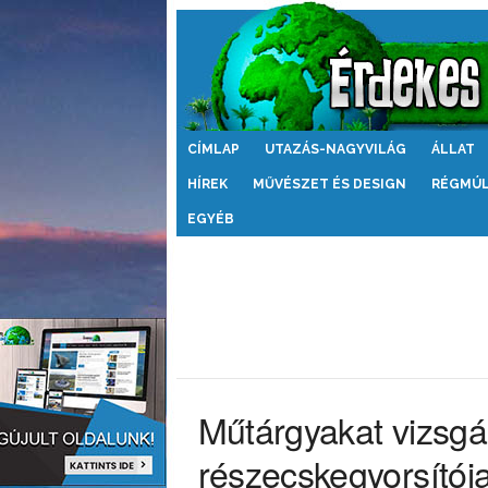
Érdekes
CÍMLAP
UTAZÁS-NAGYVILÁG
ÁLLAT
Világ
HÍREK
MŰVÉSZET ÉS DESIGN
RÉGMÚ
EGYÉB
Műtárgyakat vizsgá
részecskegyorsítój