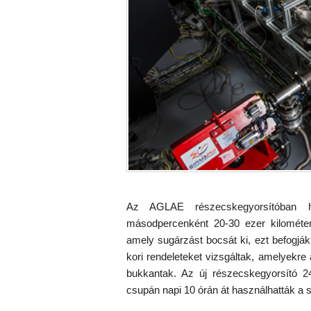
Az AGLAE részecskegyorsítóban h
másodpercenként 20-30 ezer kilométere
amely sugárzást bocsát ki, ezt befogják
kori rendeleteket vizsgáltak, amelyekre
bukkantak. Az új részecskegyorsító 2
csupán napi 10 órán át használhatták a