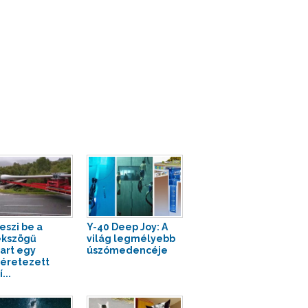
eszi be a
Y-40 Deep Joy: A
ékszögű
világ legmélyebb
art egy
úszómedencéje
éretezett
...