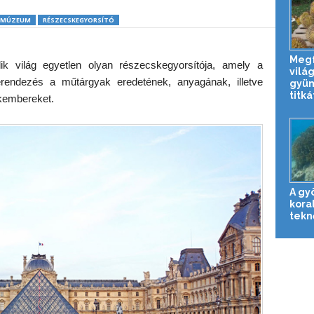
MÚZEUM
RÉSZECSKEGYORSÍTÓ
Megf
ik világ egyetlen olyan részecskegyorsítója, amely a
vilá
erendezés a műtárgyak eredetének, anyagának, illetve
gyü
titká
akembereket.
A gy
kora
tekn