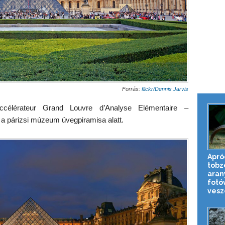
Forrás:
flickr/Dennis Jarvis
ccélérateur Grand Louvre d’Analyse Elémentaire –
a párizsi múzeum üvegpiramisa alatt.
Apró
tobz
aran
fotó
veszé