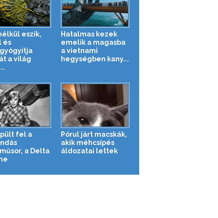
élkül eszik,
Hatalmas kezek
l és
emelik a magasba
yógyítja
a vietnami
t a világ
hegységben kany...
..
pült fel a
Pórul járt macskák,
ndás
akik méhcsípés
műsor, a Delta
áldozatai lettek
me