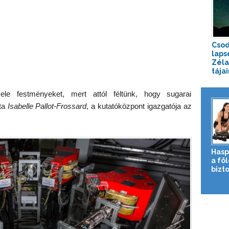
Csod
laps
Zél
tájai
le festményeket, mert attól féltünk, hogy sugarai
dta
Isabelle Pallot-Frossard
, a kutatóközpont igazgatója az
Hasp
a fö
bizto