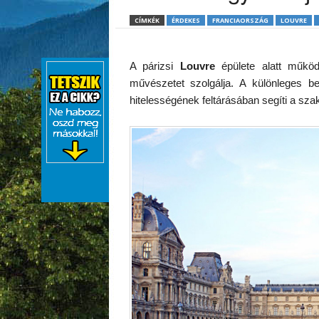
CÍMKÉK
ÉRDEKES
FRANCIAORSZÁG
LOUVRE
A párizsi
Louvre
épülete alatt működ
művészetet szolgálja. A különleges b
hitelességének feltárásában segíti a sz