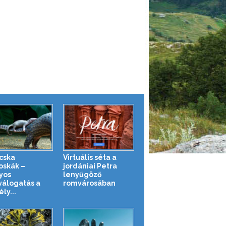
cska
Virtuális séta a
oskák –
jordániai Petra
yos
lenyűgöző
válogatás a
romvárosában
ly...