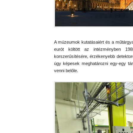
A múzeumok kutatásaiért és a műtárgyak h
eurót költött az intézményben 1988
korszerűsítésére, érzékenyebb detekto
úgy képesek meghatározni egy-egy tár
venni belőle.