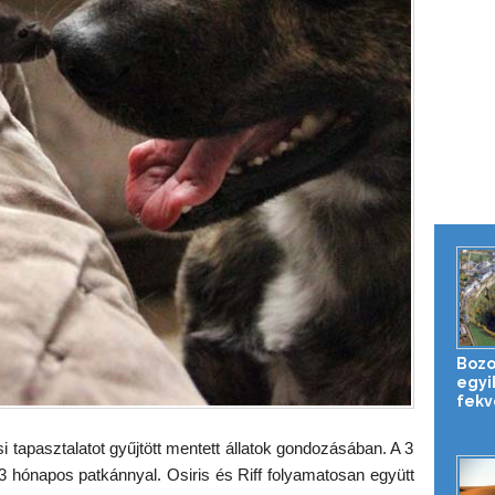
Bozou
egyi
fekv
si tapasztalatot gyűjtött mentett állatok gondozásában. A 3
 3 hónapos patkánnyal. Osiris és Riff folyamatosan együtt