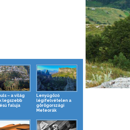
ls – a világ
Lenyűgöző
k legszebb
légifelvételen a
ésű faluja
görögországi
Meteorák