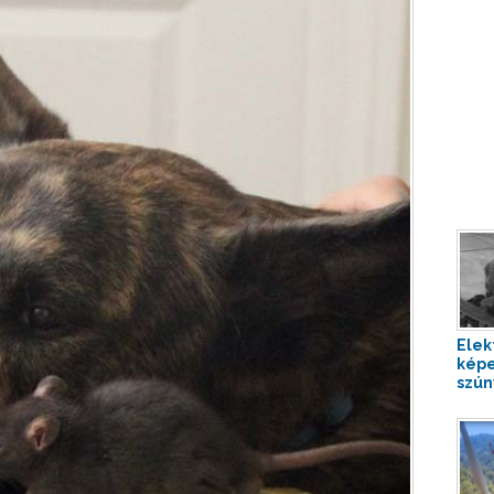
Elek
képe
szún