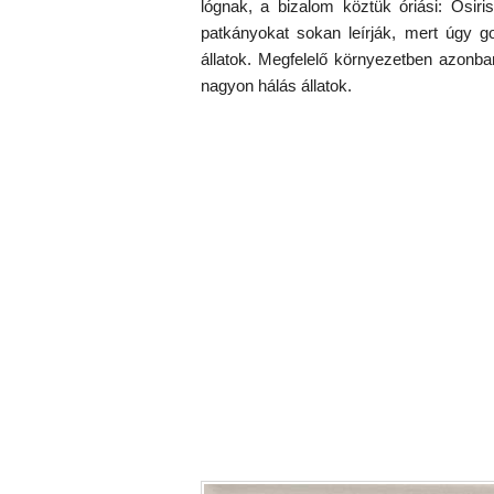
lógnak, a bizalom köztük óriási: Osiri
patkányokat sokan leírják, mert úgy g
állatok. Megfelelő környezetben azonba
nagyon hálás állatok.