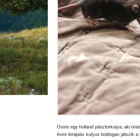
Osiris egy holland pásztorkutya, aki óriá
éves terápiás kutyus boldogan játszik a