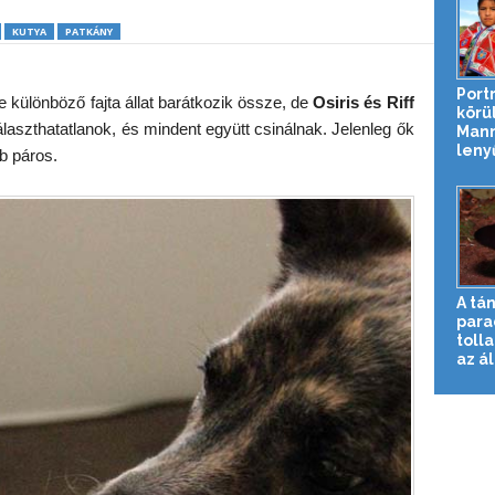
KUTYA
PATKÁNY
Port
re különböző fajta állat barátkozik össze, de
Osiris és Riff
körül
álaszthatatlanok, és mindent együtt csinálnak.
Jelenleg ők
Mann
leny
b páros.
A tá
para
toll
az ál