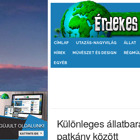
Érdekes
CÍMLAP
UTAZÁS-NAGYVILÁG
ÁLLAT
Világ
HÍREK
MŰVÉSZET ÉS DESIGN
RÉGMÚ
EGYÉB
Különleges állatba
patkány között