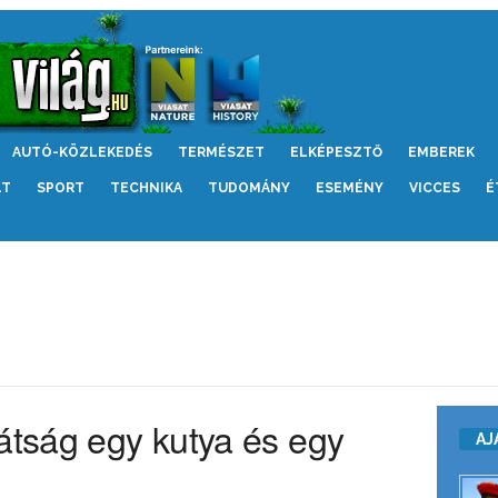
AUTÓ-KÖZLEKEDÉS
TERMÉSZET
ELKÉPESZTŐ
EMBEREK
LT
SPORT
TECHNIKA
TUDOMÁNY
ESEMÉNY
VICCES
É
rátság egy kutya és egy
AJ