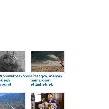
tronmikroszkópos
Országok, melyek
k egy
hamarosan
yogról
eltűnhetnek