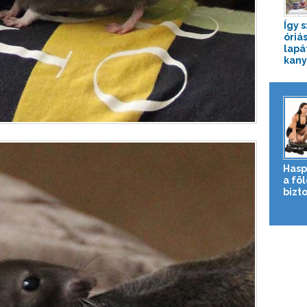
Így s
óriás
lapá
kany
Hasp
a fö
bizto