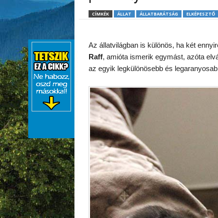
CÍMKÉK
ÁLLAT
ÁLLATBARÁTSÁG
ELKÉPESZTŐ
Az állatvilágban is különös, ha két ennyi
Raff
, amióta ismerik egymást, azóta elv
az egyik legkülönösebb és legaranyosab