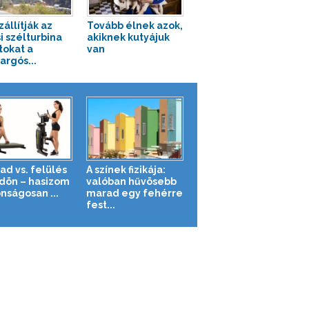
zállítják az
Tovább élnek azok,
i szélturbina
akiknek kutyájuk
tokat a
van
argós...
ad vs. felülés
A színek fizikája:
ldön – hasizom
valóban hűvösebb
nságosan ...
marad egy fehérre
fest...