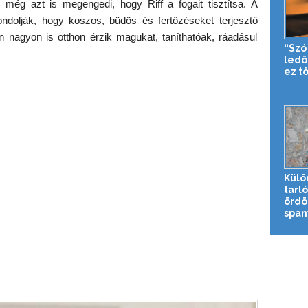
s még azt is megengedi, hogy Riff a fogait tisztítsa. A
ondolják, hogy koszos, büdös és fertőzéseket terjesztő
n nagyon is otthon érzik magukat, taníthatóak, ráadásul
“Szó
ledö
ez tö
Külö
tarl
ördö
spany