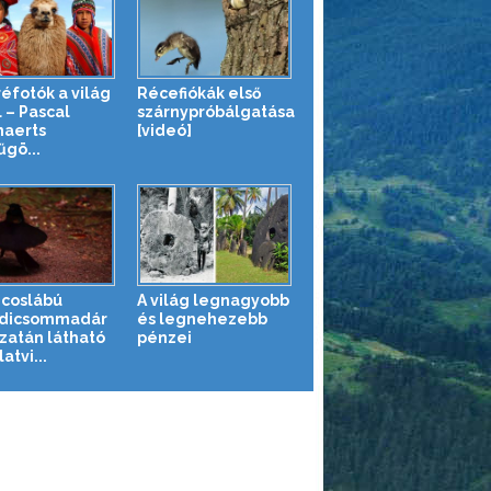
réfotók a világ
Récefiókák első
 – Pascal
szárnypróbálgatása
aerts
[videó]
űgö...
ncoslábú
A világ legnagyobb
dicsommadár
és legnehezebb
azatán látható
pénzei
latvi...