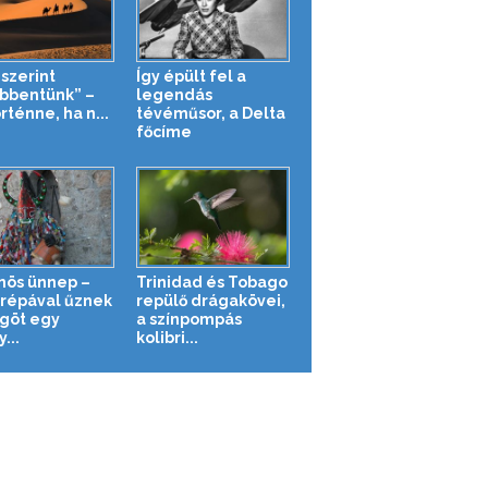
 szerint
Így épült fel a
bbentünk” –
legendás
rténne, ha n...
tévéműsor, a Delta
főcíme
nös ünnep –
Trinidad és Tobago
órépával űznek
repülő drágakövei,
göt egy
a színpompás
...
kolibri...