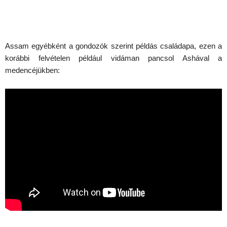
Assam egyébként a gondozók szerint példás családapa, ezen a
korábbi felvételen például vidáman pancsol Ashával a
medencéjükben: