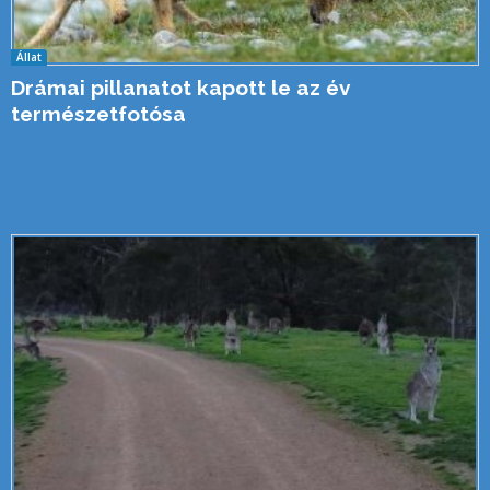
Állat
Drámai pillanatot kapott le az év
természetfotósa