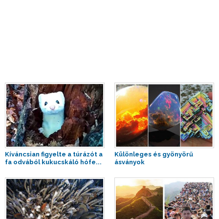
Kíváncsian figyelte a túrázót a
Különleges és gyönyörű
fa odvából kukucskáló hófe...
ásványok