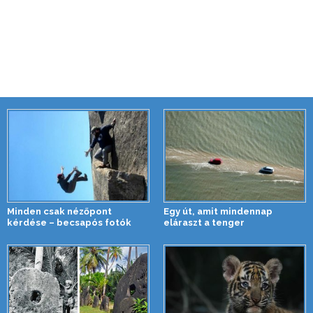
Minden csak nézőpont
Egy út, amit mindennap
kérdése – becsapós fotók
eláraszt a tenger