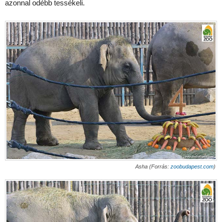
azonnal odébb tessékeli.
Asha (Forrás:
zoobudapest.com
)