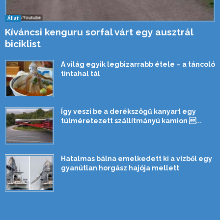
Állat
Kíváncsi kenguru sorfal várt egy ausztrál
biciklist
A világ egyik legbizarrabb étele – a táncoló
tintahal tál
Így veszi be a derékszögű kanyart egy
túlméretezett szállítmányú kamion ...
Hatalmas bálna emelkedett ki a vízből egy
gyanútlan horgász hajója mellett