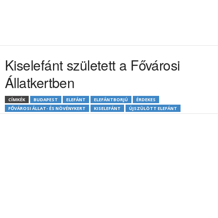
Kiselefánt született a Fővárosi
Állatkertben
CÍMKÉK
BUDAPEST
ELEFÁNT
ELEFÁNTBORJÚ
ÉRDEKES
FŐVÁROSI ÁLLAT- ÉS NÖVÉNYKERT
KISELEFÁNT
ÚJSZÜLÖTT ELEFÁNT