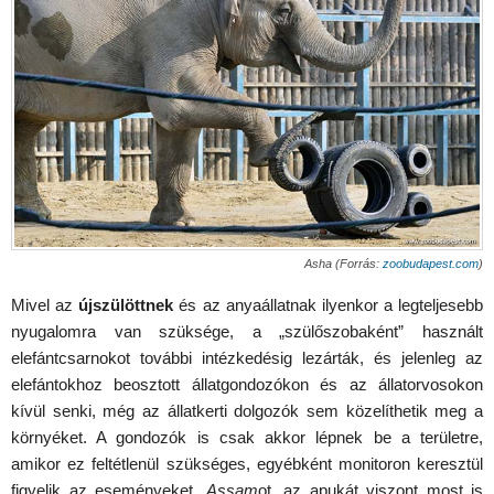
Asha (Forrás:
zoobudapest.com
)
Mivel az
újszülöttnek
és az anyaállatnak ilyenkor a legteljesebb
nyugalomra van szüksége, a „szülőszobaként” használt
elefántcsarnokot további intézkedésig lezárták, és jelenleg az
elefántokhoz beosztott állatgondozókon és az állatorvosokon
kívül senki, még az állatkerti dolgozók sem közelíthetik meg a
környéket. A gondozók is csak akkor lépnek be a területre,
amikor ez feltétlenül szükséges, egyébként monitoron keresztül
figyelik az eseményeket.
Assam
ot, az apukát viszont most is