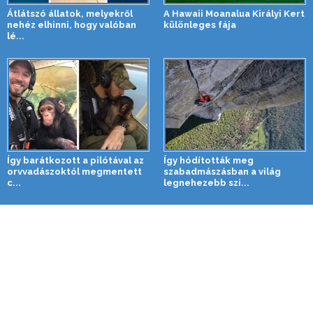
Átlátszó állatok, melyekről
A Hawaii Moanalua Királyi Kert
nehéz elhinni, hogy valóban
különleges fája
lé...
Így barátkozott a pilótával az
Így hódították meg
orvvadászoktól megmentett
szabadmászásban a világ
c...
legnehezebb szi...