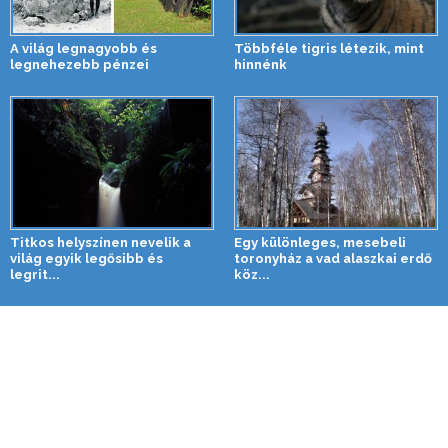
A világ legnagyobb és
Többféle tigris létezik, mint
legnehezebb pénzei
hinnénk
Titkos helyszínen nevelik a
Egy különleges, mesebeli
világ egyik legősibb és
toronyház a vad alaszkai erdő
legrit...
köz...