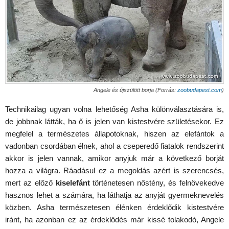
Angele és újszülött borja (Forrás:
zoobudapest.com
)
Technikailag ugyan volna lehetőség Asha különválasztására is,
de jobbnak látták, ha ő is jelen van kistestvére születésekor. Ez
megfelel a természetes állapotoknak, hiszen az elefántok a
vadonban csordában élnek, ahol a cseperedő fiatalok rendszerint
akkor is jelen vannak, amikor anyjuk már a következő borját
hozza a világra. Ráadásul ez a megoldás azért is szerencsés,
mert az előző
kiselefánt
történetesen nőstény, és felnövekedve
hasznos lehet a számára, ha láthatja az anyját gyermeknevelés
közben. Asha természetesen élénken érdeklődik kistestvére
iránt, ha azonban ez az érdeklődés már kissé tolakodó, Angele