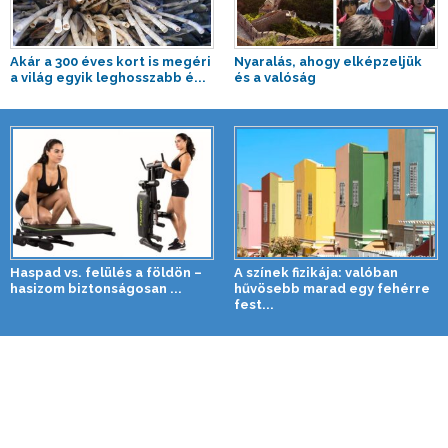
Akár a 300 éves kort is megéri
Nyaralás, ahogy elképzeljük
a világ egyik leghosszabb é...
és a valóság
Haspad vs. felülés a földön –
A színek fizikája: valóban
hasizom biztonságosan ...
hűvösebb marad egy fehérre
fest...