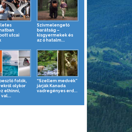
letes
Szívmelengető
anatban
barátság –
pott utcai
kisgyermekek és
k
az ő hatalm...
pesztő fotók,
“Szellem medvék”
ekről olykor
járják Kanada
z elhinni,
vadregényes erd...
val...