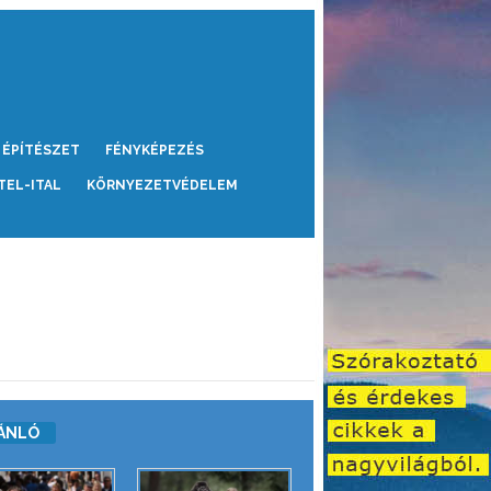
ÉPÍTÉSZET
FÉNYKÉPEZÉS
TEL-ITAL
KÖRNYEZETVÉDELEM
ÁNLÓ