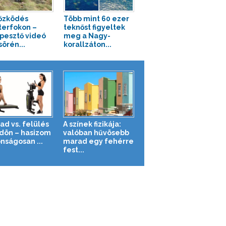
őzködés
Több mint 60 ezer
erfokon –
teknőst figyeltek
pesztő videó
meg a Nagy-
sörén...
korallzáton...
ad vs. felülés
A színek fizikája:
ldön – hasizom
valóban hűvösebb
nságosan ...
marad egy fehérre
fest...