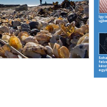
Így 
ujjb
Soha
felv
készí
egyik