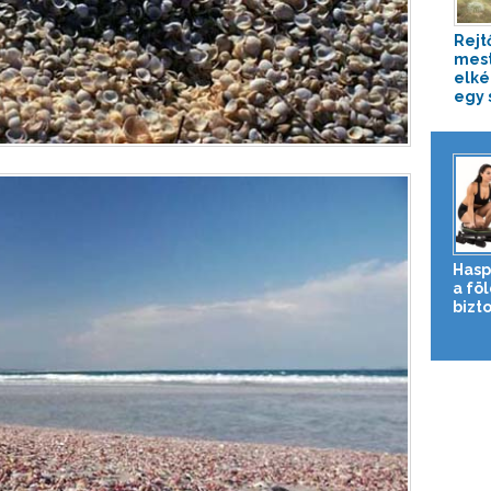
Rejt
mest
elké
egy 
Hasp
a fö
bizto