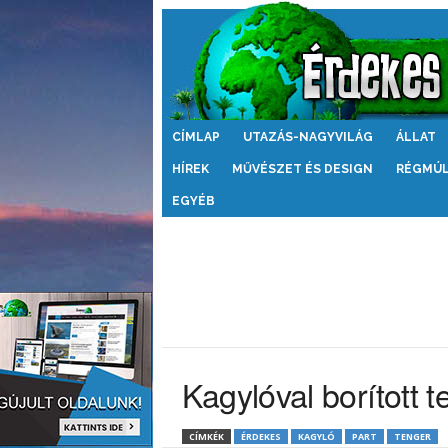
Érdekes
CÍMLAP
UTAZÁS-NAGYVILÁG
ÁLLAT
Világ
HÍREK
MŰVÉSZET ÉS DESIGN
RÉGMÚ
EGYÉB
Kagylóval borított 
CÍMKÉK
ÉRDEKES
KAGYLÓ
PART
TENGER