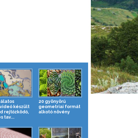
álatos
20 gyönyörű
videó készült
geometriai formát
nd rejtőzködő,
alkotó növény
s tav...