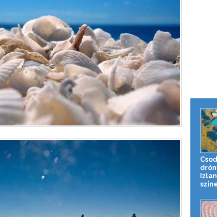
Csod
drón
Izla
színe