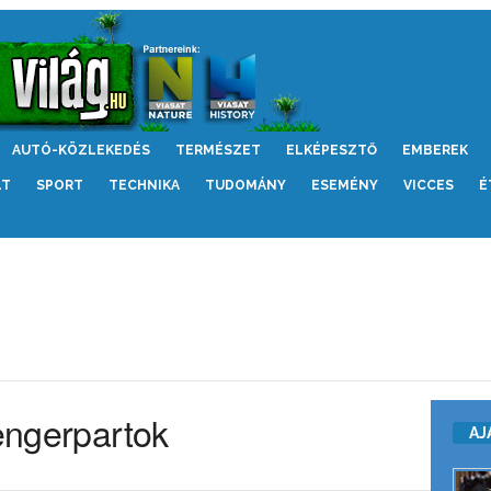
AUTÓ-KÖZLEKEDÉS
TERMÉSZET
ELKÉPESZTŐ
EMBEREK
LT
SPORT
TECHNIKA
TUDOMÁNY
ESEMÉNY
VICCES
É
tengerpartok
AJ