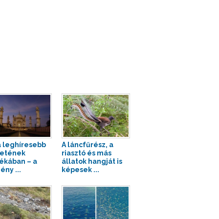
a leghíresebb
A láncfűrész, a
etének
riasztó és más
ékában – a
állatok hangját is
ény ...
képesek ...