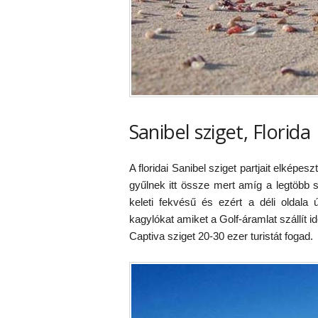
Sanibel sziget, Florida
A floridai Sanibel sziget partjait elképe
gyűlnek itt össze mert amíg a legtöbb s
keleti fekvésű és ezért a déli oldala
kagylókat amiket a Golf-áramlat szállí
Captiva sziget 20-30 ezer turistát fogad.