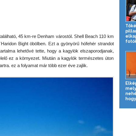
a
Töké
pill
elka
 található, 45 km-re Denham várostól. Shell Beach 110 km
fotó
Haridon Bight öbölben. Ezt a gyönyörű hófehér strandot
ótartalma lehetővé tette, hogy a kagylók elszaporodjanak,
lő ez a környezet. Miután a kagylók természetes úton
rtra. ez a folyamat már több ezer éve zajlik.
Elké
mely
nehé
hogy 