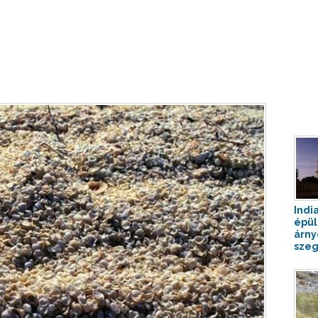
Indi
épül
árny
szeg