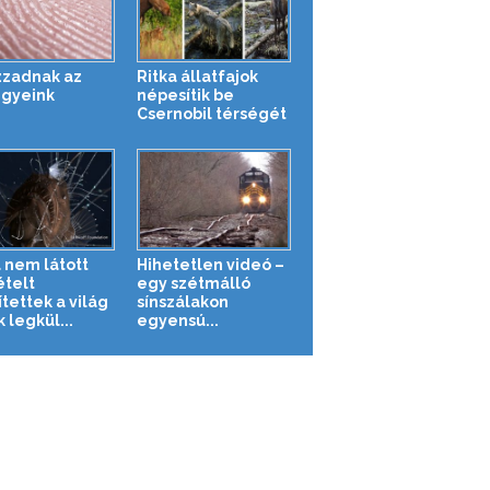
izzadnak az
Ritka állatfajok
egyeink
népesítik be
Csernobil térségét
 nem látott
Hihetetlen videó –
ételt
egy szétmálló
tettek a világ
sínszálakon
 legkül...
egyensú...