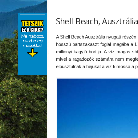
Shell Beach, Ausztráli
A Shell Beach Ausztrália nyugati részén
hosszú partszakaszt foglal magába a L`
milliónyi kagyló borítja. A víz magas s
mivel a ragadozók számára nem megfele
elpusztulnak a héjukat a víz kimossa a pa