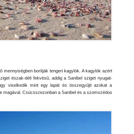
sztő mennyiségben borítják tengeri kagylók. A kagylók azért
ziget észak-déli fekvésű, addig a Sanibel sziget nyugat-
 úgy viselkedik mint egy lapát és összegyűjti azokat a
t ide magával. Csúcsszezonban a Sanibel és a szomszédos