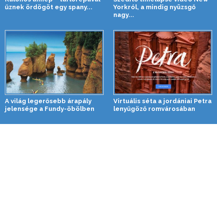
űznek ördögöt egy spany...
Yorkról, a mindig nyüzsgő
nagy...
A világ legerősebb árapály
Virtuális séta a jordániai Petra
jelensége a Fundy-öbölben
lenyűgöző romvárosában