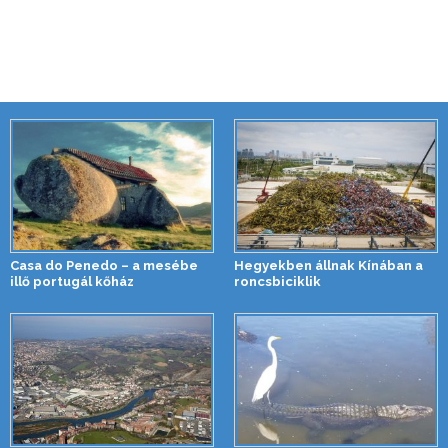
Casa do Penedo – a mesébe
Hegyekben állnak Kínában a
illő portugál kőház
roncsbiciklik