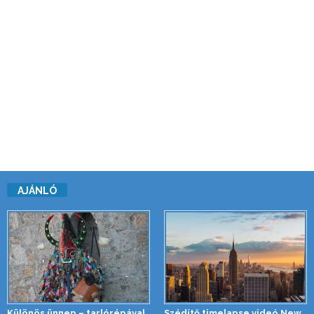
AJÁNLÓ
Különös ünnep – tarlórépával
Szédítő timelapse videó New