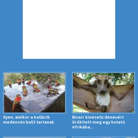
Ilyen, amikor a kolibrik
Bizarr kinézetű denevért
medencés bulit tartanak
örökített meg egy kutató
Afrikába...