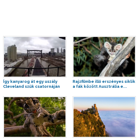
Így kanyarog át egy uszály
Rajzfilmbe illő erszényes siklik
Cleveland szűk csatornáján
a fák között Ausztrália e...