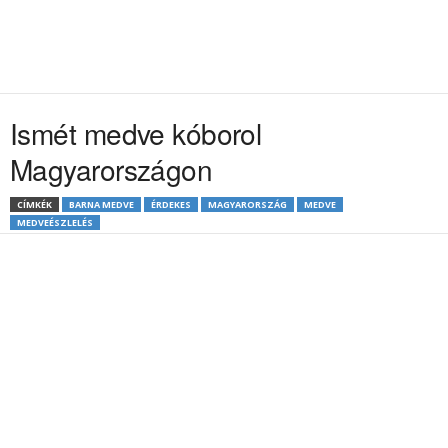
Ismét medve kóborol
Magyarországon
CÍMKÉK
BARNA MEDVE
ÉRDEKES
MAGYARORSZÁG
MEDVE
MEDVEÉSZLELÉS