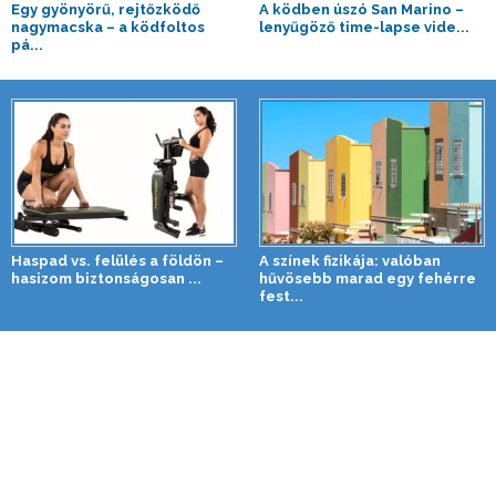
Egy gyönyörű, rejtőzködő
A ködben úszó San Marino –
nagymacska – a ködfoltos
lenyűgöző time-lapse vide...
pá...
Haspad vs. felülés a földön –
A színek fizikája: valóban
hasizom biztonságosan ...
hűvösebb marad egy fehérre
fest...