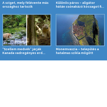
A sziget, mely félévente más
Különös páros – aligátor
országhoz tartozik
hátán csónakázó kócsagot fi...
“Szellem medvék” járják
Monemvaszia – település a
Kanada vadregényes erd...
hatalmas szikla mögött