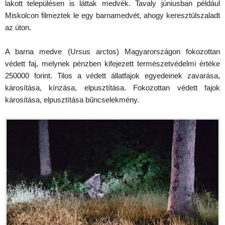
lakott településen is láttak medvék. Tavaly júniusban például
Miskolcon filmeztek le egy barnamedvét, ahogy keresztülszaladt
az úton.
A barna medve (Ursus arctos) Magyarországon fokozottan
védett faj, melynek pénzben kifejezett természetvédelmi értéke
250000 forint. Tilos a védett állatfajok egyedeinek zavarása,
károsítása, kínzása, elpusztítása. Fokozottan védett fajok
károsítása, elpusztítása bűncselekmény.