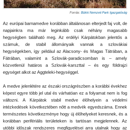
Forrás:
Bükki Nemzeti Park Igazgatóság
Az európai barnamedve korábban általánosan elterjedt faj volt, de
napjainkra ma már leginkább csak néhány magasabb
hegységben található meg. Az erdélyi Kárpátokban jelentős a
számuk, de stabil állományaik vannak a szlovákiai
hegységekben, így például az Alacsony- és Magas Tátrában, a
Fátrában, valamint a Szlovák-paradicsomban is – amely
közvetlenül határos a Szlovák-karszttal – és egy földrajzi
egységet alkot az Aggteleki-hegységgel.
A medve jelenlétére az északi országrészben a korábbi évekhez
képest egyre több jel utal és várhatóan ez a folyamat nem is fog
változni. A Kárpátok stabil medve élőhelyein a védelmi
intézkedések következtében nőtt a medvék egyedszáma. Ennek
természetes következménye hogy új élőhelyeket keresnek, és a
korábban perifériális területeken is tartósan megjelennek. Az
utóbbi időszak rendszeres megfigyelései arra utalnak hogy az