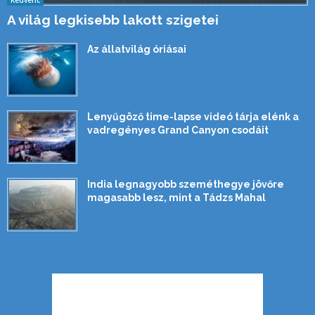
A világ legkisebb lakott szigetei
Az állatvilág óriásai
Lenyűgöző time-lapse videó tárja elénk a
vadregényes Grand Canyon csodáit
India legnagyobb szeméthegye jövőre
magasabb lesz, mint a Tádzs Mahal