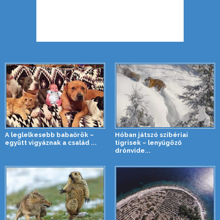
A leglelkesebb babaőrök –
Hóban játszó szibériai
együtt vigyáznak a család ...
tigrisek – lenyűgöző
drónvide...