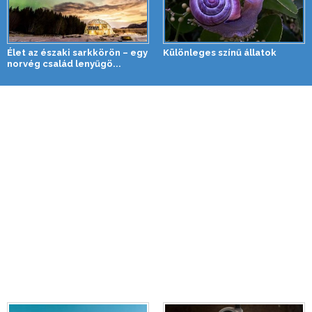
Élet az északi sarkkörön – egy
Különleges színű állatok
norvég család lenyűgö...