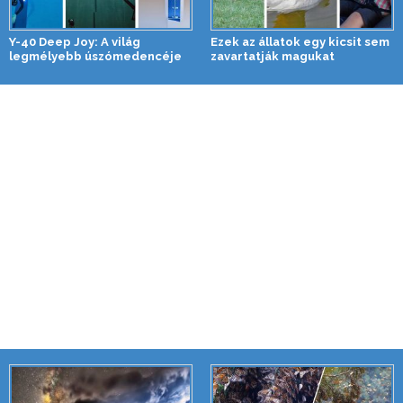
Y-40 Deep Joy: A világ
Ezek az állatok egy kicsit sem
legmélyebb úszómedencéje
zavartatják magukat