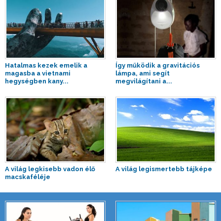
Hatalmas kezek emelik a
Így működik a gravitációs
magasba a vietnami
lámpa, ami segít
hegységben kany...
megvilágítani a...
A világ legkisebb vadon élő
A világ legismertebb tájképe
macskaféléje