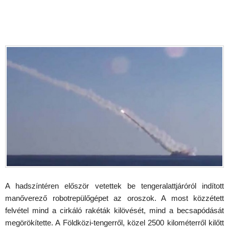
A hadszíntéren először vetettek be tengeralattjáróról indított
manőverező robotrepülőgépet az oroszok. A most közzétett
felvétel mind a cirkáló rakéták kilövését, mind a becsapódását
megörökítette. A Földközi-tengerről, közel 2500 kilométerről kilőtt