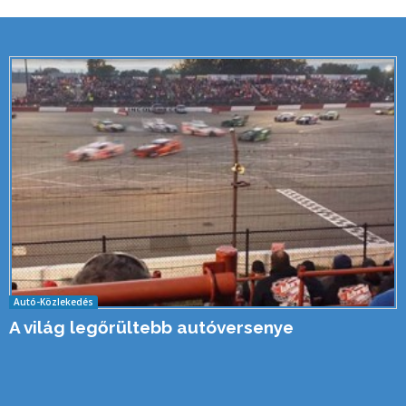
Autó-Közlekedés
A világ legőrültebb autóversenye