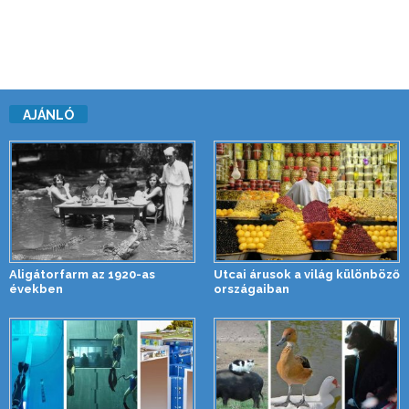
AJÁNLÓ
Aligátorfarm az 1920-as
Utcai árusok a világ különböző
években
országaiban