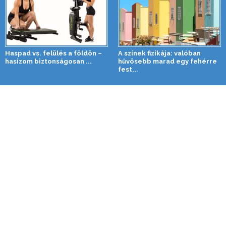
Haspad vs. felülés a földön –
A színek fizikája: valóban
hasizom biztonságosan ...
hűvösebb marad egy fehérre
fest...