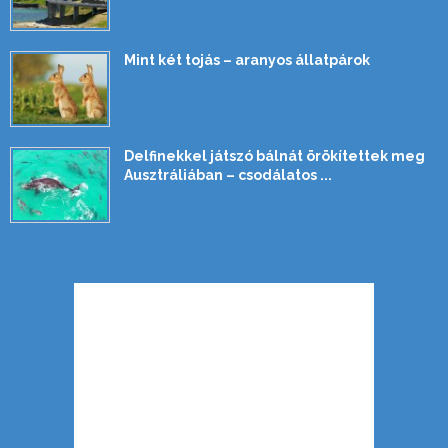
Mint két tojás – aranyos állatpárok
Delfinekkel játszó bálnát örökítettek meg
Ausztráliában – csodálatos ...