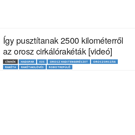
Így pusztítanak 2500 kilométerről
az orosz cirkálórakéták [videó]
CÍMKÉK
HADIIPAR
ISIS
OROSZ HADITENGERÉSZET
OROSZORSZÁG
RAKÉTA
RAKÉTAKILÖVÉS
ROBOTREPÜLŐ