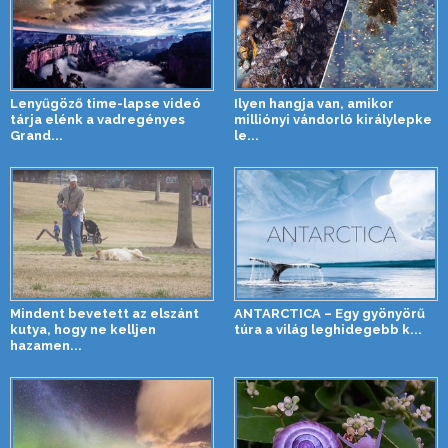
Lenyűgöző time-lapse videó
Ilyen hangja van, amikor
tárja elénk a vadregényes
milliónyi vándorló királylepke
Grand...
le...
Mindent bevetett az elszánt
ANTARCTICA – Egy gyönyörű
kutya, hogy ne kelljen
túra a világ leghidegebb k...
hazamen...