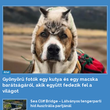
Állat
Gyönyörű fotók egy kutya és egy macska
barátságáról, akik együtt fedezik fel a
világot
Sea Cliff Bridge – Látványos tengerparti
híd Ausztrália partjánál