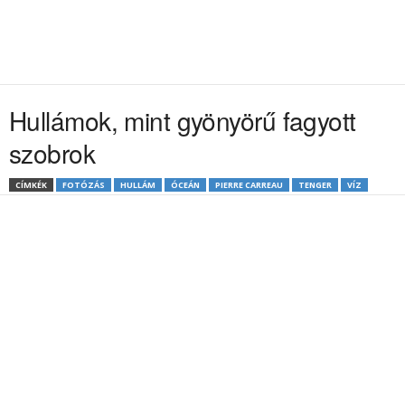
Hullámok, mint gyönyörű fagyott
szobrok
CÍMKÉK
FOTÓZÁS
HULLÁM
ÓCEÁN
PIERRE CARREAU
TENGER
VÍZ