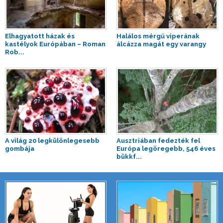
Elhagyatott házak és
Halálos mérgű viperának
kastélyok Európában – Roman
álcázza magát egy varangy
Rob...
A világ 20 legkülönlegesebb
Ausztriában fedezték fel
gombája
Európa legöregebb, 546 éves
bükkf...