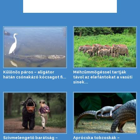
Különös páros – aligátor
Méhzümmögéssel tartják
hátán csónakázó kócsagot fi...
távol az elefántokat a vasúti
sínek...
Szívmelengető barátság –
Aprócska tobzoskák –