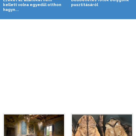
kellett volna egyedül otthon
pusztításáról
hagyn...