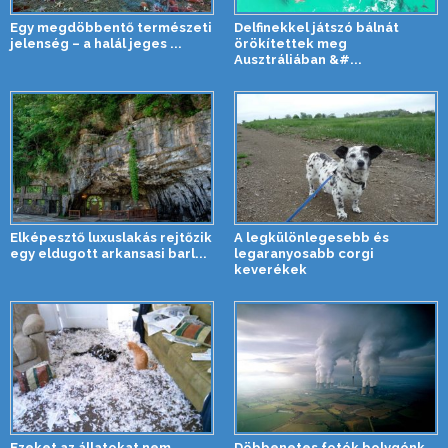
Egy megdöbbentő természeti
Delfinekkel játszó bálnát
jelenség – a halál jeges ...
örökítettek meg
Ausztráliában &#...
Elképesztő luxuslakás rejtőzik
A legkülönlegesebb és
egy eldugott arkansasi barl...
legaranyosabb corgi
keverékek
Ezeket az állatokat nem
Döbbenetes fotók bolygónk