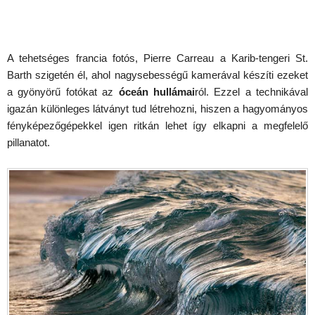
A tehetséges francia fotós, Pierre Carreau a Karib-tengeri St.
Barth szigetén él, ahol nagysebességű kamerával készíti ezeket
a gyönyörű fotókat az
óceán hullámai
ról. Ezzel a technikával
igazán különleges látványt tud létrehozni, hiszen a hagyományos
fényképezőgépekkel igen ritkán lehet így elkapni a megfelelő
pillanatot.