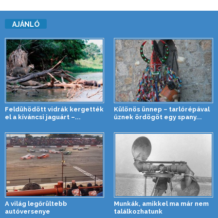
AJÁNLÓ
Feldühödött vidrák kergették
Különös ünnep – tarlórépával
el a kíváncsi jaguárt –...
űznek ördögöt egy spany...
A világ legőrültebb
Munkák, amikkel ma már nem
autóversenye
találkozhatunk