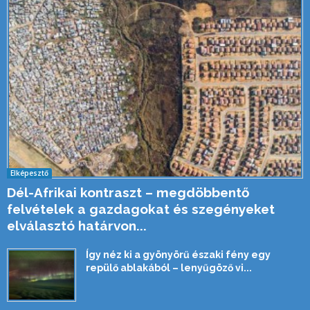
Elképesztő
Dél-Afrikai kontraszt – megdöbbentő
felvételek a gazdagokat és szegényeket
elválasztó határvon...
Így néz ki a gyönyörű északi fény egy
repülő ablakából – lenyűgöző vi...