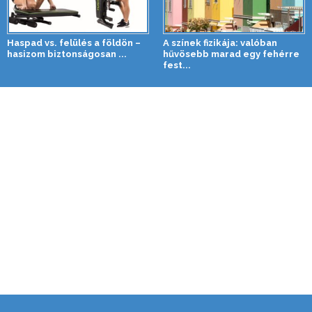
Haspad vs. felülés a földön –
A színek fizikája: valóban
hasizom biztonságosan ...
hűvösebb marad egy fehérre
fest...