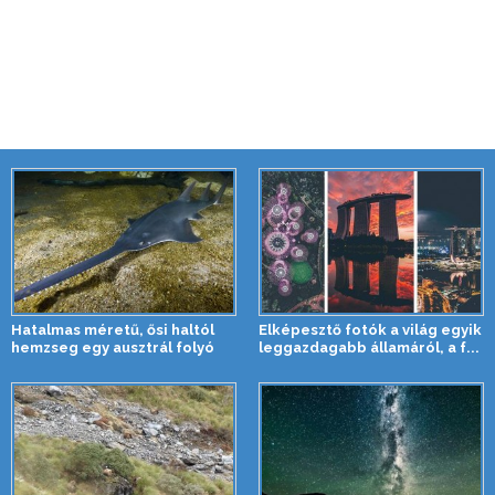
Hatalmas méretű, ősi haltól
Elképesztő fotók a világ egyik
hemzseg egy ausztrál folyó
leggazdagabb államáról, a f...