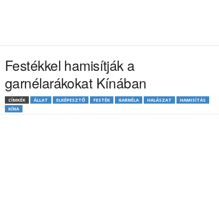
Festékkel hamisítják a
garnélarákokat Kínában
CÍMKÉK
ÁLLAT
ELKÉPESZTŐ
FESTÉK
GARNÉLA
HALÁSZAT
HAMISÍTÁS
KÍNA