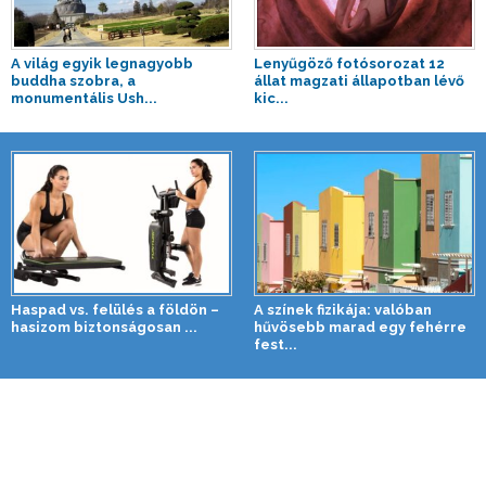
A világ egyik legnagyobb
Lenyűgöző fotósorozat 12
buddha szobra, a
állat magzati állapotban lévő
monumentális Ush...
kic...
Haspad vs. felülés a földön –
A színek fizikája: valóban
hasizom biztonságosan ...
hűvösebb marad egy fehérre
fest...