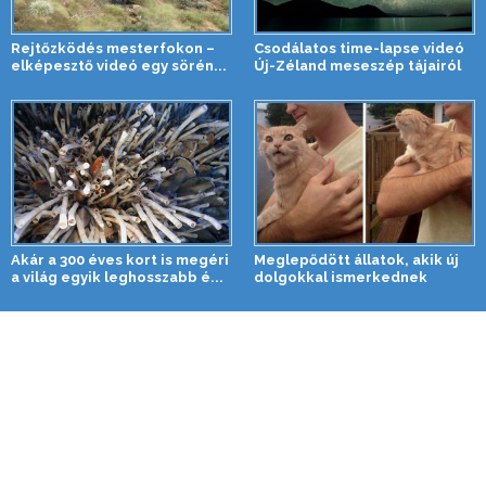
Rejtőzködés mesterfokon –
Csodálatos time-lapse videó
elképesztő videó egy sörén...
Új-Zéland meseszép tájairól
Akár a 300 éves kort is megéri
Meglepődött állatok, akik új
a világ egyik leghosszabb é...
dolgokkal ismerkednek