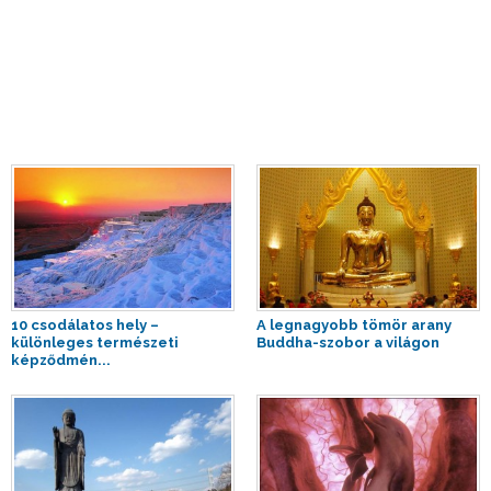
10 csodálatos hely –
A legnagyobb tömör arany
különleges természeti
Buddha-szobor a világon
képződmén...