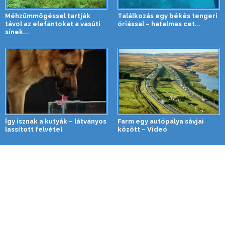
Méhzümmögéssel tartják
Találkozás egy békés tengeri
távol az elefántokat a vasúti
óriással – hatalmas cet...
sínek...
Így isznak a kutyák – látványos
Farm egy autópálya sávjai
lassított felvétel
között – Videó