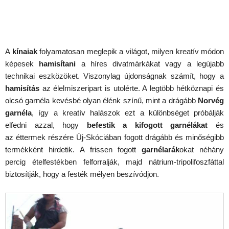
A
kínaiak
folyamatosan meglepik a világot, milyen kreatív módon
képesek
hamisítani
a híres divatmárkákat vagy a legújabb
technikai eszközöket. Viszonylag újdonságnak számít, hogy a
hamisítás
az élelmiszeripart is utolérte. A legtöbb hétköznapi és
olcsó garnéla kevésbé olyan élénk színű, mint a drágább
Norvég
garnéla
, így a kreatív halászok ezt a különbséget próbálják
elfedni azzal, hogy
befestik a kifogott garnélákat
és
az
éttermek részére Új-Skóciában fogott drágább és minőségibb
termékként hirdetik. A frissen fogott
garnélarák
okat néhány
percig ételfestékben felforralják, majd nátrium-tripolifoszfáttal
biztosítják, hogy a festék mélyen beszívódjon.