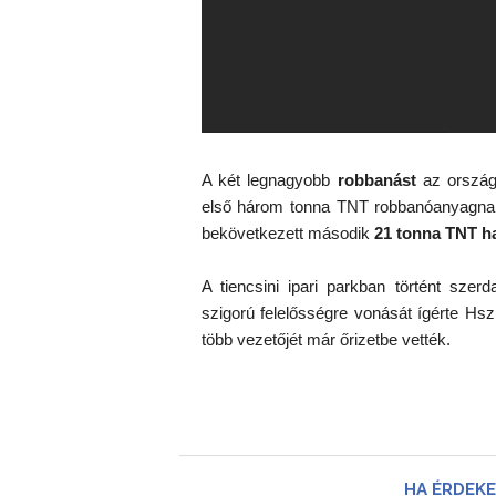
A két legnagyobb
robbanást
az orszá
első három tonna TNT robbanóanyagnak 
bekövetkezett második
21 tonna TNT ha
A tiencsini ipari parkban történt szerd
szigorú felelősségre vonását ígérte Hszi
több vezetőjét már őrizetbe vették.
HA ÉRDEKE