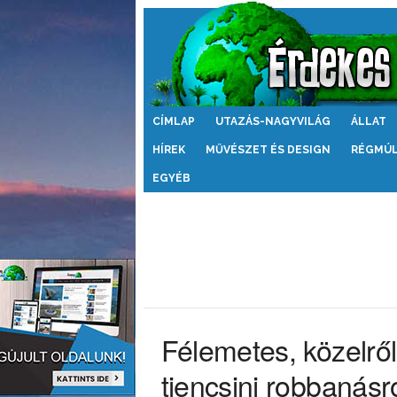
Érdekes
CÍMLAP
UTAZÁS-NAGYVILÁG
ÁLLAT
Világ
HÍREK
MŰVÉSZET ÉS DESIGN
RÉGMÚ
EGYÉB
Félemetes, közelről 
tiencsini robbanásr