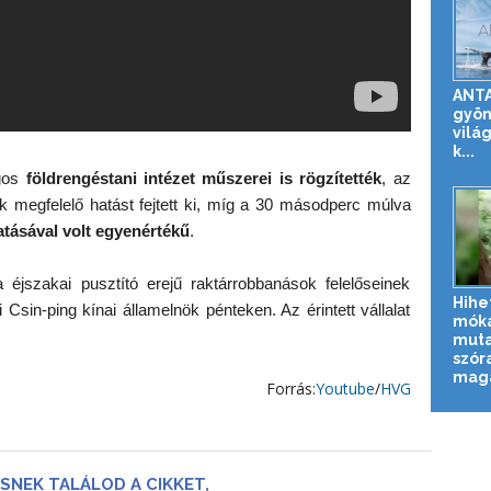
ANTA
gyön
vilá
k...
gos
földrengéstani intézet műszerei is rögzítették
, az
megfelelő hatást fejtett ki, míg a 30 másodperc múlva
tásával volt egyenértékű
.
a éjszakai pusztító erejű raktárrobbanások felelőseinek
Hihe
 Csin-ping kínai államelnök pénteken. Az érintett vállalat
mók
muta
szór
magát
Forrás:
Youtube
/
HVG
SNEK TALÁLOD A CIKKET,