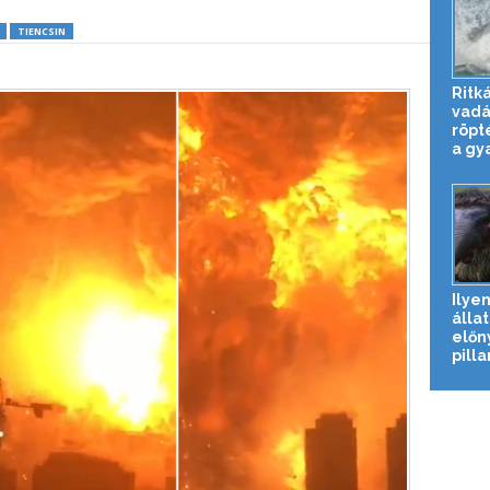
TIENCSIN
Ritká
vadá
röpt
a gya
Ilyen
álla
előn
pilla