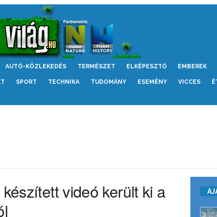
AUTÓ-KÖZLEKEDÉS
TERMÉSZET
ELKÉPESZTŐ
EMBEREK
LT
SPORT
TECHNIKA
TUDOMÁNY
ESEMÉNY
VICCES
É
készített videó került ki a
AJ
ól