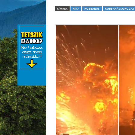
CÍMKÉK
KÍNA
ROBBANÁS
ROBBANÁSSOROZAT