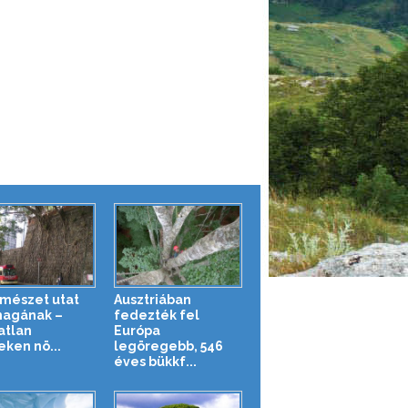
rmészet utat
Ausztriában
magának –
fedezték fel
atlan
Európa
eken nö...
legöregebb, 546
éves bükkf...