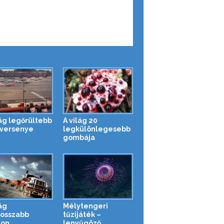
lág legőrültebb
A világ 20
versenye
legkülönlegesebb
gombája
ág
Mélytengeri
osszabb
tűzijáték –
ion
lenyűgöző