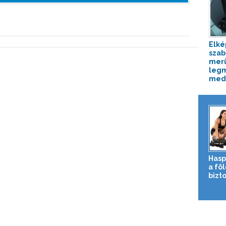
Elké
szab
merü
leg
mede
Hasp
a fö
bizto