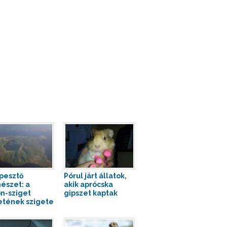
pesztő
Pórul járt állatok,
észet: a
akik aprócska
n-sziget
gipszet kaptak
etének szigete