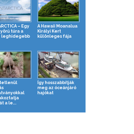
RCTICA – Egy
A Hawaii Moanalua
yörű túra a
Királyi Kert
g leghidegebb
különleges fája
tetlenül
Így hosszabbítják
ás
meg az óceánjáró
tványokkal
hajókat
akoztatja
 a le...