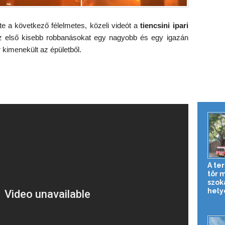
te a következő félelmetes, közeli videót a
tiencsini ipari
Az első kisebb robbanásokat egy nagyobb és egy igazán
 kimenekült az épületből.
A te
tör 
szok
hely