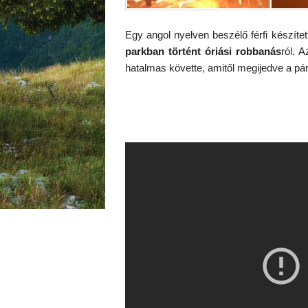
Egy angol nyelven beszélő férfi készítet
parkban történt óriási robbanás
ról. 
hatalmas követte, amitől megijedve a pár