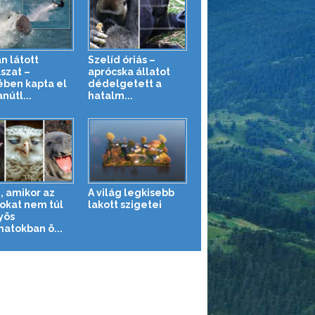
n látott
Szelíd óriás –
szat –
aprócska állatot
ében kapta el
dédelgetett a
nútl...
hatalm...
, amikor az
A világ legkisebb
tokat nem túl
lakott szigetei
yös
natokban ö...