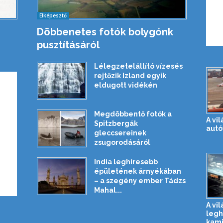
Elképesztő
Döbbenetes fotók bolygónk
pusztításáról
Lélegzetelállító vízesés
rejtőzik Izland egyik
eldugott vidékén
Megdöbbentő fotók a
A vi
Spitzbergák
autó
gleccsereinek
zsugorodásáról
India leghíresebb
épületének árnyékában
– a szegény ember Tádzs
Mahal...
A vil
legh
kam