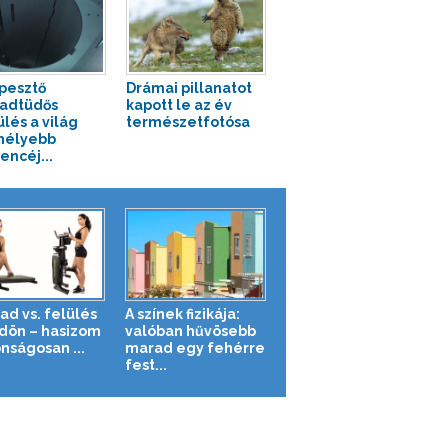
pesztő
Drámai pillanatot
adtüdős
kapott le az év
lés a világ
természetfotósa
mélyebb
ncéj...
ad vs. felülés
A színek fizikája:
ldön – hasizom
valóban hűvösebb
nságosan ...
marad egy fehérre
fest...