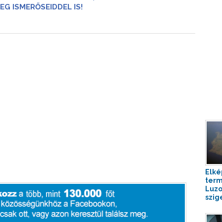
EG ISMERŐSEIDDEL IS!
Elké
term
Luzo
szig