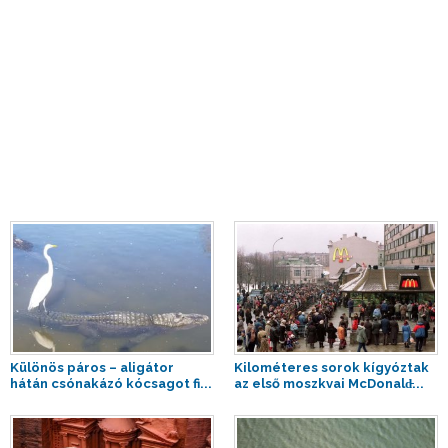
Különös páros – aligátor
Kilométeres sorok kígyóztak
hátán csónakázó kócsagot fi...
az első moszkvai McDonald̵...