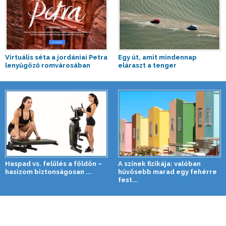
Virtuális séta a jordániai Petra
Egy út, amit mindennap
lenyűgöző romvárosában
eláraszt a tenger
Haspad vs. felülés a földön –
A színek fizikája: valóban
hasizom biztonságosan ...
hűvösebb marad egy fehérre
fest...