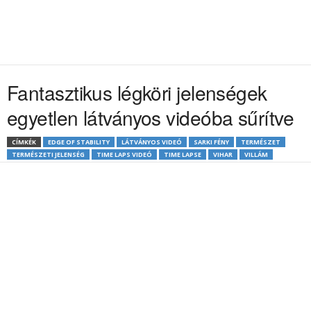
Fantasztikus légköri jelenségek
egyetlen látványos videóba sűrítve
CÍMKÉK
EDGE OF STABILITY
LÁTVÁNYOS VIDEÓ
SARKI FÉNY
TERMÉSZET
TERMÉSZETI JELENSÉG
TIME LAPS VIDEÓ
TIME LAPSE
VIHAR
VILLÁM