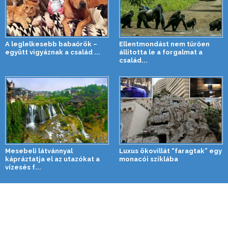
A leglelkesebb babaőrök –
Ellentmondást nem tűrően
együtt vigyáznak a család ...
állította le a forgalmat a
család...
Mesebeli látvánnyal
Luxus ökovillát “faragtak” egy
kápráztatja el az utazókat a
monacói sziklába
vízesés f...