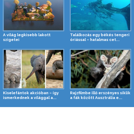
A világ legkisebb lakott
Találkozás egy békés tengeri
szigetei
óriással – hatalmas cet...
Kiselefántok akcióban – így
Rajzfilmbe illő erszényes siklik
ismerkednek a világgal a...
a fák között Ausztrália e...