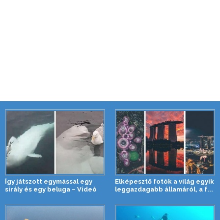
Így játszott egymással egy
Elképesztő fotók a világ egyik
sirály és egy beluga – Videó
leggazdagabb államáról, a f...