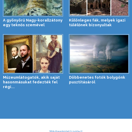
A gyönyörű Nagy-korallzátony
Különleges fák, melyek igazi
egy teknős szemével
túlélőnek bizonyultak
Múzeumlátogatók, akik saját
Döbbenetes fotók bolygónk
hasonmásukat fedezték fel
pusztításáról
régi...
Médiaajánlat/contact