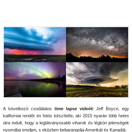
A következő csodálatos
time lapse videót
t Jeff Boyce, egy
kaliforniai rendőr és fotós készítette, aki 2015 nyarán több hetes
útra indult, hogy a leglátványosabb viharok és légköri jelenségek
nyomába eredjen, s eközben bebarangolja Amerikát és Kanadát.